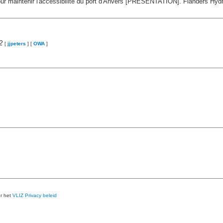
r maintenir l'accessibilité du port d'Anvers [PRESENTATION]. Flanders Hydr
2
[
jjpeters
]
[
OWA
]
er het
VLIZ Privacy beleid