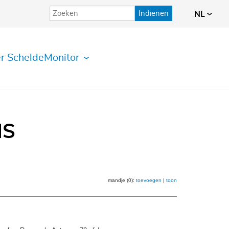
Indienen
NL
r ScheldeMonitor
IS
mandje (0):
toevoegen
|
toon
]