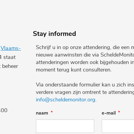
Stay informed
Schrijf u in op onze attendering, die een 
e
Vlaams-
nieuwe aanwinsten die via ScheldeMonito
4 staat
attenderingen worden ook bijgehouden i
t beheer
moment terug kunt consulteren.
Via onderstaande formulier kan u zich ins
verdere vragen zijn omtrent te attenderi
info@scheldemonitor.org
.
400
naam
e-mail