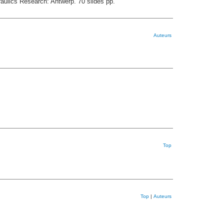
aulics Research: Antwerp. 70 slides pp.
Auteurs
Top
Top
|
Auteurs