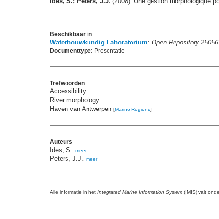
Ides, S.; Peters, J.J.
(2008). Une gestion morphologique pou
Beschikbaar in
Waterbouwkundig Laboratorium
:
Open Repository 25056
Documenttype:
Presentatie
Trefwoorden
Accessibility
River morphology
Haven van Antwerpen
[
Marine Regions
]
Auteurs
Ides, S.
,
meer
Peters, J.J.
,
meer
Alle informatie in het
Integrated Marine Information System
(IMIS) valt ond