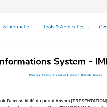
a & Informatie
Tools & Applicaties
Ove
Informations System - IM
Personen
|
Instituten
|
Publicaties
|
Projecten
|
Datasets
|
Kaarten
ir l'accessibilité du port d'Anvers [PRESENTATION