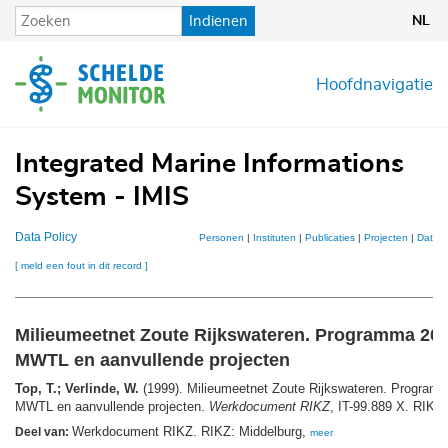
Overslaan
Indienen
NL
en
naar
de
Hoofdnavigatie
inhoud
gaan
Integrated Marine Informations
System - IMIS
Data Policy
Personen
|
Instituten
|
Publicaties
|
Projecten
|
Datase
[ meld een fout in dit record ]
Milieumeetnet Zoute Rijkswateren. Programma 200
MWTL en aanvullende projecten
Top, T.; Verlinde, W.
(1999). Milieumeetnet Zoute Rijkswateren. Programm
MWTL en aanvullende projecten.
Werkdocument RIKZ
, IT-99.889 X. RIKZ:
Werkdocument RIKZ. RIKZ: Middelburg,
Deel van:
meer