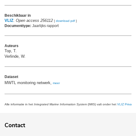
Beschikbaar in
VLIZ
:
Open access 256112
[
download pdf
]
Documenttype:
Jaarlijks rapport
Auteurs
Top, T.
Verlinde, W.
Dataset
MWTL monitoring netwerk,
meer
Alle informatie in het
Integrated Marine Information System
(IMIS) valt onder het
VLIZ Privacy 
Contact