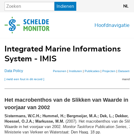
Overslaan
Indienen
NL
en
naar
de
Hoofdnavigatie
inhoud
gaan
Integrated Marine Informations
System - IMIS
Data Policy
Personen
|
Instituten
|
Publicaties
|
Projecten
|
Datasets
|
[ meld een fout in dit record ]
mandje (
Het macrobenthos van de Slikken van Waarde in h
voorjaar van 2002
Sistermans, W.C.H.; Hummel, H.; Bergmeijer, M.A.; Dek, L.; Dekker, A.
Hoessel, O.J.A.; Markusse, M.M.
(2007). Het macrobenthos van de Slikk
Waarde in het voorjaar van 2002.
Monitor Taskforce Publication Series
, 20
Ministerie van Verkeer en Waterstaat: Den Haag. 18 pp.