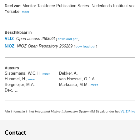
Monitor Taskforce Publication Series. Nederlands Instituut voor 
Deel van:
Yerseke,
meer
Beschikbaar in
VLIZ
:
Open access 260633
[
download pdf
]
NIOZ
:
NIOZ Open Repository 266289
[
download pdf
]
Auteurs
Sistermans, W.C.H.
Dekker, A.
,
meer
Hummel, H.
van Hoessel, O.J.A.
,
meer
Bergmeijer, M.A.
Markusse, M.M.
,
meer
Dek, L.
Alle informatie in het
Integrated Marine Information System
(IMIS) valt onder het
VLIZ Privacy 
Contact