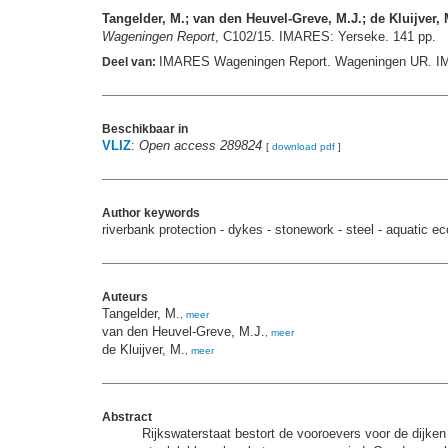
Tangelder, M.; van den Heuvel-Greve, M.J.; de Kluijver, 
Wageningen Report
, C102/15. IMARES: Yerseke. 141 pp.
IMARES Wageningen Report. Wageningen UR. I
Deel van:
Beschikbaar in
VLIZ
:
Open access 289824
[
download pdf
]
Author keywords
riverbank protection - dykes - stonework - steel - aquatic e
Auteurs
Tangelder, M.
,
meer
van den Heuvel-Greve, M.J.
,
meer
de Kluijver, M.
,
meer
Abstract
Rijkswaterstaat bestort de vooroevers voor de dijke