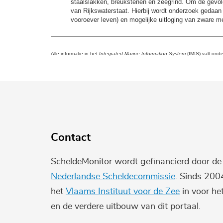
staalslakken, breukstenen en zeegrind. Om de gevolg
van Rijkswaterstaat. Hierbij wordt onderzoek gedaan 
vooroever leven) en mogelijke uitloging van zware me
Alle informatie in het
Integrated Marine Information System
(IMIS) valt ond
Contact
ScheldeMonitor wordt gefinancierd door d
Nederlandse Scheldecommissie
. Sinds 200
het
Vlaams Instituut voor de Zee
in voor he
en de verdere uitbouw van dit portaal.