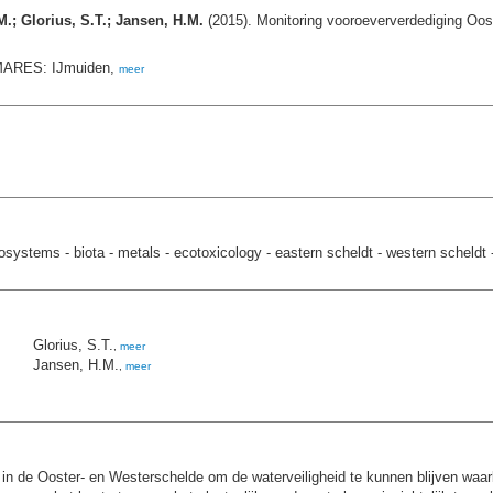
M.; Glorius, S.T.; Jansen, H.M.
(2015). Monitoring vooroeververdediging Oo
MARES: IJmuiden,
meer
cosystems - biota - metals - ecotoxicology - eastern scheldt - western scheldt 
Glorius, S.T.
,
meer
Jansen, H.M.
,
meer
n in de Ooster- en Westerschelde om de waterveiligheid te kunnen blijven wa