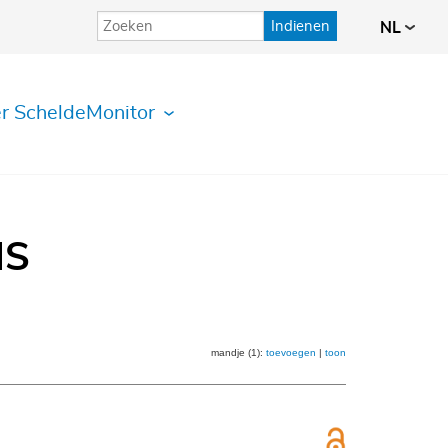
Indienen
NL
r ScheldeMonitor
IS
mandje (1):
toevoegen
|
toon