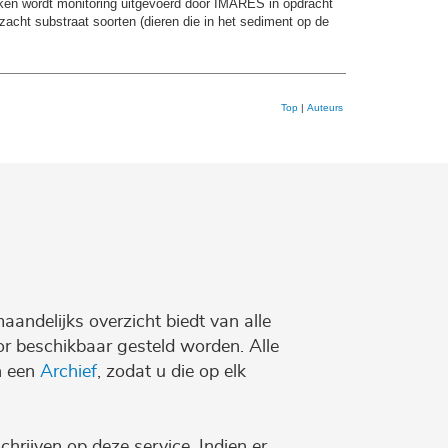
maken wordt monitoring uitgevoerd door IMARES in opdracht
zacht substraat soorten (dieren die in het sediment op de
Top
|
Auteurs
maandelijks overzicht biedt van alle
r beschikbaar gesteld worden. Alle
n een
Archief
, zodat u die op elk
chrijven op deze service. Indien er