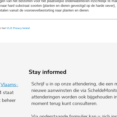
en van het bestorten voor het plaatselijke onderwaterleven inzichtelijk te 
naar hard substraat soorten (planten en dieren gevestigd op de harde oever), 
talen vanuit de vooroeverbestorting naar planten en dieren.
er het
VLIZ Privacy beleid
Stay informed
Schrijf u in op onze attendering, die een 
e
Vlaams-
nieuwe aanwinsten die via ScheldeMonito
4 staat
attenderingen worden ook bijgehouden i
t beheer
moment terug kunt consulteren.
Via onderstaande formulier kan u zich ins