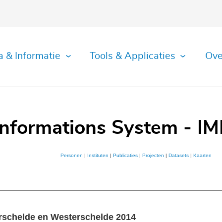
a & Informatie
Tools & Applicaties
Ove
Informations System - IM
Personen
|
Instituten
|
Publicaties
|
Projecten
|
Datasets
|
Kaarten
rschelde en Westerschelde 2014