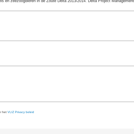
ls en zeezoogdieren in de Zoute Delta 2013/2014. Delta Project Management: 
er het
VLIZ Privacy beleid