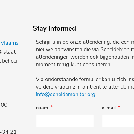
Stay informed
Schrijf u in op onze attendering, die een 
e
Vlaams-
nieuwe aanwinsten die via ScheldeMonito
4 staat
attenderingen worden ook bijgehouden i
t beheer
moment terug kunt consulteren.
Via onderstaande formulier kan u zich ins
verdere vragen zijn omtrent te attenderi
info@scheldemonitor.org
.
400
naam
e-mail
9-34 21