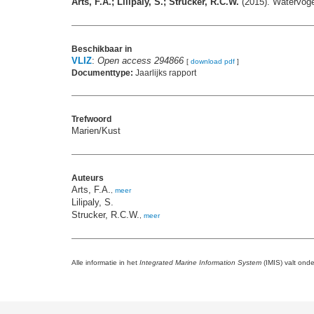
Arts, F.A.; Lilipaly, S.; Strucker, R.C.W.
(2015). Watervoge
Beschikbaar in
VLIZ
:
Open access 294866
[
download pdf
]
Documenttype:
Jaarlijks rapport
Trefwoord
Marien/Kust
Auteurs
Arts, F.A.
,
meer
Lilipaly, S.
Strucker, R.C.W.
,
meer
Alle informatie in het
Integrated Marine Information System
(IMIS) valt ond