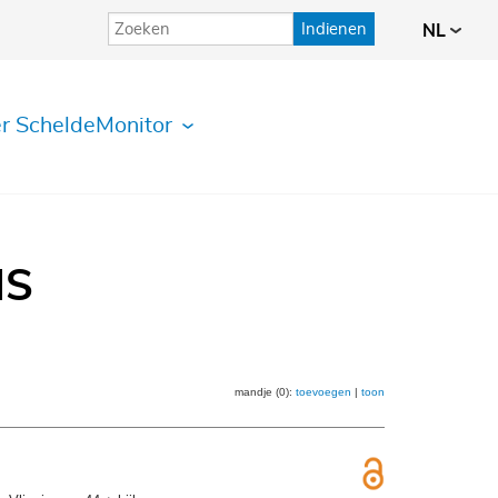
Indienen
NL
r ScheldeMonitor
IS
mandje (0):
toevoegen
|
toon