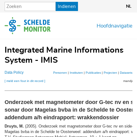
Overslaan
Indienen
NL
en
naar
de
Hoofdnavigatie
inhoud
gaan
Integrated Marine Informations
System - IMIS
Data Policy
Personen
|
Instituten
|
Publicaties
|
Projecten
|
Datasets
|
K
[ meld een fout in dit record ]
mandje (0
Onderzoek met magnetometer door G-tec nv en si
sonar door Magelas bvba in de Schelde te Oosterw
addendum a/h eindrapport: wrakkendossier
Druyts, M.
(2005). Onderzoek met magnetometer door G-tec nv en side-sc
Magelas bvba in de Schelde te Oosterweel: addendum a/h eindrapport: wr