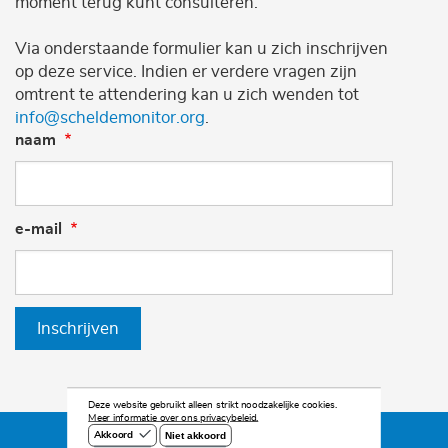
moment terug kunt consulteren.
Via onderstaande formulier kan u zich inschrijven
op deze service. Indien er verdere vragen zijn
omtrent te attendering kan u zich wenden tot
info@scheldemonitor.org
.
naam
e-mail
Inschrijven
Deze website gebruikt alleen strikt noodzakelijke cookies.
Meer informatie over ons privacybeleid.
Niet akkoord
Akkoord
©2026 Scheldemonitor