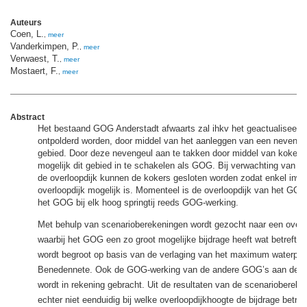
Auteurs
Coen, L.
,
meer
Vanderkimpen, P.
,
meer
Verwaest, T.
,
meer
Mostaert, F.
,
meer
Abstract
Het bestaand GOG Anderstadt afwaarts zal ihkv het geactualiseer
ontpolderd worden, door middel van het aanleggen van een nevenge
gebied. Door deze nevengeul aan te takken door middel van kokers b
mogelijk dit gebied in te schakelen als GOG. Bij verwachting van o
de overloopdijk kunnen de kokers gesloten worden zodat enkel inwa
overloopdijk mogelijk is. Momenteel is de overloopdijk van het GOG
het GOG bij elk hoog springtij reeds GOG-werking.
Met behulp van scenarioberekeningen wordt gezocht naar een overl
waarbij het GOG een zo groot mogelijke bijdrage heeft wat betreft v
wordt begroot op basis van de verlaging van het maximum waterpeil
Benedennete. Ook de GOG-werking van de andere GOG’s aan de 
wordt in rekening gebracht. Uit de resultaten van de scenariobereken
echter niet eenduidig bij welke overloopdijkhoogte de bijdrage betref