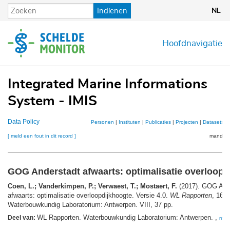
Overslaan
Indienen
NL
en
naar
de
Hoofdnavigatie
inhoud
gaan
Integrated Marine Informations
System - IMIS
Data Policy
Personen
|
Instituten
|
Publicaties
|
Projecten
|
Datasets
|
[ meld een fout in dit record ]
mandje (
GOG Anderstadt afwaarts: optimalisatie overloopd
Coen, L.; Vanderkimpen, P.; Verwaest, T.; Mostaert, F.
(2017). GOG And
afwaarts: optimalisatie overloopdijkhoogte. Versie 4.0.
WL Rapporten
, 16_
Waterbouwkundig Laboratorium: Antwerpen. VIII, 37 pp.
WL Rapporten. Waterbouwkundig Laboratorium: Antwerpen. ,
Deel van:
mee