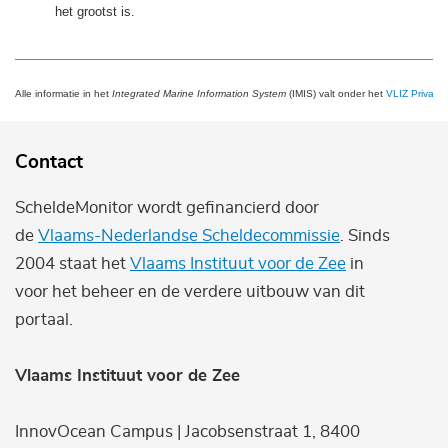
het grootst is.
Alle informatie in het
Integrated Marine Information System
(IMIS) valt onder het
VLIZ Privacy 
Contact
ScheldeMonitor wordt gefinancierd door
de
Vlaams-Nederlandse Scheldecommissie
. Sinds
2004 staat het
Vlaams Instituut voor de Zee
in
voor het beheer en de verdere uitbouw van dit
portaal.
Vlaams Instituut voor de Zee
InnovOcean Campus | Jacobsenstraat 1, 8400