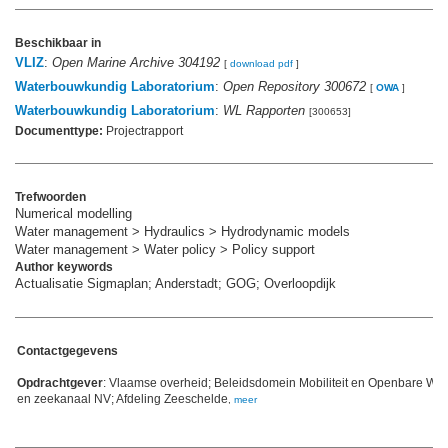
Beschikbaar in
VLIZ
:
Open Marine Archive 304192
[
download pdf
]
Waterbouwkundig Laboratorium
:
Open Repository 300672
[
OWA
]
Waterbouwkundig Laboratorium
:
WL Rapporten
[300653]
Documenttype:
Projectrapport
Trefwoorden
Numerical modelling
Water management > Hydraulics > Hydrodynamic models
Water management > Water policy > Policy support
Author keywords
Actualisatie Sigmaplan; Anderstadt; GOG; Overloopdijk
Contactgegevens
Opdrachtgever
: Vlaamse overheid; Beleidsdomein Mobiliteit en Openbare W
en zeekanaal NV; Afdeling Zeeschelde
,
meer