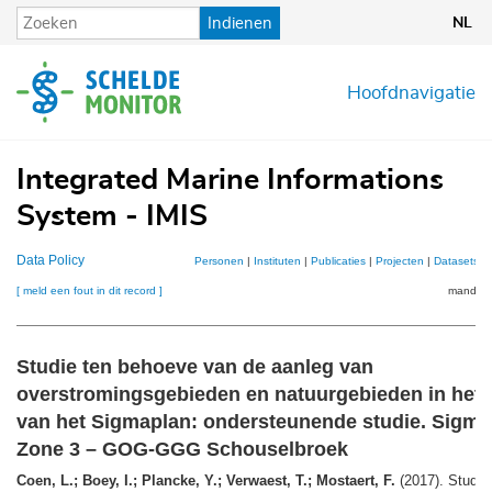
Overslaan
Indienen
NL
en
naar
de
Hoofdnavigatie
inhoud
gaan
Integrated Marine Informations
System - IMIS
Data Policy
Personen
|
Instituten
|
Publicaties
|
Projecten
|
Datasets
|
[ meld een fout in dit record ]
mandje (
Studie ten behoeve van de aanleg van
overstromingsgebieden en natuurgebieden in het 
van het Sigmaplan: ondersteunende studie. Sigma
Zone 3 – GOG-GGG Schouselbroek
Coen, L.; Boey, I.; Plancke, Y.; Verwaest, T.; Mostaert, F.
(2017). Studie