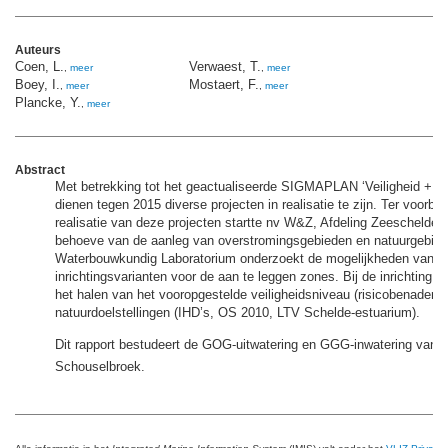
Auteurs
Coen, L.
Verwaest, T.
,
meer
,
meer
Boey, I.
Mostaert, F.
,
meer
,
meer
Plancke, Y.
,
meer
Abstract
Met betrekking tot het geactualiseerde SIGMAPLAN ‘Veiligheid + Nat
dienen tegen 2015 diverse projecten in realisatie te zijn. Ter voorbe
realisatie van deze projecten startte nv W&Z, Afdeling Zeeschelde s
behoeve van de aanleg van overstromingsgebieden en natuurgebied
Waterbouwkundig Laboratorium onderzoekt de mogelijkheden van ve
inrichtingsvarianten voor de aan te leggen zones. Bij de inrichting li
het halen van het vooropgestelde veiligheidsniveau (risicobenaderin
natuurdoelstellingen (IHD’s, OS 2010, LTV Schelde-estuarium).
Dit rapport bestudeert de GOG-uitwatering en GGG-inwatering va
Schouselbroek.