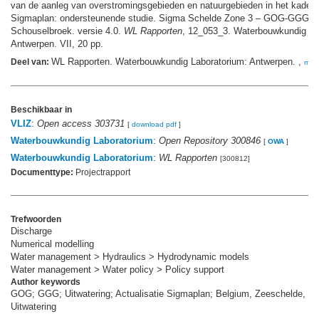
van de aanleg van overstromingsgebieden en natuurgebieden in het kader 
Sigmaplan: ondersteunende studie. Sigma Schelde Zone 3 – GOG-GGG
Schouselbroek. versie 4.0.
WL Rapporten
, 12_053_3. Waterbouwkundig La
Antwerpen. VII, 20 pp.
WL Rapporten. Waterbouwkundig Laboratorium: Antwerpen. ,
Deel van:
mee
Beschikbaar in
VLIZ
:
Open access 303731
[
download pdf
]
Waterbouwkundig Laboratorium
:
Open Repository 300846
[
OWA
]
Waterbouwkundig Laboratorium
:
WL Rapporten
[300812]
Documenttype:
Projectrapport
Trefwoorden
Discharge
Numerical modelling
Water management > Hydraulics > Hydrodynamic models
Water management > Water policy > Policy support
Author keywords
GOG; GGG; Uitwatering; Actualisatie Sigmaplan; Belgium, Zeeschelde, S
Uitwatering