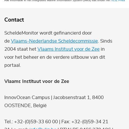
Alle informatie in het
Integrated Marine Information System
(IMIS) valt onder het
VLIZ Privacy 
Contact
ScheldeMonitor wordt gefinancierd door
de
Vlaams-Nederlandse Scheldecommissie
. Sinds
2004 staat het
Vlaams Instituut voor de Zee
in
voor het beheer en de verdere uitbouw van dit
portaal.
Vlaams Instituut voor de Zee
InnovOcean Campus | Jacobsenstraat 1, 8400
OOSTENDE, België
Tel.: +32-(0)59-33 60 00 | Fax: +32-(0)59-34 21