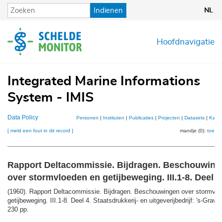
Overslaan
Indienen
NL
en
naar
de
Hoofdnavigatie
inhoud
gaan
Integrated Marine Informations
System - IMIS
Data Policy
Personen
|
Instituten
|
Publicaties
|
Projecten
|
Datasets
|
Kaar
[ meld een fout in dit record ]
mandje (0):
toevo
Rapport Deltacommissie. Bijdragen. Beschouwin
over stormvloeden en getijbeweging. III.1-8. Deel 4
(1960). Rapport Deltacommissie. Bijdragen. Beschouwingen over stormvlo
getijbeweging. III.1-8. Deel 4. Staatsdrukkerij- en uitgeverijbedrijf: 's-Grav
230 pp.