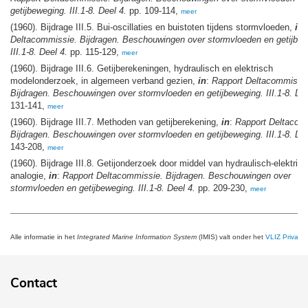
getijbeweging. III.1-8. Deel 4.
pp. 109-114,
meer
(1960). Bijdrage III.5. Bui-oscillaties en buistoten tijdens stormvloeden,
in
Deltacommissie. Bijdragen. Beschouwingen over stormvloeden en getijbew
III.1-8. Deel 4.
pp. 115-129,
meer
(1960). Bijdrage III.6. Getijberekeningen, hydraulisch en elektrisch
modelonderzoek, in algemeen verband gezien,
in
:
Rapport Deltacommissie
Bijdragen. Beschouwingen over stormvloeden en getijbeweging. III.1-8. Dee
131-141,
meer
(1960). Bijdrage III.7. Methoden van getijberekening,
in
:
Rapport Deltacom
Bijdragen. Beschouwingen over stormvloeden en getijbeweging. III.1-8. Dee
143-208,
meer
(1960). Bijdrage III.8. Getijonderzoek door middel van hydraulisch-elektris
analogie,
in
:
Rapport Deltacommissie. Bijdragen. Beschouwingen over
stormvloeden en getijbeweging. III.1-8. Deel 4.
pp. 209-230,
meer
Alle informatie in het
Integrated Marine Information System
(IMIS) valt onder het
VLIZ Privacy 
Contact