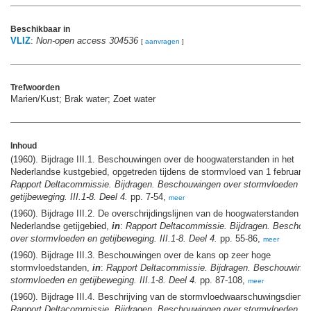
Beschikbaar in
VLIZ
:
Non-open access 304536
[
aanvragen
]
Trefwoorden
Marien/Kust; Brak water; Zoet water
Inhoud
(1960). Bijdrage III.1. Beschouwingen over de hoogwaterstanden in het
Nederlandse kustgebied, opgetreden tijdens de stormvloed van 1 februari 
Rapport Deltacommissie. Bijdragen. Beschouwingen over stormvloeden en
getijbeweging. III.1-8. Deel 4.
pp. 7-54,
meer
(1960). Bijdrage III.2. De overschrijdingslijnen van de hoogwaterstanden in
Nederlandse getijgebied,
in
:
Rapport Deltacommissie. Bijdragen. Beschou
over stormvloeden en getijbeweging. III.1-8. Deel 4.
pp. 55-86,
meer
(1960). Bijdrage III.3. Beschouwingen over de kans op zeer hoge
stormvloedstanden,
in
:
Rapport Deltacommissie. Bijdragen. Beschouwinge
stormvloeden en getijbeweging. III.1-8. Deel 4.
pp. 87-108,
meer
(1960). Bijdrage III.4. Beschrijving van de stormvloedwaarschuwingsdiens
Rapport Deltacommissie. Bijdragen. Beschouwingen over stormvloeden en