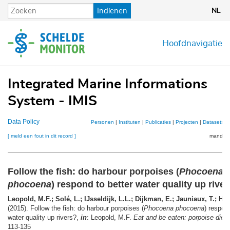
Overslaan
Indienen
NL
en
naar
de
Hoofdnavigatie
inhoud
gaan
Integrated Marine Informations
System - IMIS
Data Policy
Personen
|
Instituten
|
Publicaties
|
Projecten
|
Datasets
|
[ meld een fout in dit record ]
mandje (
Follow the fish: do harbour porpoises (
Phocoena
phocoena
) respond to better water quality up rive
Leopold, M.F.; Solé, L.; IJsseldijk, L.L.; Dijkman, E.; Jauniaux, T.; Hae
(2015). Follow the fish: do harbour porpoises (
Phocoena phocoena
) respon
water quality up rivers?,
in
: Leopold, M.F.
Eat and be eaten: porpoise diet 
113-135