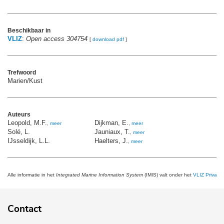
Beschikbaar in
VLIZ
:
Open access 304754
[
download pdf
]
Trefwoord
Marien/Kust
Auteurs
Leopold, M.F.
Dijkman, E.
,
meer
,
meer
Solé, L.
Jauniaux, T.
,
meer
IJsseldijk, L.L.
Haelters, J.
,
meer
Alle informatie in het
Integrated Marine Information System
(IMIS) valt onder het
VLIZ Privacy 
Contact