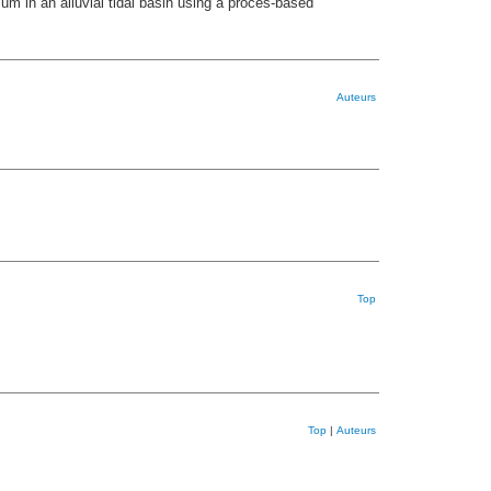
m in an alluvial tidal basin using a proces-based
Auteurs
Top
Top
|
Auteurs