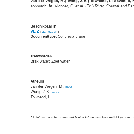
van der Wegen, M.; Wang, Z.B.; Townend, I.; Savenije, H
approach,
in
: Vionnet, C.
et al.
(Ed.)
River, Coastal and E
Beschikbaar in
VLIZ
[
aanvragen
]
Documenttype:
Congresbijdrage
Trefwoorden
Brak water; Zoet water
Auteurs
van der Wegen, M.
,
meer
Wang, Z.B.
,
meer
Townend, I.
Alle informatie in het
Integrated Marine Information System
(IMIS) valt ond