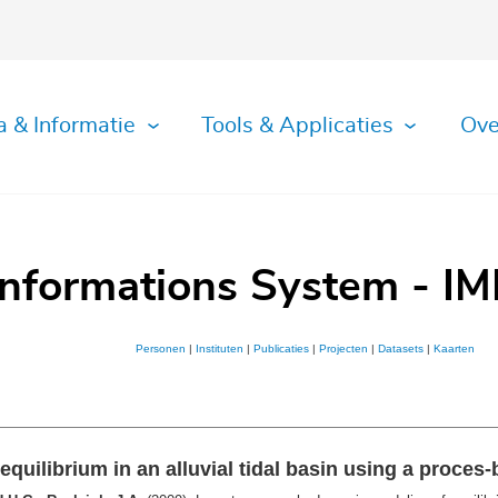
a & Informatie
Tools & Applicaties
Ove
Informations System - IM
Personen
|
Instituten
|
Publicaties
|
Projecten
|
Datasets
|
Kaarten
uilibrium in an alluvial tidal basin using a proces