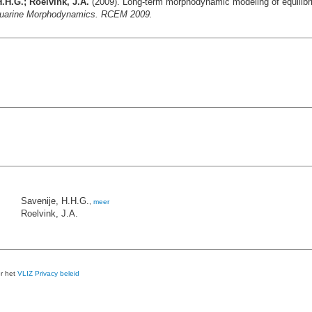
.H.G.; Roelvink, J.A.
(2009). Long-term morphodynamic modeling of equilibriu
stuarine Morphodynamics. RCEM 2009.
Savenije, H.H.G.
,
meer
Roelvink, J.A.
er het
VLIZ Privacy beleid