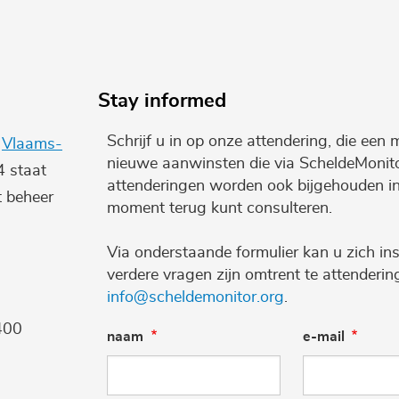
Stay informed
Schrijf u in op onze attendering, die een 
e
Vlaams-
nieuwe aanwinsten die via ScheldeMonito
4 staat
attenderingen worden ook bijgehouden i
t beheer
moment terug kunt consulteren.
Via onderstaande formulier kan u zich ins
verdere vragen zijn omtrent te attenderi
info@scheldemonitor.org
.
400
naam
e-mail