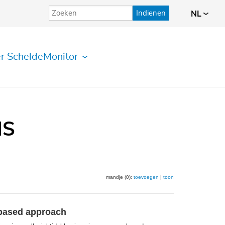
Indienen
NL
r ScheldeMonitor
IS
mandje (0):
toevoegen
|
toon
-based approach