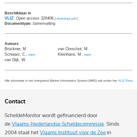
Beschikbaar in
VLIZ
:
Open access 320406
[
download pdf
]
Documenttype:
Samenvatting
Auteurs
Brückner, M.
van Oorschot, M.
Schwarz, C.
Kleinhans, M.
,
meer
,
meer
van Dijk, W.
Alle informatie in het
Integrated Marine Information System
(IMIS) valt onder het
VLIZ Privacy 
Contact
ScheldeMonitor wordt gefinancierd door
de
Vlaams-Nederlandse Scheldecommissie
. Sinds
2004 staat het
Vlaams Instituut voor de Zee
in