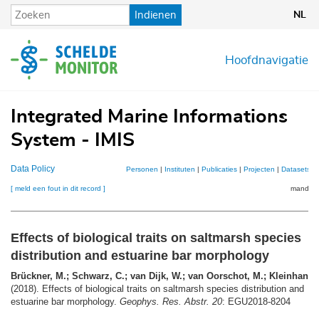
Overslaan
Indienen
NL
en
naar
de
Hoofdnavigatie
inhoud
gaan
Integrated Marine Informations
System - IMIS
Data Policy
Personen
|
Instituten
|
Publicaties
|
Projecten
|
Datasets
|
[ meld een fout in dit record ]
mandje (
Effects of biological traits on saltmarsh species
distribution and estuarine bar morphology
Brückner, M.; Schwarz, C.; van Dijk, W.; van Oorschot, M.; Kleinhans,
(2018). Effects of biological traits on saltmarsh species distribution and
estuarine bar morphology.
Geophys. Res. Abstr. 20
: EGU2018-8204