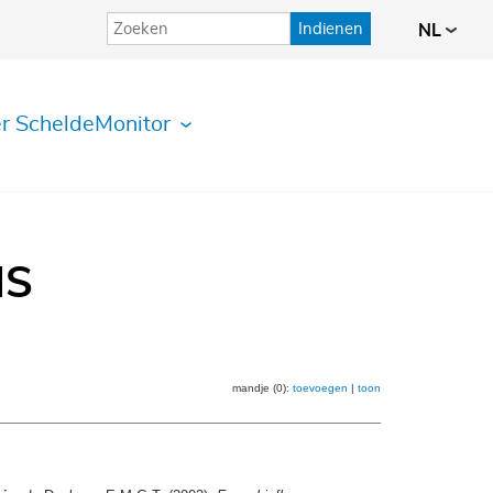
Indienen
NL
r ScheldeMonitor
IS
mandje (0):
toevoegen
|
toon