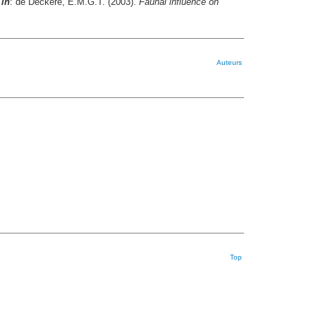
,
in
: de Deckere, E.M.G.T. (2003).
Faunal influence on
Auteurs
Top