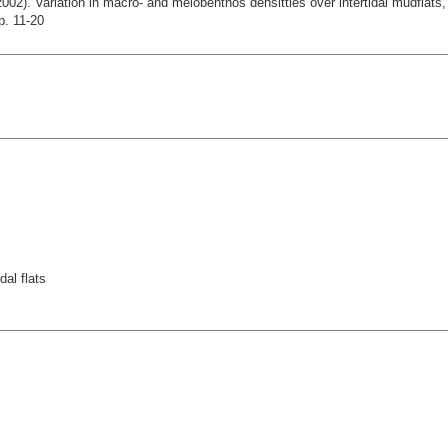
002). Variation in macro- and meiobenthos densitties over intertidal mudflats
p. 11-20
al flats