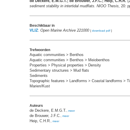
de Deckere, E.M.G.T.; de Brouwer, J.F.C.; Heip, C.H.R.
(2
sediment stability in intertidal mudflats. NIOO Thesis,
20: p
Beschikbaar in
VLIZ
:
Open Marine Archive 221000
[
download pdf
]
Trefwoorden
Aquatic communities > Benthos
Aquatic communities > Benthos > Meiobenthos
Properties > Physical properties > Density
Sedimentary structures > Mud flats
Sediments
Topographic features > Landforms > Coastal landforms > Tid
Marien/Kust
Auteurs
de Deckere, E.M.G.T.
,
meer
de Brouwer, J.F.C.
,
meer
Heip, C.H.R.
,
meer