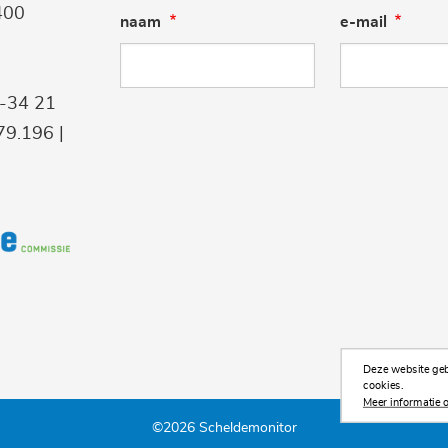
400
naam
e-mail
9-34 21
9.196 |
Deze website gebr
cookies.
Meer informatie o
©2026 Scheldemonitor