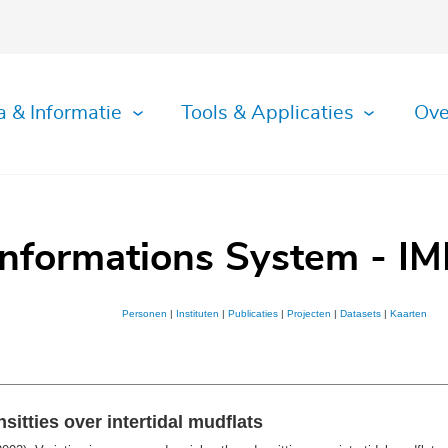
a & Informatie
Tools & Applicaties
Ove
Informations System - IM
Personen
|
Instituten
|
Publicaties
|
Projecten
|
Datasets
|
Kaarten
itties over intertidal mudflats