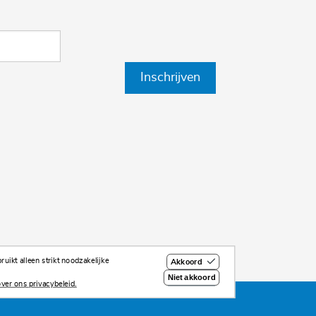
Inschrijven
uikt alleen strikt noodzakelijke
Akkoord
Niet akkoord
ver ons privacybeleid.