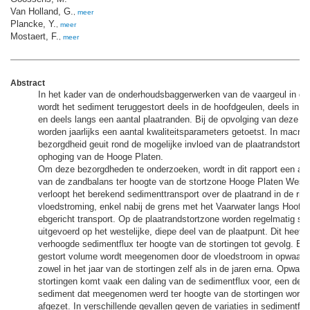
Van Holland, G.
,
meer
Plancke, Y.
,
meer
Mostaert, F.
,
meer
Abstract
In het kader van de onderhoudsbaggerwerken van de vaargeul in d
wordt het sediment teruggestort deels in de hoofdgeulen, deels in 
en deels langs een aantal plaatranden. Bij de opvolging van deze sto
worden jaarlijks een aantal kwaliteitsparameters getoetst. In macroc
bezorgdheid geuit rond de mogelijke invloed van de plaatrandstorti
ophoging van de Hooge Platen.
Om deze bezorgdheden te onderzoeken, wordt in dit rapport een an
van de zandbalans ter hoogte van de stortzone Hooge Platen West
verloopt het berekend sedimenttransport over de plaatrand in de ric
vloedstroming, enkel nabij de grens met het Vaarwater langs Hoofdp
ebgericht transport. Op de plaatrandstortzone worden regelmatig sto
uitgevoerd op het westelijke, diepe deel van de plaatpunt. Dit heeft
verhoogde sedimentflux ter hoogte van de stortingen tot gevolg. Ee
gestort volume wordt meegenomen door de vloedstroom in opwaartse 
zowel in het jaar van de stortingen zelf als in de jaren erna. Opwaar
stortingen komt vaak een daling van de sedimentflux voor, een deel
sediment dat meegenomen werd ter hoogte van de stortingen wordt 
afgezet. In verschillende gevallen geven de variaties in sedimentflu