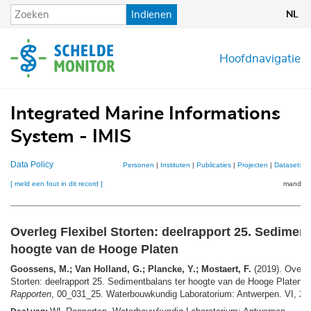
Overslaan
Indienen
NL
en
naar
de
Hoofdnavigatie
inhoud
gaan
Integrated Marine Informations
System - IMIS
Data Policy
Personen
|
Instituten
|
Publicaties
|
Projecten
|
Datasets
|
[ meld een fout in dit record ]
mandje (
Overleg Flexibel Storten: deelrapport 25. Sediment
hoogte van de Hooge Platen
Goossens, M.; Van Holland, G.; Plancke, Y.; Mostaert, F.
(2019). Overle
Storten: deelrapport 25. Sedimentbalans ter hoogte van de Hooge Platen. 
Rapporten
, 00_031_25. Waterbouwkundig Laboratorium: Antwerpen. VI, 24 + 