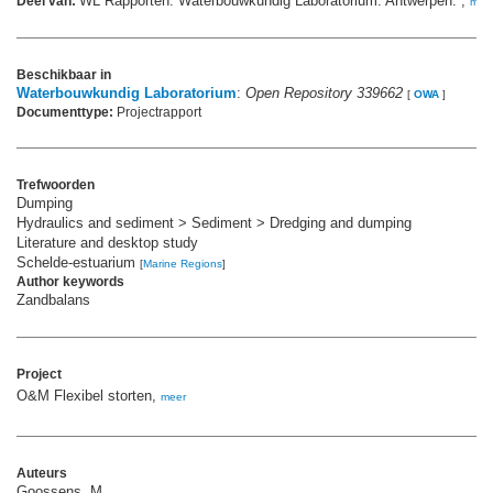
WL Rapporten. Waterbouwkundig Laboratorium: Antwerpen. ,
Deel van:
mee
Beschikbaar in
Waterbouwkundig Laboratorium
:
Open Repository 339662
[
OWA
]
Documenttype:
Projectrapport
Trefwoorden
Dumping
Hydraulics and sediment > Sediment > Dredging and dumping
Literature and desktop study
Schelde-estuarium
[
Marine Regions
]
Author keywords
Zandbalans
Project
O&M Flexibel storten,
meer
Auteurs
Goossens, M.