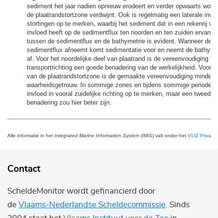
sediment het jaar nadien opnieuw erodeert en verder opwaarts wordt 
de plaatrandstortzone verdwijnt. Ook is regelmatig een laterale invl
stortingen op te merken, waarbij het sediment dat in een rekenrij wo
invloed heeft op de sedimentflux ten noorden en ten zuiden ervan. 
tussen de sedimentflux en de bathymetrie is evident. Wanneer de n
sedimentflux afneemt komt sedimentatie voor en neemt de bathyme
af. Voor het noordelijke deel van plaatrand is de vereenvoudiging va
transportrichting een goede benadering van de werkelijkheid. Voor he
van de plaatrandstortzone is de gemaakte vereenvoudiging minder
waarheidsgetrouw. In sommige zones en tijdens sommige periodes i
invloed in vooral zuidelijke richting op te merken, maar een tweedi
benadering zou hier beter zijn.
Alle informatie in het
Integrated Marine Information System
(IMIS) valt onder het
VLIZ Privacy 
Contact
ScheldeMonitor wordt gefinancierd door
de
Vlaams-Nederlandse Scheldecommissie
. Sinds