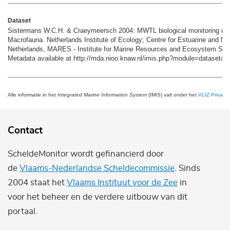
Dataset
Sistermans W.C.H. & Craeymeersch 2004: MWTL biological monitoring ne
Macrofauna. Netherlands Institute of Ecology; Centre for Estuarine and Ma
Netherlands, MARES - Institute for Marine Resources and Ecosystem Stud
Metadata available at http://mda.nioo.knaw.nl/imis.php?module=dataset&
Alle informatie in het
Integrated Marine Information System
(IMIS) valt onder het
VLIZ Privacy 
Contact
ScheldeMonitor wordt gefinancierd door
de
Vlaams-Nederlandse Scheldecommissie
. Sinds
2004 staat het
Vlaams Instituut voor de Zee
in
voor het beheer en de verdere uitbouw van dit
portaal.