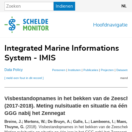
Overslaan
Indienen
NL
en
naar
de
Hoofdnavigatie
inhoud
gaan
Integrated Marine Informations
System - IMIS
Data Policy
Personen
|
Instituten
|
Publicaties
|
Projecten
|
Datasets
|
[ meld een fout in dit record ]
mandje (
Visbestandopnames in het bekken van de Zeesche
(2017-2018). Meting nulsituatie en situatie na één j
GGG nabij het Zennegat
Breine, J.; Mertens, W.; De Bruyn, A.; Galle, L.; Lambeens, I.; Maes, Y
Thuyne, G.
(2018). Visbestandopnames in het bekken van de Zeeschelde 