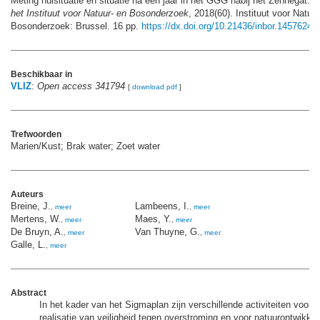
Meting nulsituatie en situatie na één jaar in het GGG nabij het Zennegat.
R
het Instituut voor Natuur- en Bosonderzoek
, 2018(60). Instituut voor Natuur
Bosonderzoek: Brussel. 16 pp.
https://dx.doi.org/10.21436/inbor.14576245
Beschikbaar in
VLIZ
:
Open access 341794
[
download pdf
]
Trefwoorden
Marien/Kust; Brak water; Zoet water
Auteurs
Breine, J.
Lambeens, I.
,
meer
,
meer
Mertens, W.
Maes, Y.
,
meer
,
meer
De Bruyn, A.
Van Thuyne, G.
,
meer
,
meer
Galle, L.
,
meer
Abstract
In het kader van het Sigmaplan zijn verschillende activiteiten voorz
realisatie van veiligheid tegen overstroming en voor natuurontwikkel