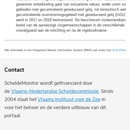
gewenste ontwikkeling gaat van estuariene natuur, onder vorm van 
gebieden met gecontroleerd gereduceerd getij, tot terrestrisch wetla
gecontroleerde overstromingsgebied met gereduceerd getij (GGG) a
werd in 2017 en 2018 bemonsterd. De beschreven visbestandopna
beeld van de aanwezige visgemeenschappen in de verschillende pr
voorafgaand aan de inrichting en na de ingebruikname.
Alle informatie in het
Integrated Marine Information System
(IMIS) valt onder het
VLIZ Privacy 
Contact
ScheldeMonitor wordt gefinancierd door
de
Vlaams-Nederlandse Scheldecommissie
. Sinds
2004 staat het
Vlaams Instituut voor de Zee
in
voor het beheer en de verdere uitbouw van dit
portaal.