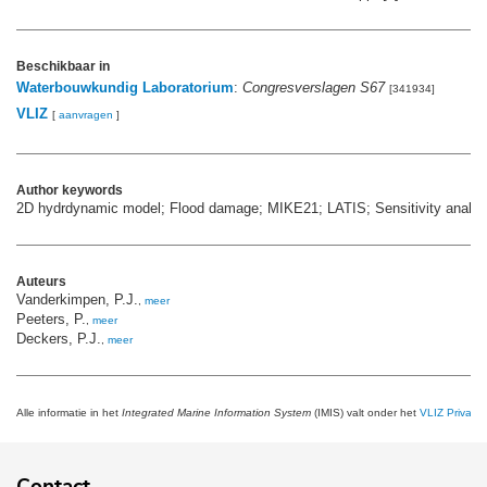
Beschikbaar in
Waterbouwkundig Laboratorium
:
Congresverslagen S67
[341934]
VLIZ
[
aanvragen
]
Author keywords
2D hydrdynamic model; Flood damage; MIKE21; LATIS; Sensitivity analys
Auteurs
Vanderkimpen, P.J.
,
meer
Peeters, P.
,
meer
Deckers, P.J.
,
meer
Alle informatie in het
Integrated Marine Information System
(IMIS) valt onder het
VLIZ Privacy 