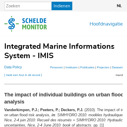
Overslaan
Indienen
NL
en
naar
de
Hoofdnavigatie
inhoud
gaan
Integrated Marine Informations
System - IMIS
Data Policy
Personen
|
Instituten
|
Publicaties
|
Projecten
|
Datasets
|
[ meld een fout in dit record ]
mandje (
The impact of individual buildings on urban flood 
analysis
Vanderkimpen, P.J.; Peeters, P.; Deckers, P.J.
(2010). The impact of indi
on urban flood risk analysis,
in
:
SIMHYDRO 2010: modèles hydrauliques et 
Nice, 2-4 juin 2010: Recueil des résumés = SIMHYDRO 2010: Hydraulic m
uncertainties, Nice, 2-4 June 2010: book of abstracts.
pp. [1]