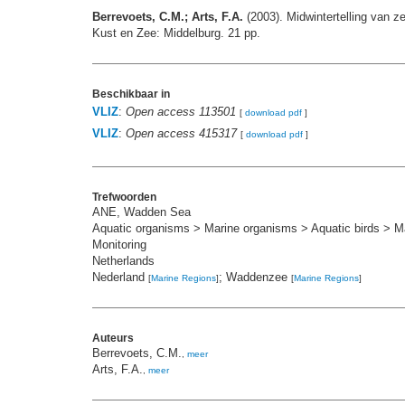
Berrevoets, C.M.; Arts, F.A.
(2003). Midwintertelling van 
Kust en Zee: Middelburg. 21 pp.
Beschikbaar in
VLIZ
:
Open access 113501
[
download pdf
]
VLIZ
:
Open access 415317
[
download pdf
]
Trefwoorden
ANE, Wadden Sea
Aquatic organisms > Marine organisms > Aquatic birds > Ma
Monitoring
Netherlands
Nederland
; Waddenzee
[
Marine Regions
]
[
Marine Regions
]
Auteurs
Berrevoets, C.M.
,
meer
Arts, F.A.
,
meer