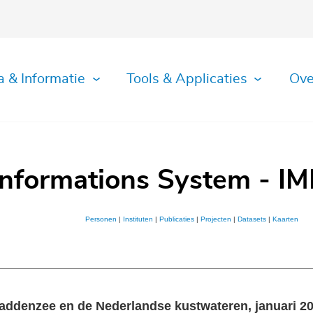
a & Informatie
Tools & Applicaties
Ove
Informations System - IM
Personen
|
Instituten
|
Publicaties
|
Projecten
|
Datasets
|
Kaarten
Waddenzee en de Nederlandse kustwateren, januari 2