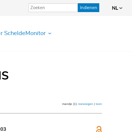
Indienen
NL
r ScheldeMonitor
IS
mandje (1):
toevoegen
|
toon
003