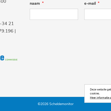
400
naam
e-mail
9-34 21
9.196 |
Deze website gebr
cookies.
Meer informatie o
©2026 Scheldemonitor