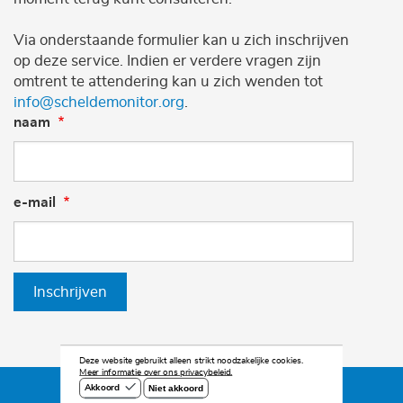
Via onderstaande formulier kan u zich inschrijven
op deze service. Indien er verdere vragen zijn
omtrent te attendering kan u zich wenden tot
info@scheldemonitor.org
.
naam
e-mail
Inschrijven
Deze website gebruikt alleen strikt noodzakelijke cookies.
Meer informatie over ons privacybeleid.
Niet akkoord
Akkoord
©2026 Scheldemonitor