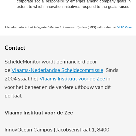
corporate social responsibility emerges among company goals in se
extent to which innovation initiatives respond to the goals raised.
Alle informatie in het
Integrated Marine Information System
(IMIS) valt onder het
VLIZ Privacy 
Contact
ScheldeMonitor wordt gefinancierd door
de
Vlaams-Nederlandse Scheldecommissie
. Sinds
2004 staat het
Vlaams Instituut voor de Zee
in
voor het beheer en de verdere uitbouw van dit
portaal.
Vlaams Instituut voor de Zee
InnovOcean Campus | Jacobsenstraat 1, 8400