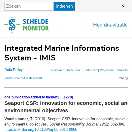
Overslaan
Indienen
NL
en
naar
de
Hoofdnavigatie
inhoud
gaan
Integrated Marine Informations
System - IMIS
Data Policy
Personen
|
Instituten
|
Publicaties
|
Projecten
|
Datasets
|
K
[ meld een fout in dit record ]
mandje (1
one publication added to basket [331270]
Seaport CSR: innovation for economic, social and
environmental objectives
Vanelslander, T.
(2016). Seaport CSR: innovation for economic, social an
environmental objectives.
Social Responsibility Journal 12(2)
: 382-396.
https://dx.doi.org/10.1108/srj-05-2014-0066