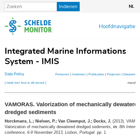
Overslaan
Indienen
NL
en
naar
de
Hoofdnavigatie
inhoud
gaan
Integrated Marine Informations
System - IMIS
Data Policy
Personen
|
Instituten
|
Publicaties
|
Projecten
|
Datasets
|
[ meld een fout in dit record ]
mandje (
VAMORAS. Valorization of mechanically dewatere
dredged sediments
Horckmans, L.; Nielsen, P.; Van Cleemput, J.; Dockx, J.
(2013). VAMO
Valorization of mechanically dewatered dredged sediments,
in
:
8th Interna
conference, 6-9 November 2013, Lisbon, Portugal.
pp. 1