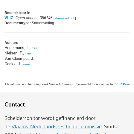
Beschikbaar in
VLIZ
:
Open access 356145
[
download pdf
]
Documenttype:
Samenvatting
Auteurs
Horckmans, L.
,
meer
Nielsen, P.
,
meer
Van Cleemput, J.
Dockx, J.
,
meer
Alle informatie in het
Integrated Marine Information System
(IMIS) valt onder het
VLIZ Privacy 
Contact
ScheldeMonitor wordt gefinancierd door
de
Vlaams-Nederlandse Scheldecommissie
. Sinds