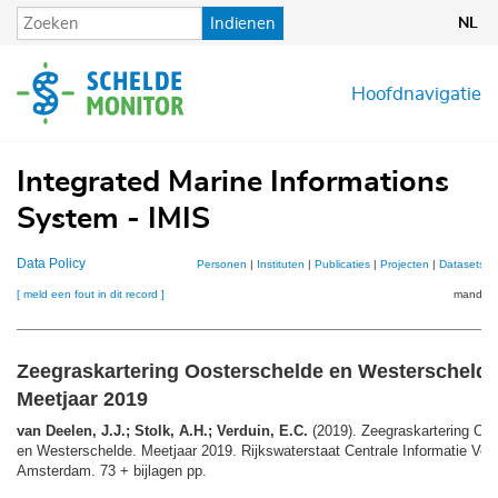
Overslaan
Indienen
NL
en
naar
de
Hoofdnavigatie
inhoud
gaan
Integrated Marine Informations
System - IMIS
Data Policy
Personen
|
Instituten
|
Publicaties
|
Projecten
|
Datasets
|
[ meld een fout in dit record ]
mandje (
Zeegraskartering Oosterschelde en Westerschelde
Meetjaar 2019
van Deelen, J.J.; Stolk, A.H.; Verduin, E.C.
(2019). Zeegraskartering Oo
en Westerschelde. Meetjaar 2019. Rijkswaterstaat Centrale Informatie Voor
Amsterdam. 73 + bijlagen pp.