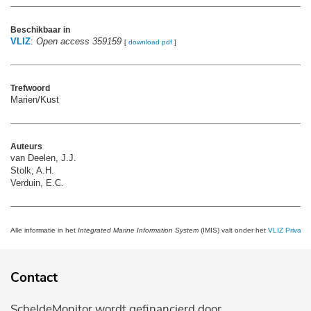
Beschikbaar in
VLIZ
:
Open access 359159
[
download pdf
]
Trefwoord
Marien/Kust
Auteurs
van Deelen, J.J.
Stolk, A.H.
Verduin, E.C.
Alle informatie in het
Integrated Marine Information System
(IMIS) valt onder het
VLIZ Privacy 
Contact
ScheldeMonitor wordt gefinancierd door