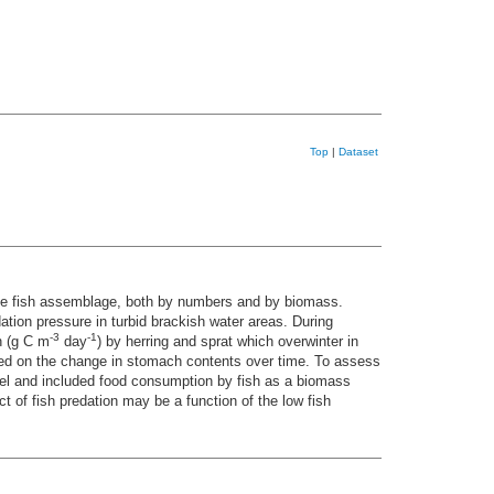
Top
|
Dataset
ine fish assemblage, both by numbers and by biomass.
ation pressure in turbid brackish water areas. During
-3
-1
n (g C m
day
) by herring and sprat which overwinter in
sed on the change in stomach contents over time. To assess
el and included food consumption by fish as a biomass
t of fish predation may be a function of the low fish