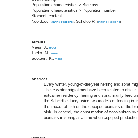
Population characteristics > Biomass
Population characteristics > Population number
Stomach content
Noordzee
; Schelde R.
[
Marine Regions
]
[
Marine Regions
]
Auteurs
Maes, J.
,
meer
Tackx, M.
,
meer
Soetaert, K.
,
meer
Abstract
Every winter, young-of-the-year herring and sprat 
These winter migrations have been related to abiotic 
estuarine residency, herring and sprat mainly feed
the Scheldt estuary using two models of feeding in 
the impact of fish on the copepod biomass of the b
sink. In general, the consumption of zooplankton by f
biomass in spring at a time when copepod production