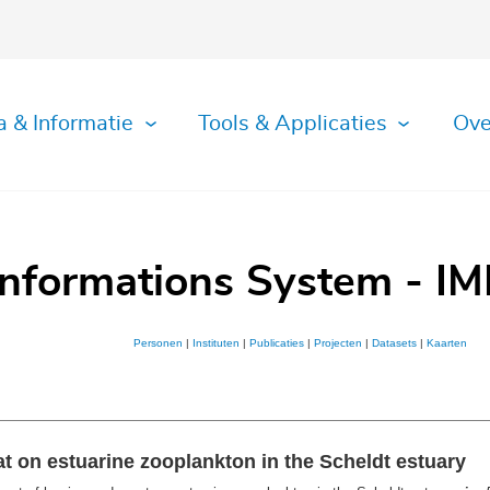
a & Informatie
Tools & Applicaties
Ove
Informations System - IM
Personen
|
Instituten
|
Publicaties
|
Projecten
|
Datasets
|
Kaarten
at on estuarine zooplankton in the Scheldt estuary