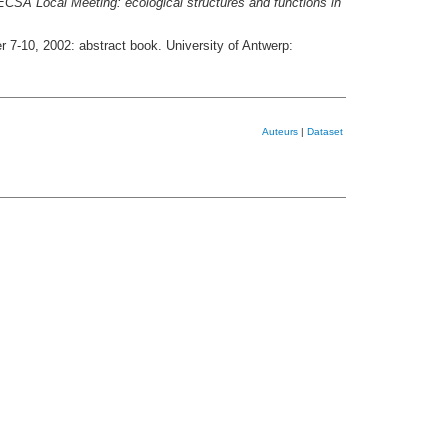
ECSA Local Meeting: ecological structures and functions in
r 7-10, 2002: abstract book. University of Antwerp:
Auteurs
|
Dataset