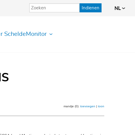
Indienen
NL
r ScheldeMonitor
IS
mandje (0):
toevoegen
|
toon