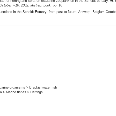
act of herring and sprat on estuarine zooplankton in the Scheldt estuary,
in
:
 October 7-10, 2002: abstract book.
pp. 16
nctions in the Scheldt Estuary: from past to future, Antwerp, Belgium Octobe
uarine organisms > Brackishwater fish
a > Marine fishes > Herrings