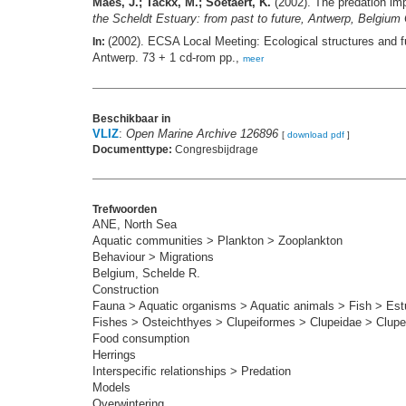
Maes, J.; Tackx, M.; Soetaert, K.
(2002). The predation imp
the Scheldt Estuary: from past to future, Antwerp, Belgium
(2002). ECSA Local Meeting: Ecological structures and fu
In:
Antwerp. 73 + 1 cd-rom pp.,
meer
Beschikbaar in
VLIZ
:
Open Marine Archive 126896
[
download pdf
]
Documenttype:
Congresbijdrage
Trefwoorden
ANE, North Sea
Aquatic communities > Plankton > Zooplankton
Behaviour > Migrations
Belgium, Schelde R.
Construction
Fauna > Aquatic organisms > Aquatic animals > Fish > Est
Fishes > Osteichthyes > Clupeiformes > Clupeidae > Clupe
Food consumption
Herrings
Interspecific relationships > Predation
Models
Overwintering