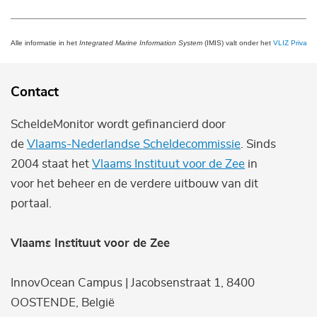
Alle informatie in het
Integrated Marine Information System
(IMIS) valt onder het
VLIZ Privacy 
Contact
ScheldeMonitor wordt gefinancierd door
de
Vlaams-Nederlandse Scheldecommissie
. Sinds
2004 staat het
Vlaams Instituut voor de Zee
in
voor het beheer en de verdere uitbouw van dit
portaal.
Vlaams Instituut voor de Zee
InnovOcean Campus | Jacobsenstraat 1, 8400
OOSTENDE, België