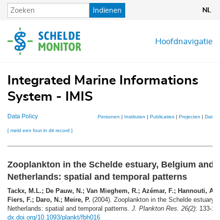
Overslaan
Indienen
NL
en
naar
de
Hoofdnavigatie
inhoud
gaan
Integrated Marine Informations
System - IMIS
Data Policy
Personen
|
Instituten
|
Publicaties
|
Projecten
|
Datase
[ meld een fout in dit record ]
Zooplankton in the Schelde estuary, Belgium and 
Netherlands: spatial and temporal patterns
Tackx, M.L.; De Pauw, N.; Van Mieghem, R.; Azémar, F.; Hannouti, A.
Fiers, F.; Daro, N.; Meire, P.
(2004). Zooplankton in the Schelde estuary, 
Netherlands: spatial and temporal patterns.
J. Plankton Res. 26(2)
: 133-14
dx.doi.org/10.1093/plankt/fbh016