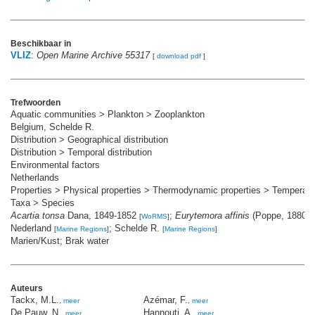
Beschikbaar in
VLIZ
:
Open Marine Archive 55317
[
download pdf
]
Trefwoorden
Aquatic communities > Plankton > Zooplankton
Belgium, Schelde R.
Distribution > Geographical distribution
Distribution > Temporal distribution
Environmental factors
Netherlands
Properties > Physical properties > Thermodynamic properties > Temperatu
Taxa > Species
Acartia tonsa
Dana, 1849-1852
;
Eurytemora affinis
(Poppe, 1880)
[
WoRMS
]
[
Nederland
; Schelde R.
[
Marine Regions
]
[
Marine Regions
]
Marien/Kust; Brak water
Auteurs
Tackx, M.L.
Azémar, F.
Fi
,
meer
,
meer
De Pauw, N.
Hannouti, A.
Da
,
meer
,
meer