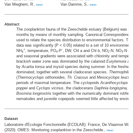
Van Mieghem, R.
Van Damme, S.
Me
,
meer
,
meer
Abstract
The zooplankton fauna of the Zeeschelde estuary (Belgium) was inv
months by means of monthly sampling. Canonical Correspondence 
used to relate the species distribution to environmental factors. The
data was significantly (P < 0.05) related to a set of 10 environmental
+
-
NH
, temperature, PO
-P
, DW, Chl a and Chl b, NO
-N, NO
-N an
4
4
2
3
and seasonal gradients were associated with chlorinity and temperat
brackish water zone was dominated by the calanoid
Eurytemora affi
by
Acartia tonsa
and mysid species during summer. In the freshwate
dominated, together with several cladoceran species.
Thermophilic 
(
Thermocyclops oithonoides, Th. Crassus
and
Mesocyclops leuckar
periods of maximal temperature. The cyclopoids
Acanthocyclops ro
poppei
and
Cyclops vicinus
, the cladocerans
Daphnia longispina, C
Bosmina longirostr
is together with the numerically dominant rotifers
nematodes and juvenile copepods seemed little affected by environ
Dataset
Laboratoire d'Ecologie Fonctionnelle (ECOLAB): France; De Vlaamse Wat
(2020): OMES: Monitoring zooplankton in the Zeeschelde.,
meer