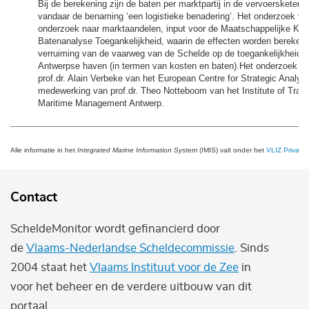
Bij de berekening zijn de baten per marktpartij in de vervoersketen 
vandaar de benaming ‘een logistieke benadering’. Het onderzoek vo
onderzoek naar marktaandelen, input voor de Maatschappelijke Kos
Batenanalyse Toegankelijkheid, waarin de effecten worden bereken
verruiming van de vaarweg van de Schelde op de toegankelijkheid 
Antwerpse haven (in termen van kosten en baten).Het onderzoek is 
prof.dr. Alain Verbeke van het European Centre for Strategic Analys
medewerking van prof.dr. Theo Notteboom van het Institute of Tran
Maritime Management Antwerp.
Alle informatie in het
Integrated Marine Information System
(IMIS) valt onder het
VLIZ Privacy 
Contact
ScheldeMonitor wordt gefinancierd door
de
Vlaams-Nederlandse Scheldecommissie
. Sinds
2004 staat het
Vlaams Instituut voor de Zee
in
voor het beheer en de verdere uitbouw van dit
portaal.