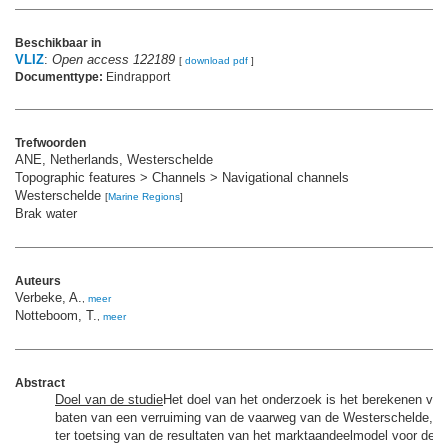
Beschikbaar in
VLIZ
:
Open access 122189
[
download pdf
]
Documenttype:
Eindrapport
Trefwoorden
ANE, Netherlands, Westerschelde
Topographic features > Channels > Navigational channels
Westerschelde
[
Marine Regions
]
Brak water
Auteurs
Verbeke, A.
,
meer
Notteboom, T.
,
meer
Abstract
Doel van de studie
Het doel van het onderzoek is het berekenen van
baten van een verruiming van de vaarweg van de Westerschelde, ter
ter toetsing van de resultaten van het marktaandeelmodel voor de c