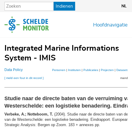
Overslaan
Indienen
NL
en
naar
de
Hoofdnavigatie
inhoud
gaan
Integrated Marine Informations
System - IMIS
Data Policy
Personen
|
Instituten
|
Publicaties
|
Projecten
|
Datasets
|
[ meld een fout in dit record ]
mandje (
Studie naar de directe baten van de verruiming va
Westerschelde: een logistieke benadering. Eindra
Verbeke, A.; Notteboom, T.
(2004). Studie naar de directe baten van de v
van de Westerschelde: een logistieke benadering. Eindrapport. European C
Strategic Analysis: Bergen op Zoom. 183 + annexes pp.