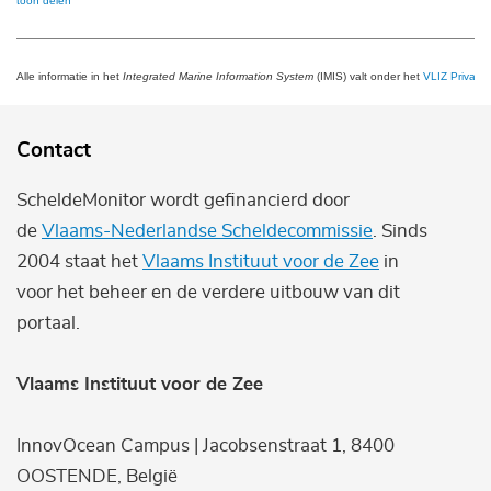
toon delen
Alle informatie in het
Integrated Marine Information System
(IMIS) valt onder het
VLIZ Privacy 
Contact
ScheldeMonitor wordt gefinancierd door
de
Vlaams-Nederlandse Scheldecommissie
. Sinds
2004 staat het
Vlaams Instituut voor de Zee
in
voor het beheer en de verdere uitbouw van dit
portaal.
Vlaams Instituut voor de Zee
InnovOcean Campus | Jacobsenstraat 1, 8400
OOSTENDE, België