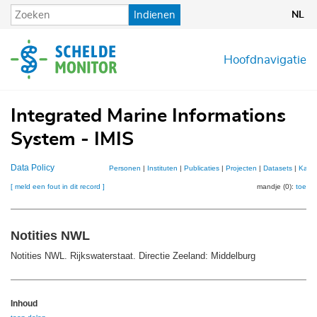
Overslaan
Indienen
NL
en
naar
de
Hoofdnavigatie
inhoud
gaan
Integrated Marine Informations
System - IMIS
Data Policy
Personen
|
Instituten
|
Publicaties
|
Projecten
|
Datasets
|
Kaar
[ meld een fout in dit record ]
mandje (0):
toevo
Notities NWL
Notities NWL. Rijkswaterstaat. Directie Zeeland: Middelburg
Inhoud