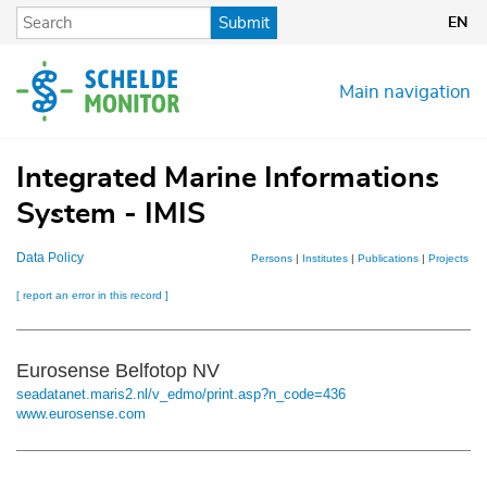
Skip
Submit
EN
to
main
content
Main navigation
Integrated Marine Informations
System - IMIS
Data Policy
Persons
|
Institutes
|
Publications
|
Projects
|
D
[ report an error in this record ]
Eurosense Belfotop NV
seadatanet.maris2.nl/v_edmo/print.asp?n_code=436
www.eurosense.com