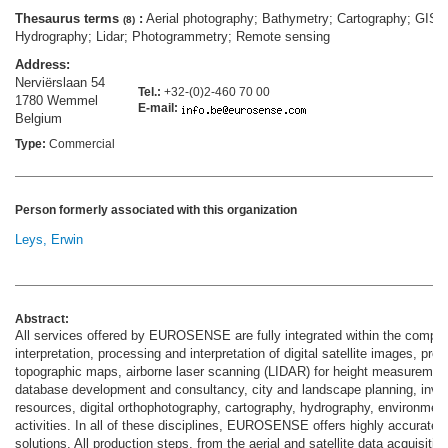
Thesaurus terms
:
Aerial photography; Bathymetry; Cartography; GIS;
(8)
Hydrography; Lidar; Photogrammetry; Remote sensing
Address:
Nerviërslaan 54
Tel.:
+32-(0)2-460 70 00
1780 Wemmel
E-mail:
Belgium
Type:
Commercial
Person formerly associated with this organization
Leys, Erwin
Abstract:
All services offered by EUROSENSE are fully integrated within the compan
interpretation, processing and interpretation of digital satellite images, pr
topographic maps, airborne laser scanning (LIDAR) for height measureme
database development and consultancy, city and landscape planning, invent
resources, digital orthophotography, cartography, hydrography, environmenta
activities. In all of these disciplines, EUROSENSE offers highly accurate 
solutions. All production steps, from the aerial and satellite data acquisitio