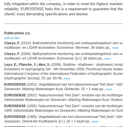
fully integrated within the company, in order to meet the highest standards f
reliability. EUROSENSE feels this is a requirement to guarantee that the 
clients' most demanding specifications and desires.
Publications
(23)
split up
filter
Claeys, F.
(2010). Bathymetrische monitoring van ondiepwatergebied: een uitd
multibeam- en LIDAR technieken. Eurosense: Wemmel. 38 slides pp.,
more
Claeys, F.
(2006). Bathymetrische monitoring van ondiepwatergebied: een uitd
multibeam- en LIDAR technieken. Eurosense: [s.l.]. 38 slides pp.,
more
Leys, E.; Plancke, Y.; Ides, S.
(2006). Shallow - shallower - shallowest: morpho
Evolutions in hydrography, 6th - 9th November 2006, Provincial House Antwerp,
International Congress of the International Federation of Hydrographic Societies
(Hydrographic Society),
55: pp. 93-96,
more
EUROSENSE
(2002). Vegetatiekaart van het natuurreservaat "Het Zwin". Admin
Zeewezen. Afdeling Waterwegen Kust: Oostende. 35 + 1 map pp.,
more
EUROSENSE
(2002). Natuurreservaat "Het Zwin": evolutie van de morfologie en 
Administratie Waterwegen en Zeewezen. Afdeling Waterwegen Kust: Oostende.
EUROSENSE
(1995). Natuurreservaat "Het Zwin": evolutie van de morfologie e
1995. Administratie Waterwegen en Zeewezen. Afdeling Waterwegen en Kust: O
EUROSENSE
(1995). Vegetatiekaart van het natuurreservaat "Het Zwin". Adminis
Zeewezen. Dienst der Kusthavens: [s.l.]. 35 + 1 kaart pp.,
more