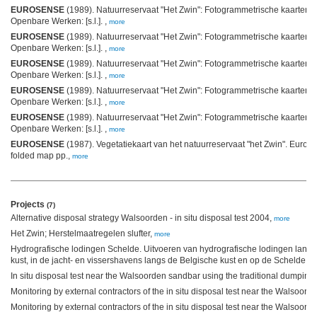
EUROSENSE
(1989). Natuurreservaat "Het Zwin": Fotogrammetrische kaartering s
Openbare Werken: [s.l.]. ,
more
EUROSENSE
(1989). Natuurreservaat "Het Zwin": Fotogrammetrische kaartering s
Openbare Werken: [s.l.]. ,
more
EUROSENSE
(1989). Natuurreservaat "Het Zwin": Fotogrammetrische kaartering s
Openbare Werken: [s.l.]. ,
more
EUROSENSE
(1989). Natuurreservaat "Het Zwin": Fotogrammetrische kaartering s
Openbare Werken: [s.l.]. ,
more
EUROSENSE
(1989). Natuurreservaat "Het Zwin": Fotogrammetrische kaartering s
Openbare Werken: [s.l.]. ,
more
EUROSENSE
(1987). Vegetatiekaart van het natuurreservaat "het Zwin". Eurose
folded map pp.,
more
Projects
(7)
Alternative disposal strategy Walsoorden - in situ disposal test 2004,
more
Het Zwin; Herstelmaatregelen slufter,
more
Hydrografische lodingen Schelde. Uitvoeren van hydrografische lodingen lang
kust, in de jacht- en vissershavens langs de Belgische kust en op de Schelde,
m
In situ disposal test near the Walsoorden sandbar using the traditional dumping
Monitoring by external contractors of the in situ disposal test near the Walsoor
Monitoring by external contractors of the in situ disposal test near the Walsoor