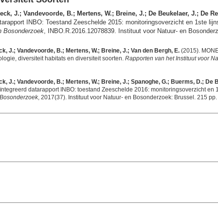
k, J.; Vandevoorde, B.; Mertens, W.; Breine, J.; De Beukelaer, J.; De Regg
apport INBO: Toestand Zeeschelde 2015: monitoringsoverzicht en 1ste lijnsr
 en Bosonderzoek
, INBO.R.2016.12078839. Instituut voor Natuur- en Bosonderz
, J.; Vandevoorde, B.; Mertens, W.; Breine, J.; Van den Bergh, E.
(2015). MONEO
gie, diversiteit habitats en diversiteit soorten.
Rapporten van het Instituut voor 
, J.; Vandevoorde, B.; Mertens, W.; Breine, J.; Spanoghe, G.; Buerms, D.; De Beu
egreerd datarapport INBO: toestand Zeeschelde 2016: monitoringsoverzicht en 1ste
n Bosonderzoek
, 2017(37). Instituut voor Natuur- en Bosonderzoek: Brussel. 215 pp