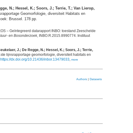
e, N.; Hessel, K.; Soors, J.; Terrie, T.; Van Lierop,
apportage Geomorfologie, diversiteit Habitats en
oek: Brussel. 178 pp.
S – Geïntegreerd datarapport INBO: toestand Zeeschelde
Natuur- en Bosonderzoek
, INBO.R.2015.8990774. Instituut
kelaer, J.; De Regge, N.; Hessel, K.; Soors, J.; Terrie,
 lijnsrapportage geomorfologie, diversiteit habitats en
.
https://dx.doi.org/10.21436/inbor.13479033
,
more
Authors
|
Datasets