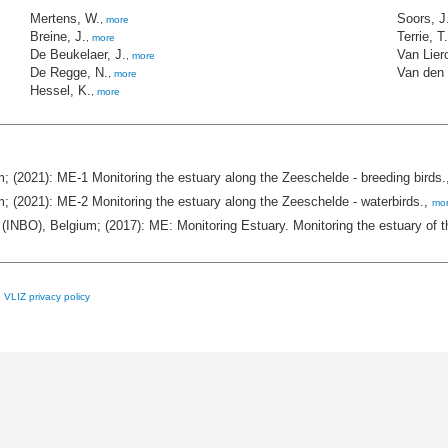
Mertens, W.
Soors, J
,
more
Breine, J.
Terrie, T.
,
more
De Beukelaer, J.
Van Lier
,
more
De Regge, N.
Van den 
,
more
Hessel, K.
,
more
m; (2021): ME-1 Monitoring the estuary along the Zeeschelde - breeding birds
m; (2021): ME-2 Monitoring the estuary along the Zeeschelde - waterbirds.,
mo
(INBO), Belgium; (2017): ME: Monitoring Estuary. Monitoring the estuary of 
e
VLIZ privacy policy