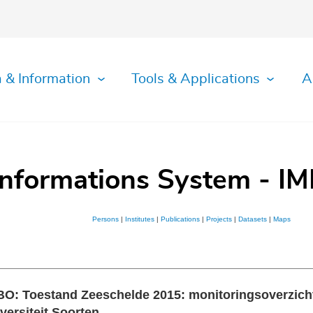
 & Information
Tools & Applications
A
Informations System - IM
Persons
|
Institutes
|
Publications
|
Projects
|
Datasets
|
Maps
: Toestand Zeeschelde 2015: monitoringsoverzicht 
versiteit Soorten