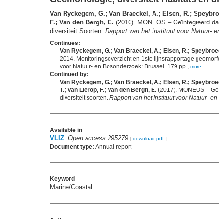
Van Ryckegem, G.; Van Braeckel, A.; Elsen, R.; Speybroec
F.; Van den Bergh, E.
(2016). MONEOS – Geïntegreerd datar
diversiteit Soorten.
Rapport van het Instituut voor Natuur-
Continues:
Van Ryckegem, G.; Van Braeckel, A.; Elsen, R.; Speybroeck
2014. Monitoringsoverzicht en 1ste lijnsrapportage geomorfolo
voor Natuur- en Bosonderzoek: Brussel. 179 pp.,
more
Continued by:
Van Ryckegem, G.; Van Braeckel, A.; Elsen, R.; Speybroeck
T.; Van Lierop, F.; Van den Bergh, E.
(2017). MONEOS – Geïnt
diversiteit soorten.
Rapport van het Instituut voor Natuur- e
Available in
VLIZ
:
Open access 295279
[
download pdf
]
Document type:
Annual report
Keyword
Marine/Coastal