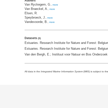
Authors
Van Ryckegem, G.
,
more
Van Braeckel, A.
,
more
Elsen, R.
Speybroeck, J.
,
more
Vandevoorde, B.
,
more
Datasets
(3)
Estuaries. Research Institute for Nature and Forest: Belgiu
Estuaries. Research Institute for Nature and Forest: Belgiu
Van den Bergh, E.; Instituut voor Natuur en Bos Onderzoek 
All data in the
Integrated Marine Information System
(IMIS) is subject to th