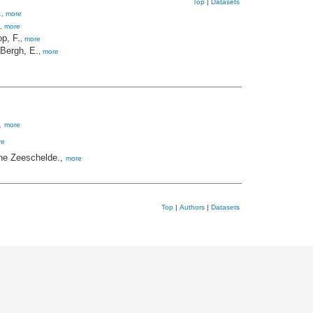
Top
|
Datasets
.
,
more
,
more
op, F.
,
more
Bergh, E.
,
more
.,
more
re
the Zeeschelde.,
more
Top
|
Authors
|
Datasets