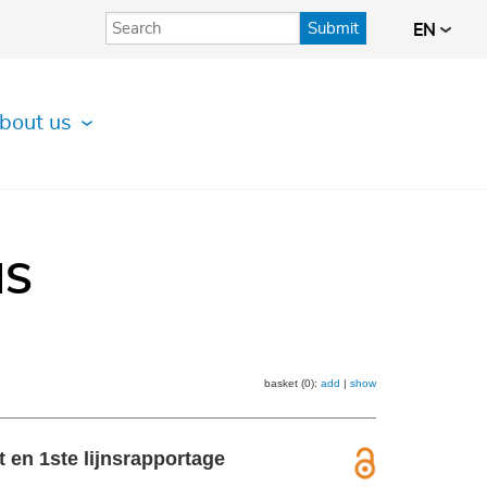
Submit
EN
bout us
IS
basket (0):
add
|
show
en 1ste lijnsrapportage