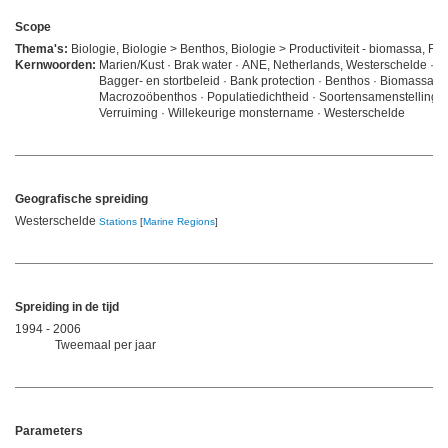
Scope
Thema's:
Biologie, Biologie > Benthos, Biologie > Productiviteit - biomassa, Fys
Kernwoorden:
Marien/Kust · Brak water · ANE, Netherlands, Westerschelde ·
Bagger- en stortbeleid · Bank protection · Benthos · Biomassa ·
Macrozoöbenthos · Populatiedichtheid · Soortensamenstelling ·
Verruiming · Willekeurige monstername · Westerschelde
Geografische spreiding
Westerschelde
Stations
[
Marine Regions
]
Spreiding in de tijd
1994 - 2006
Tweemaal per jaar
Parameters