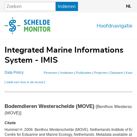
Overslaan
Indienen
NL
en
naar
de
Hoofdnavigatie
inhoud
gaan
Integrated Marine Informations
System - IMIS
Data Policy
Personen
|
Instituten
|
Publicaties
|
Projecten
|
Datasets
|
Kaarten
[ meld een fout in dit record ]
Bodemdieren Westerschelde (MOVE)
[Benthos Westersche
(MOVE)]
Citatie
Hummel H. 2006: Benthos Westerschelde (MOVE). Netherlands Institute of Ecol
Centre for Estuarine and Marine Ecology, Netherlands. Metadata available at