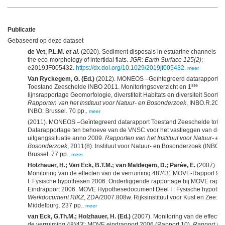
Publicatie
Gebaseerd op deze dataset
de Vet, P.L.M.
et al.
(2020). Sediment disposals in estuarine channels alt
the eco‐morphology of intertidal flats.
JGR: Earth Surface 125(2)
:
e2019JF005432.
https://dx.doi.org/10.1029/2019jf005432
,
meer
Van Ryckegem, G. (Ed.)
(2012). MONEOS –Geïntegreerd datarapport
ste
Toestand Zeeschelde INBO 2011. Monitoringsoverzicht en 1
lijnsrapportage Geomorfologie, diverstiteit Habitats en diversiteit Soorten
Rapporten van het Instituut voor Natuur- en Bosonderzoek
, INBO.R.2012
INBO: Brussel. 70 pp.
,
meer
(2011). MONEOS –Geïntegreerd datarapport Toestand Zeeschelde tot 2
Datarapportage ten behoeve van de VNSC voor het vastleggen van de
uitgangssituatie anno 2009.
Rapporten van het Instituut voor Natuur- en
Bosonderzoek
, 2011(8). Instituut voor Natuur- en Bosonderzoek (INBO):
Brussel. 77 pp.
,
meer
Holzhauer, H.; Van Eck, B.T.M.; van Maldegem, D.; Parée, E.
(2007).
Monitoring van de effecten van de verruiming 48'/43': MOVE-Rapport 9, 
I: Fysische hypothesen 2006: Onderliggende rapportage bij MOVE rappo
Eindrapport 2006. MOVE Hypothesedocument Deel I : Fysische hypothe
Werkdocument RIKZ
, ZDA/2007.808w. Rijksinstituut voor Kust en Zee:
Middelburg. 237 pp.
,
meer
van Eck, G.Th.M.; Holzhauer, H. (Ed.)
(2007). Monitoring van de effecte
de verruiming 48'/43': MOVE eindrapport 2006 (Rapport 10).
Rapport RI