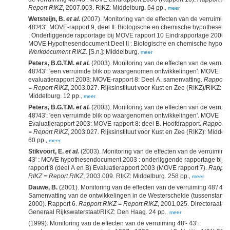
Report RIKZ
, 2007.003. RIKZ: Middelburg. 64 pp.
,
meer
Wetsteijn, B.
et al.
(2007). Monitoring van de effecten van de verruiming
48'/43': MOVE-rapport 9, deel II: Biologische en chemische hypothesen 
: Onderliggende rapportage bij MOVE rapport 10 Eindrapportage 2006.
MOVE Hypothesendocument Deel II : Biologische en chemische hypoth
Werkdocument RIKZ
. [S.n.]: Middelburg
,
meer
Peters, B.G.T.M.
et al.
(2003). Monitoring van de effecten van de verrui
48'/43': 'een verruimde blik op waargenomen ontwikkelingen'. MOVE
evaluatierapport 2003: MOVE-rapport 8: Deel A. samenvatting.
Rapport 
= Report RIKZ
, 2003.027. Rijksinstituut voor Kust en Zee (RIKZ)/RIKZ:
Middelburg. 12 pp.
,
meer
Peters, B.G.T.M.
et al.
(2003). Monitoring van de effecten van de verrui
48'/43': 'een verruimde blik op waargenomen ontwikkelingen'. MOVE
Evaluatierapport 2003: MOVE-rapport 8: deel B. Hoofdrapport.
Rapport 
= Report RIKZ
, 2003.027. Rijksinstituut voor Kust en Zee (RIKZ): Middelb
60 pp.
,
meer
Stikvoort, E.
et al.
(2003). Monitoring van de effecten van de verruiming 4
43' : MOVE hypothesendocument 2003 : onderliggende rapportage bij
rapport 8 (deel A en B) Evaluatierapport 2003 (MOVE rapport 7).
Rappor
RIKZ = Report RIKZ
, 2003.009. RIKZ: Middelburg. 258 pp.
,
meer
Dauwe, B.
(2001). Monitoring van de effecten van de verruiming 48'/ 43':
Samenvatting van de ontwikkelingen in de Westerschelde (tussenstand
2000). Rapport 6.
Rapport RIKZ = Report RIKZ
, 2001.025. Directoraat-
Generaal Rijkswaterstaat/RIKZ: Den Haag. 24 pp.
,
meer
(1999). Monitoring van de effecten van de verruiming 48'- 43':