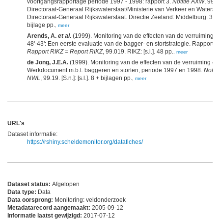
voortgangsrapportage periode 1997 - 1998: rapport 3.
Notitie AXW
, 99.0
Directoraat-Generaal Rijkswaterstaat/Ministerie van Verkeer en Watersta
Directoraat-Generaal Rijkswaterstaat. Directie Zeeland: Middelburg. 36 +
bijlage pp.
,
meer
Arends, A.
et al.
(1999). Monitoring van de effecten van de verruiming
48'-43': Een eerste evaluatie van de bagger- en stortstrategie. Rapport 4.
Rapport RIKZ = Report RIKZ
, 99.019. RIKZ: [s.l.]. 48 pp.
,
meer
de Jong, J.E.A.
(1999). Monitoring van de effecten van de verruiming 48'
Werkdocument m.b.t. baggeren en storten, periode 1997 en 1998.
Notiti
NWL
, 99.19. [S.n.]: [s.l.]. 8 + bijlagen pp.
,
meer
URL's
Dataset informatie:
https://rshiny.scheldemonitor.org/datafiches/
Dataset status:
Afgelopen
Data type:
Data
Data oorsprong:
Monitoring: veldonderzoek
Metadatarecord aangemaakt:
2005-09-12
Informatie laatst gewijzigd:
2017-07-12