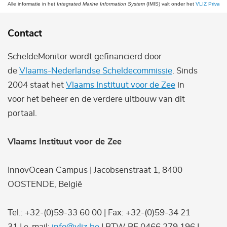
Alle informatie in het
Integrated Marine Information System
(IMIS) valt onder het
VLIZ Privacy 
Contact
ScheldeMonitor wordt gefinancierd door
de
Vlaams-Nederlandse Scheldecommissie
. Sinds
2004 staat het
Vlaams Instituut voor de Zee
in
voor het beheer en de verdere uitbouw van dit
portaal.
Vlaams Instituut voor de Zee
InnovOcean Campus | Jacobsenstraat 1, 8400
OOSTENDE, België
Tel.: +32-(0)59-33 60 00 | Fax: +32-(0)59-34 21
31 | e-mail:
info@vliz.be
| BTW BE 0466.279.196 |