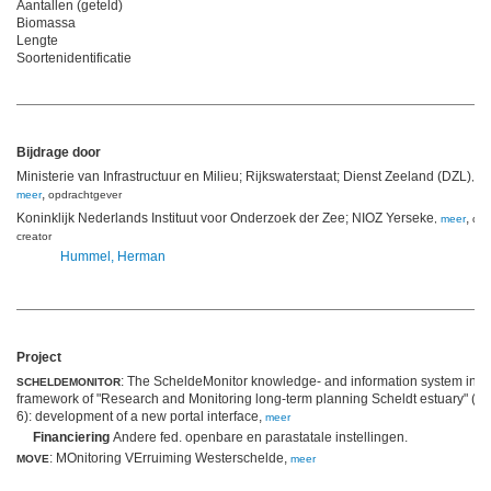
Aantallen (geteld)
Biomassa
Lengte
Soortenidentificatie
Bijdrage door
Ministerie van Infrastructuur en Milieu; Rijkswaterstaat; Dienst Zeeland (DZL)
,
,
meer
opdrachtgever
Koninklijk Nederlands Instituut voor Onderzoek der Zee; NIOZ Yerseke
,
,
meer
dat
creator
Hummel, Herman
Project
: The ScheldeMonitor knowledge- and information system in t
SCHELDEMONITOR
framework of "Research and Monitoring long-term planning Scheldt estuary" (p
6): development of a new portal interface,
meer
Financiering
Andere fed. openbare en parastatale instellingen.
: MOnitoring VErruiming Westerschelde,
MOVE
meer