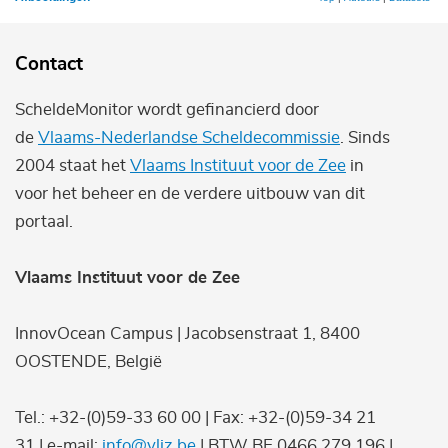
Contact
ScheldeMonitor wordt gefinancierd door
de
Vlaams-Nederlandse Scheldecommissie
. Sinds
2004 staat het
Vlaams Instituut voor de Zee
in
voor het beheer en de verdere uitbouw van dit
portaal.
Vlaams Instituut voor de Zee
InnovOcean Campus | Jacobsenstraat 1, 8400
OOSTENDE, België
Tel.: +32-(0)59-33 60 00 | Fax: +32-(0)59-34 21
31 | e-mail:
info@vliz.be
| BTW BE 0466.279.196 |