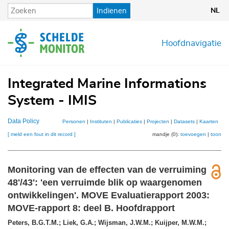
Overslaan
Indienen
NL
en
naar
de
Hoofdnavigatie
inhoud
gaan
Integrated Marine Informations
System - IMIS
Data Policy
Personen
|
Instituten
|
Publicaties
|
Projecten
|
Datasets
|
Kaarten
[ meld een fout in dit record ]
mandje (0):
toevoegen
|
toon
Monitoring van de effecten van de verruiming
48'/43': 'een verruimde blik op waargenomen
ontwikkelingen'. MOVE Evaluatierapport 2003:
MOVE-rapport 8: deel B. Hoofdrapport
Peters, B.G.T.M.; Liek, G.A.; Wijsman, J.W.M.; Kuijper, M.W.M.;