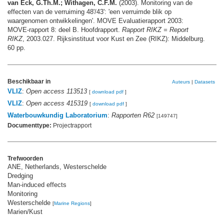
van Eck, G.Th.M.; Withagen, C.F.M.
(2003). Monitoring van de
effecten van de verruiming 48'/43': 'een verruimde blik op
waargenomen ontwikkelingen'. MOVE Evaluatierapport 2003:
MOVE-rapport 8: deel B. Hoofdrapport.
Rapport RIKZ = Report
RIKZ
, 2003.027. Rijksinstituut voor Kust en Zee (RIKZ): Middelburg.
60 pp.
Beschikbaar in
Auteurs
|
Datasets
VLIZ
:
Open access 113513
[
download pdf
]
VLIZ
:
Open access 415319
[
download pdf
]
Waterbouwkundig Laboratorium
:
Rapporten R62
[149747]
Documenttype:
Projectrapport
Trefwoorden
ANE, Netherlands, Westerschelde
Dredging
Man-induced effects
Monitoring
Westerschelde
[
Marine Regions
]
Marien/Kust