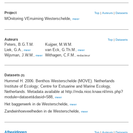
Project
Top
|
Auteurs
|
Datasets
MOnitoring VErruiming Westerschelde,
meer
Auteurs
Top
|
Datasets
Peters, B.G.T.M.
Kuijper, M.W.M.
Liek, G.A.
van Eck, G.Th.M.
,
meer
,
meer
Wijsman, J.W.M.
Withagen, C.F.M.
,
meer
, redacteur
Datasets
(3)
Hummel H. 2006: Benthos Westerschelde (MOVE). Netherlands
Institute of Ecology; Centre for Estuarine and Marine Ecology,
Netherlands. Metadata available at http://mda.nioo.knaw.nl/imis.php?
module=dataset&dasid=588,
meer
Het baggerwerk in de Westerschelde,
meer
Zandwinhoeveelheden in de Westerschelde,
meer
Afbeeldingen
Top
|
Auteurs
|
Datasets