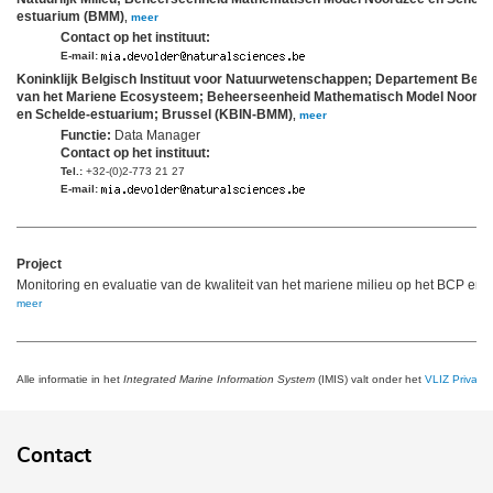
estuarium (BMM)
,
meer
Contact op het instituut:
E-mail:
Koninklijk Belgisch Instituut voor Natuurwetenschappen; Departement Beh
van het Mariene Ecosysteem; Beheerseenheid Mathematisch Model Noord
en Schelde-estuarium; Brussel (KBIN-BMM)
,
meer
Functie:
Data Manager
Contact op het instituut:
Tel.:
+32-(0)2-773 21 27
E-mail:
Project
Monitoring en evaluatie van de kwaliteit van het mariene milieu op het BCP en 
meer
Alle informatie in het
Integrated Marine Information System
(IMIS) valt onder het
VLIZ Privacy 
Contact