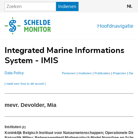
Overslaan
Indienen
NL
en
naar
de
Hoofdnavigatie
inhoud
gaan
Integrated Marine Informations
System - IMIS
Data Policy
Personen
|
Instituten
|
Publicaties
|
Projecten
|
Datas
[ meld een fout in dit record ]
mevr. Devolder, Mia
Instituten
(2)
Koninklijk Belgisch Instituut voor Natuurwetenschappen; Operationele Direc
Natuurlijk Milieu; Beheerseenheid Mathematisch Model Noordzee en Scheld