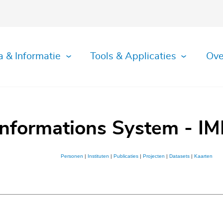
a & Informatie
Tools & Applicaties
Ove
Informations System - IM
Personen
|
Instituten
|
Publicaties
|
Projecten
|
Datasets
|
Kaarten