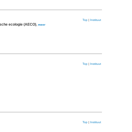
Top
|
Instituut
ische ecologie (AECO)
,
meer
Top
|
Instituut
Top
|
Instituut