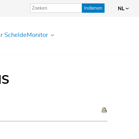
Indienen
NL
r ScheldeMonitor
IS