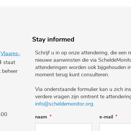
Stay informed
Schrijf u in op onze attendering, die een 
e
Vlaams-
nieuwe aanwinsten die via ScheldeMonito
4 staat
attenderingen worden ook bijgehouden i
t beheer
moment terug kunt consulteren.
Via onderstaande formulier kan u zich ins
verdere vragen zijn omtrent te attenderi
info@scheldemonitor.org
.
400
naam
e-mail