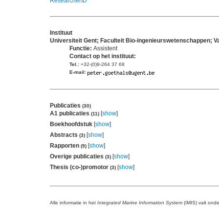
ResearcherID
Instituut
Universiteit Gent; Faculteit Bio-ingenieurswetenschappen
Functie:
Assistent
Contact op het instituut:
Tel.:
+32-(0)9-264 37 68
E-mail:
Publicaties
(30)
A1 publicaties
[
show
]
(11)
Boekhoofdstuk
[
show
]
Abstracts
[
show
]
(3)
Rapporten
[
show
]
(9)
Overige publicaties
[
show
]
(3)
Thesis (co-)promotor
[
show
]
(3)
Alle informatie in het
Integrated Marine Information System
(IMIS) valt ond