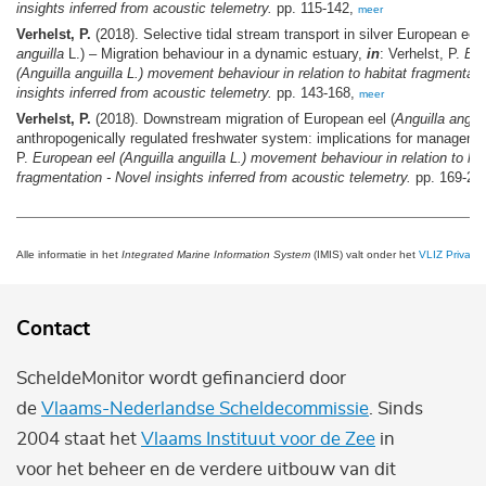
insights inferred from acoustic telemetry.
pp. 115-142,
meer
Verhelst, P.
(2018). Selective tidal stream transport in silver European eel 
anguilla
L.) – Migration behaviour in a dynamic estuary,
in
: Verhelst, P.
Eur
(
Anguilla anguilla
L.) movement behaviour in relation to habitat fragmentati
insights inferred from acoustic telemetry.
pp. 143-168,
meer
Verhelst, P.
(2018). Downstream migration of European eel (
Anguilla anguil
anthropogenically regulated freshwater system: implications for managem
P.
European eel (
Anguilla anguilla
L.) movement behaviour in relation to hab
fragmentation - Novel insights inferred from acoustic telemetry.
pp. 169-20
Alle informatie in het
Integrated Marine Information System
(IMIS) valt onder het
VLIZ Privacy 
Contact
ScheldeMonitor wordt gefinancierd door
de
Vlaams-Nederlandse Scheldecommissie
. Sinds
2004 staat het
Vlaams Instituut voor de Zee
in
voor het beheer en de verdere uitbouw van dit