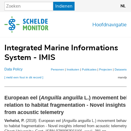
Overslaan
Indienen
NL
en
naar
de
Hoofdnavigatie
inhoud
gaan
Integrated Marine Informations
System - IMIS
Data Policy
Personen
|
Instituten
|
Publicaties
|
Projecten
|
Datasets
|
K
[ meld een fout in dit record ]
mandje (0
European eel (
Anguilla anguilla
L.) movement beha
relation to habitat fragmentation - Novel insights i
from acoustic telemetry
Verhelst, P.
(2018). European eel (
Anguilla anguilla
L.) movement behaviour 
to habitat fragmentation - Novel insights inferred from acoustic telemetry.