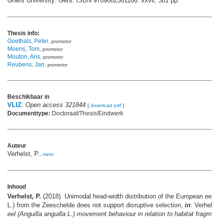
Ghent University: Gent. ISBN 9789082561166. xxvii, 381 pp.
Thesis info:
Goethals, Peter
, promotor
Moens, Tom
, promotor
Mouton, Ans
, promotor
Reubens, Jan
, promotor
Beschikbaar in
VLIZ
:
Open access 321844
[
download pdf
]
Documenttype:
Doctoraat/Thesis/Eindwerk
Auteur
Verhelst, P.
,
meer
Inhoud
Verhelst, P.
(2018). Unimodal head-width distribution of the European eel (
L.) from the Zeeschelde does not support disruptive selection,
in
: Verhelst
eel (
Anguilla anguilla
L.) movement behaviour in relation to habitat fragmen