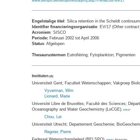
www.belspo.be/belspo/fedra/proj.asp?l=en&cod=ev/17
Engelstalige titel
: Silica retention in the Scheldt continuu
Identifier financieringsorganisatie
: EV/17 (Other contract 
Acroniem
: SISCO
Periode:
Februari 2002 tot April 2006
Status
: Afgelopen
Thesaurustermen
Eutrofiëring; Fytoplankton; Pigmenten
Instituten
(4)
Universiteit Gent; Faculteit Wetenschappen; Vakgroep Biolo
Vyverman, Wim
Lionard, Marie
Université Libre de Bruxelles; Faculté des Sciences; Dépa
Oceanography and Water Geochemistry (LoCGE)
,
meer
Chou, Lei
Universiteit Utrecht; Departement Geochemie; BioGeoche
Regnier, Pierre
Federaal Wetenschapsbeleid (BELSPO)
,
meer
, financier