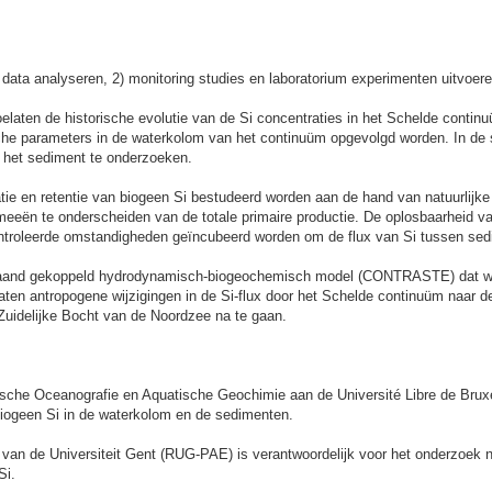
e data analyseren, 2) monitoring studies en laboratorium experimenten uitvoer
laten de historische evolutie van de Si concentraties in het Schelde continu
sche parameters in de waterkolom van het continuüm opgevolgd worden. In de 
 het sediment te onderzoeken.
atie en retentie van biogeen Si bestudeerd worden aan de hand van natuurlijk
meeën te onderscheiden van de totale primaire productie. De oplosbaarheid v
ontroleerde omstandigheden geïncubeerd worden om de flux van Si tussen sed
taand gekoppeld hydrodynamisch-biogeochemisch model (CONTRASTE) dat wer
elaten antropogene wijzigingen in de Si-flux door het Schelde continuüm naar
 Zuidelijke Bocht van de Noordzee na te gaan.
mische Oceanografie en Aquatische Geochimie aan de Université Libre de Brux
n biogeen Si in de waterkolom en de sedimenten.
 van de Universiteit Gent (RUG-PAE) is verantwoordelijk voor het onderzoek 
Si.