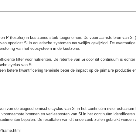
) en P (fosofor) in kustzones sterk toegenomen. De voornaamste bron van Si (
er van opgelost Si in aquatische systemen nauwelijks gewijzigd. De overmatige
erstoring van het ecosysteem in de kustzone.
iciënte filter voor nutriënten. De retentie van Si door dit continuüm is echter
sche cyclus van Si.
 een betere kwantificering teneinde beter de impact op de primaire productie e
oeken van de biogeochemische cyclus van Si in het continuüm rivier-estuariu
s de voornaamste bronnen en verliesposten van Si in het continuüm identifice
 sedimenten bepalen. De resultaten van dit onderzoek zullen gebruikt worden 
O/frame.html