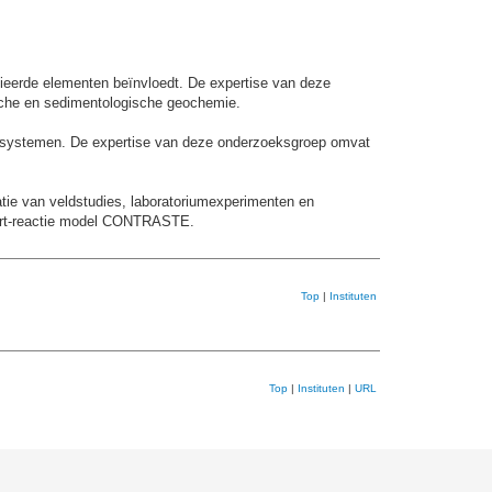
ieerde elementen beïnvloedt. De expertise van deze
ische en sedimentologische geochemie.
 ecosystemen. De expertise van deze onderzoeksgroep omvat
tie van veldstudies, laboratoriumexperimenten en
sport-reactie model CONTRASTE.
Top
|
Instituten
Top
|
Instituten
|
URL