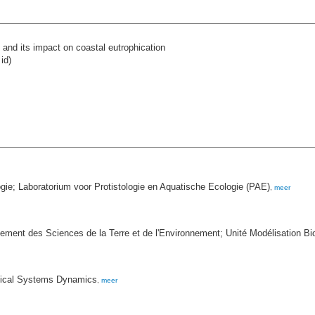
m and its impact on coastal eutrophication
id)
gie; Laboratorium voor Protistologie en Aquatische Ecologie (PAE)
,
meer
rtement des Sciences de la Terre et de l'Environnement; Unité Modélisation 
mical Systems Dynamics
,
meer