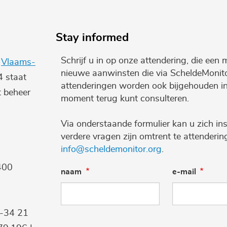
Stay informed
Schrijf u in op onze attendering, die een 
e
Vlaams-
nieuwe aanwinsten die via ScheldeMonito
4 staat
attenderingen worden ook bijgehouden i
t beheer
moment terug kunt consulteren.
Via onderstaande formulier kan u zich ins
verdere vragen zijn omtrent te attenderi
info@scheldemonitor.org
.
400
naam
e-mail
9-34 21