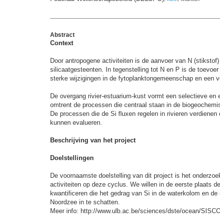
Abstract
Context
Door antropogene activiteiten is de aanvoer van N (stikstof
silicaatgesteenten. In tegenstelling tot N en P is de toevo
sterke wijzigingen in de fytoplanktongemeenschap en een v
De overgang rivier-estuarium-kust vormt een selectieve en eff
omtrent de processen die centraal staan in de biogeochemi
De processen die de Si fluxen regelen in rivieren verdienen
kunnen evalueren.
Beschrijving van het project
Doelstellingen
De voornaamste doelstelling van dit project is het onderz
activiteiten op deze cyclus. We willen in de eerste plaat
kwantificeren die het gedrag van Si in de waterkolom en de
Noordzee in te schatten.
Meer info: http://www.ulb.ac.be/sciences/dste/ocean/SISC