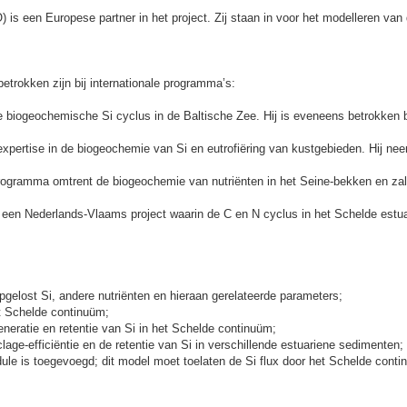
is een Europese partner in het project. Zij staan in voor het modelleren van
etrokken zijn bij internationale programma’s:
e biogeochemische Si cyclus in de Baltische Zee. Hij is eveneens betrokken 
 expertise in de biogeochemie van Si en eutrofiëring van kustgebieden. Hij ne
 programma omtrent de biogeochemie van nutriënten in het Seine-bekken en z
 een Nederlands-Vlaams project waarin de C en N cyclus in het Schelde estu
gelost Si, andere nutriënten en hieraan gerelateerde parameters;
t Schelde continuüm;
neratie en retentie van Si in het Schelde continuüm;
age-efficiëntie en de retentie van Si in verschillende estuariene sedimenten;
ule is toegevoegd; dit model moet toelaten de Si flux door het Schelde conti