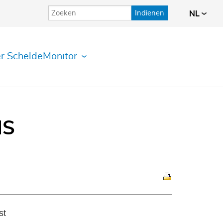
Indienen
NL
r ScheldeMonitor
IS
st