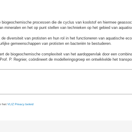
e biogeochemische processen die de cyclus van koolstof en hiermee geassoc
n mineralen en het op punt stellen van technieken op het gebied van aquat
de diversiteit van protisten en hun rol in het functioneren van aquatische
urlijke gemeenschappen van protisten en bacteriën te bestuderen.
ert de biogeochemische complexiteit van het aardoppervlak door een combina
 Prof. P. Regnier, coördineert de modelleringsgroep en ontwikkelde het tran
er het
VLIZ Privacy beleid