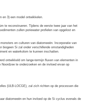
en en 3) een model ontwikkelen.
üm te reconstrueren. Tijdens de eerste twee jaar van het
sedimenten zullen poriewater profielen van opgelost en
e monsters en culturen van diatomeeën. Incorporatie van
an biogeen Si zal onder verschillende omstandigheden
iment en waterkolom te kunnen inschatten.
d ontwikkeld om lange-termijn fluxen van elementen in
 de Noordzee te onderzoeken en de invloed ervan op
elles (ULB-LOCGE), zal zich richten op de processen die
naar diatomeeën en hun invloed op de Si cyclus evenals de