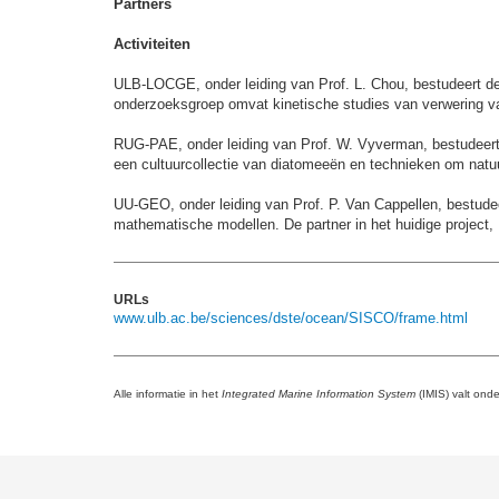
Partners
Activiteiten
ULB-LOCGE, onder leiding van Prof. L. Chou, bestudeert d
onderzoeksgroep omvat kinetische studies van verwering va
RUG-PAE, onder leiding van Prof. W. Vyverman, bestudeert 
een cultuurcollectie van diatomeeën en technieken om natu
UU-GEO, onder leiding van Prof. P. Van Cappellen, bestude
mathematische modellen. De partner in het huidige project,
URLs
www.ulb.ac.be/sciences/dste/ocean/SISCO/frame.html
Alle informatie in het
Integrated Marine Information System
(IMIS) valt ond