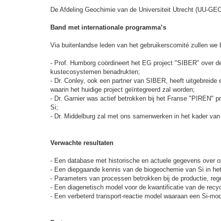
De Afdeling Geochimie van de Universiteit Utrecht (UU-GEO) 
Band met internationale programma’s
Via buitenlandse leden van het gebruikerscomité zullen we b
- Prof. Humborg coördineert het EG project "SIBER" over d
kustecosystemen benadrukten;
- Dr. Conley, ook een partner van SIBER, heeft uitgebreide
waarin het huidige project geïntegreerd zal worden;
- Dr. Garnier was actief betrokken bij het Franse "PIREN"
Si;
- Dr. Middelburg zal met ons samenwerken in het kader van
Verwachte resultaten
- Een database met historische en actuele gegevens over op
- Een diepgaande kennis van de biogeochemie van Si in he
- Parameters van processen betrokken bij de productie, rege
- Een diagenetisch model voor de kwantificatie van de recycl
- Een verbeterd transport-reactie model waaraan een Si-mod