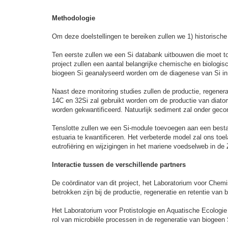
Methodologie
Om deze doelstellingen te bereiken zullen we 1) historisch
Ten eerste zullen we een Si databank uitbouwen die moet toe
project zullen een aantal belangrijke chemische en biologi
biogeen Si geanalyseerd worden om de diagenese van Si in
Naast deze monitoring studies zullen de productie, regener
14C en 32Si zal gebruikt worden om de productie van diato
worden gekwantificeerd. Natuurlijk sediment zal onder gec
Tenslotte zullen we een Si-module toevoegen aan een bes
estuaria te kwantificeren. Het verbeterde model zal ons to
eutrofiëring en wijzigingen in het mariene voedselweb in de
Interactie tussen de verschillende partners
De coördinator van dit project, het Laboratorium voor Che
betrokken zijn bij de productie, regeneratie en retentie va
Het Laboratorium voor Protistologie en Aquatische Ecologie
rol van microbiële processen in de regeneratie van biogeen 