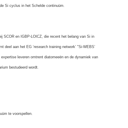
 de Si cyclus in het Schelde continuüm.
bij SCOR en IGBP-LOICZ, die recent het belang van Si in
emt deel aan het EG ‘research training network’ "Si-WEBS’
al expertise leveren omtrent diatomeeën en de dynamiek van
arium bestudeerd wordt.
nuüm te voorspellen.