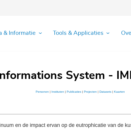
a & Informatie
Tools & Applicaties
Ove
Informations System - IM
Personen
|
Instituten
|
Publicaties
|
Projecten
|
Datasets
|
Kaarten
ntinuum en de impact ervan op de eutrophicatie van de ku