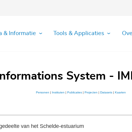
a & Informatie
Tools & Applicaties
Ove
Informations System - IM
Personen
|
Instituten
|
Publicaties
|
Projecten
|
Datasets
|
Kaarten
 gedeelte van het Schelde-estuarium