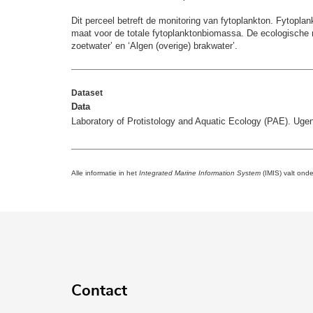
Dit perceel betreft de monitoring van fytoplankton. Fytoplan
maat voor de totale fytoplanktonbiomassa. De ecologische mo
zoetwater’ en ‘Algen (overige) brakwater’.
Dataset
Data
Laboratory of Protistology and Aquatic Ecology (PAE). Ug
Alle informatie in het
Integrated Marine Information System
(IMIS) valt ond
Contact