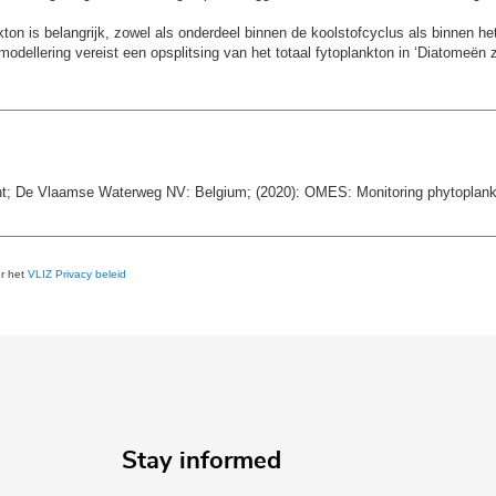
kton is belangrijk, zowel als onderdeel binnen de koolstofcyclus als binnen he
dellering vereist een opsplitsing van het totaal fytoplankton in ‘Diatomeën z
ent; De Vlaamse Waterweg NV: Belgium; (2020): OMES: Monitoring phytoplank
er het
VLIZ Privacy beleid
Stay informed