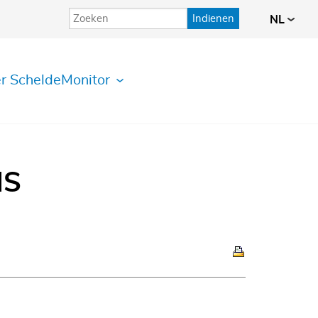
Indienen
NL
r ScheldeMonitor
IS