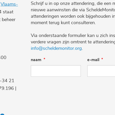
Schrijf u in op onze attendering, die een 
e
Vlaams-
nieuwe aanwinsten die via ScheldeMonito
4 staat
attenderingen worden ook bijgehouden i
t beheer
moment terug kunt consulteren.
Via onderstaande formulier kan u zich ins
verdere vragen zijn omtrent te attenderi
info@scheldemonitor.org
.
400
naam
e-mail
9-34 21
9.196 |