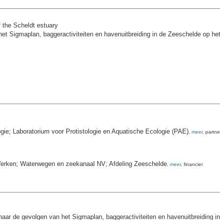
f the Scheldt estuary
et Sigmaplan, baggeractiviteiten en havenuitbreiding in de Zeeschelde op het
gie; Laboratorium voor Protistologie en Aquatische Ecologie (PAE)
,
meer
, partne
Werken; Waterwegen en zeekanaal NV; Afdeling Zeeschelde
,
meer
, financier
aar de gevolgen van het Sigmaplan, baggeractiviteiten en havenuitbreiding in