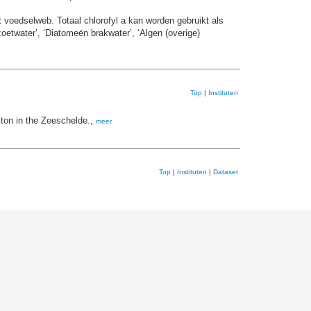
t voedselweb. Totaal chlorofyl a kan worden gebruikt als
oetwater’, ‘Diatomeën brakwater’, ‘Algen (overige)
Top
|
Instituten
ton in the Zeeschelde.,
meer
Top
|
Instituten
|
Dataset