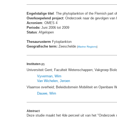
Engelstalige titel
: The phytoplankton of the Flemish part o
Overkoepelend project
: Onderzoek naar de gevolgen van h
Acroniem
: OMES 4
Periode:
Juni 2006 tot 2009
Status
: Afgelopen
Thesaurusterm
Fytoplankton
Geografische term:
Zeeschelde
[
Marine Regions
]
Instituten
(2)
Universiteit Gent; Faculteit Wetenschappen; Vakgroep Biolo
Vyverman, Wim
Van Wichelen, Jeroen
Vlaamse overheid; Beleidsdomein Mobiliteit en Openbare 
Dauwe, Wim
Abstract
Deze studie maakt het 4de perceel uit van het "Onderzoek n