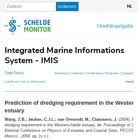
Overslaan
Indienen
NL
en
naar
de
Hoofdnavigatie
inhoud
gaan
Integrated Marine Informations
System - IMIS
Data Policy
Personen
|
Instituten
|
Publicaties
|
Projecten
|
Datasets
|
[ meld een fout in dit record ]
mandje (
Prediction of dredging requirement in the Westers
estuary
Wang, Z.B.; Jeuken, C.J.L.; van Ormondt, M.; Claessens, J.
(2004). Pre
dredging requirement in the Westerschelde estuary,
in
:
Proceedings of 13th
Biennial Conference on Physics of Estuaries and Coastal Seas, PECS'04,
Mexico., 2004.
pp. [s.n.]