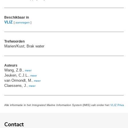
Beschikbaar in
VLIZ
[
aanvragen
]
Trefwoorden
Marien/Kust; Brak water
Auteurs
Wang, Z.B.
,
meer
Jeuken, C.J.L.
,
meer
van Ormondt, M.
,
meer
Claessens, J.
,
meer
Alle informatie in het
Integrated Marine Information System
(IMIS) valt onder het
VLIZ Privacy 
Contact