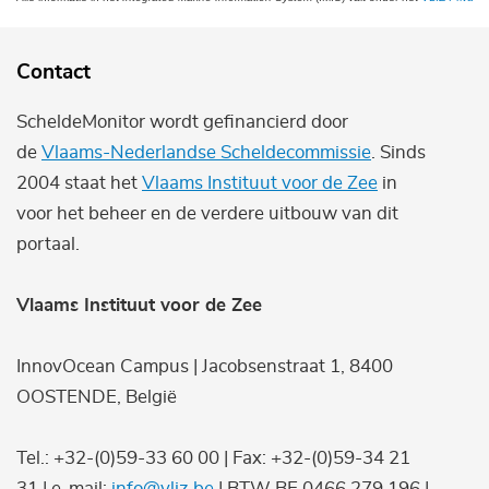
Contact
ScheldeMonitor wordt gefinancierd door
de
Vlaams-Nederlandse Scheldecommissie
. Sinds
2004 staat het
Vlaams Instituut voor de Zee
in
voor het beheer en de verdere uitbouw van dit
portaal.
Vlaams Instituut voor de Zee
InnovOcean Campus | Jacobsenstraat 1, 8400
OOSTENDE, België
Tel.: +32-(0)59-33 60 00 | Fax: +32-(0)59-34 21
31 | e-mail:
info@vliz.be
| BTW BE 0466.279.196 |