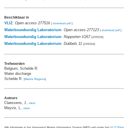
Beschikbaar in
VLIZ
:
Open access 277516
[
download pdf
]
Waterbouwkundig Laboratorium
:
Open access 277123
[
download pdf
]
Waterbouwkundig Laboratorium
:
Rapporten V267
[235526]
Waterbouwkundig Laboratorium
:
Dubbels 11
[239344]
Trefwoorden
Belgium, Schelde R.
Water discharge
Schelde R.
[
Marine Regions
]
Auteurs
Claessens, J.
,
meer
Meyvis, L.
,
meer
Alle informatie in het
Integrated Marine Information System
(IMIS) valt onder het
VLIZ Privacy 