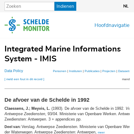
Overslaan
Indienen
NL
en
naar
de
Hoofdnavigatie
inhoud
gaan
Integrated Marine Informations
System - IMIS
Data Policy
Personen
|
Instituten
|
Publicaties
|
Projecten
|
Datasets
|
[ meld een fout in dit record ]
mandje (
De afvoer van de Schelde in 1992
Claessens, J.; Meyvis, L.
(1993). De afvoer van de Schelde in 1992.
Vers
Antwerpse Zeediensten
, 93/04. Ministerie van Openbare Werken. Antwerp
Zeediensten: Antwerpen. 3 + appendices pp.
Verslag. Antwerpse Zeediensten. Ministerie van Openbare Werke
Deel van:
der Waterwegen. Antwerpse Zeediensten: Antwerpen,
meer