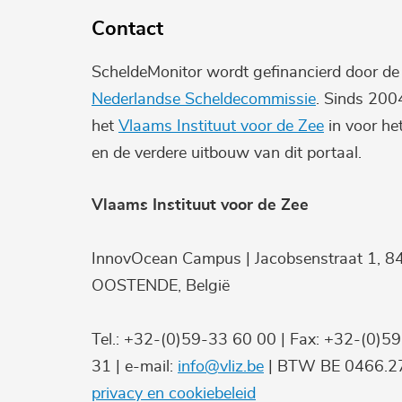
Contact
ScheldeMonitor wordt gefinancierd door d
Nederlandse Scheldecommissie
. Sinds 200
het
Vlaams Instituut voor de Zee
in voor he
en de verdere uitbouw van dit portaal.
Vlaams Instituut voor de Zee
InnovOcean Campus | Jacobsenstraat 1, 8
OOSTENDE, België
Tel.: +32-(0)59-33 60 00 | Fax: +32-(0)5
31 | e-mail:
info@vliz.be
| BTW BE 0466.27
privacy en cookiebeleid