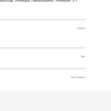
meenschap. Antwerpse Zeehavendienst: Antwerpen. 9 +
Auteur
Top
Top
|
Auteur