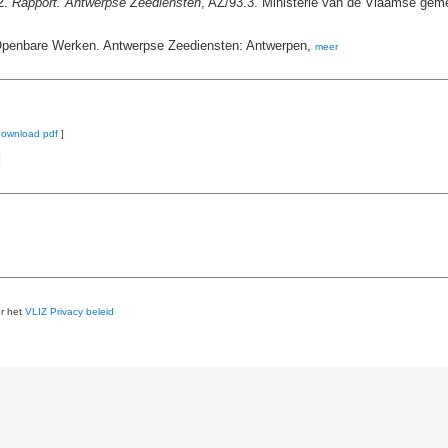
2.
Rapport. Antwerpse Zeediensten
, AZ/93.3. Ministerie van de Vlaamse ge
 Openbare Werken. Antwerpse Zeediensten: Antwerpen,
meer
download pdf
]
]
er het
VLIZ Privacy beleid