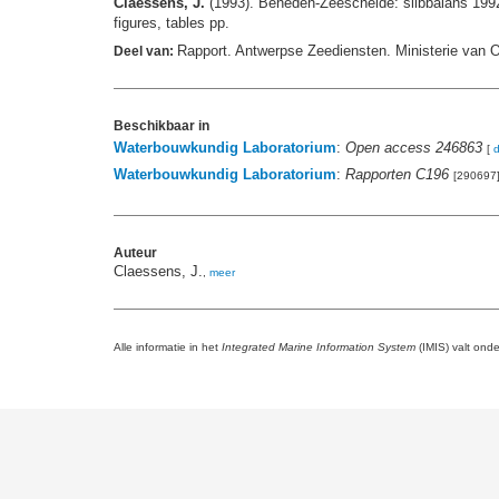
Claessens, J.
(1993). Beneden-Zeeschelde: slibbalans 199
figures, tables pp.
Rapport. Antwerpse Zeediensten. Ministerie van
Deel van:
Beschikbaar in
Waterbouwkundig Laboratorium
:
Open access 246863
[
Waterbouwkundig Laboratorium
:
Rapporten C196
[290697
Auteur
Claessens, J.
,
meer
Alle informatie in het
Integrated Marine Information System
(IMIS) valt ond