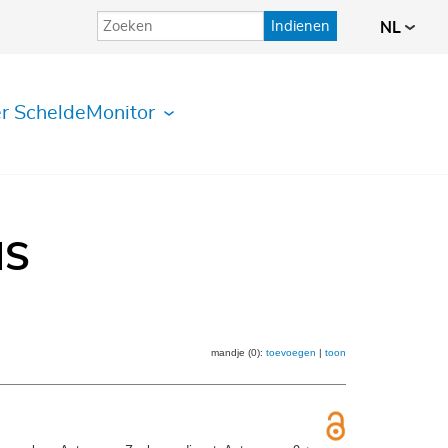
Indienen
NL
r ScheldeMonitor
IS
mandje (0):
toevoegen
|
toon