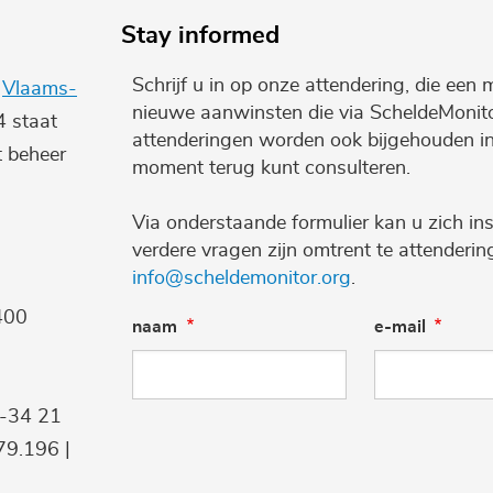
Stay informed
Schrijf u in op onze attendering, die een 
e
Vlaams-
nieuwe aanwinsten die via ScheldeMonito
4 staat
attenderingen worden ook bijgehouden i
t beheer
moment terug kunt consulteren.
Via onderstaande formulier kan u zich ins
verdere vragen zijn omtrent te attenderi
info@scheldemonitor.org
.
400
naam
e-mail
9-34 21
9.196 |