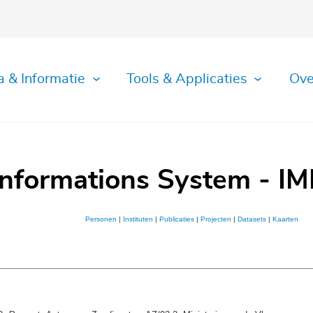
a & Informatie
Tools & Applicaties
Ove
Informations System - IM
Personen
|
Instituten
|
Publicaties
|
Projecten
|
Datasets
|
Kaarten