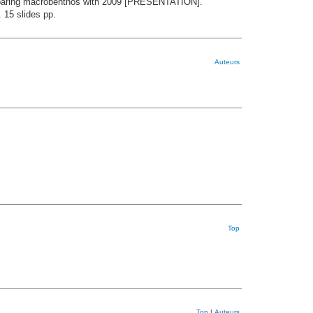
omparing macrobenthos with 2009 [PRESENTATION].
15 slides pp.
Auteurs
Top
Top
|
Auteurs