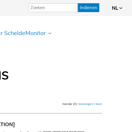
Indienen
NL
r ScheldeMonitor
IS
mandje (0):
toevoegen
|
toon
ATION]