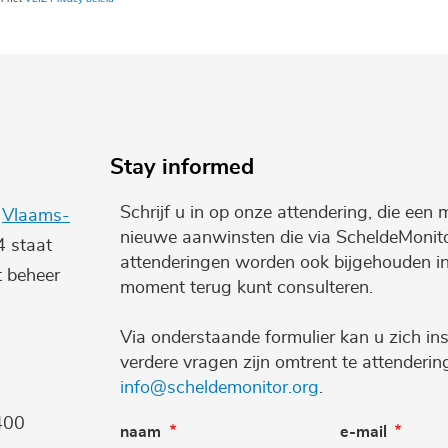
Stay informed
Schrijf u in op onze attendering, die een 
e
Vlaams-
nieuwe aanwinsten die via ScheldeMonito
4 staat
attenderingen worden ook bijgehouden i
t beheer
moment terug kunt consulteren.
Via onderstaande formulier kan u zich ins
verdere vragen zijn omtrent te attenderi
info@scheldemonitor.org
.
400
naam
e-mail