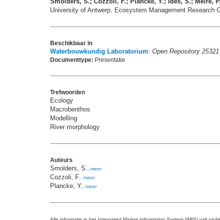
Smolders, S.; Cozzoli, F.; Plancke, Y.; Ides, S.; Meire,
University of Antwerp. Ecosystem Management Research Gr
Beschikbaar in
Waterbouwkundig Laboratorium
:
Open Repository 25321
Documenttype:
Presentatie
Trefwoorden
Ecology
Macrobenthos
Modelling
River morphology
Auteurs
Smolders, S.
,
meer
Cozzoli, F.
,
meer
Plancke, Y.
,
meer
Alle informatie in het
Integrated Marine Information System
(IMIS) valt ond