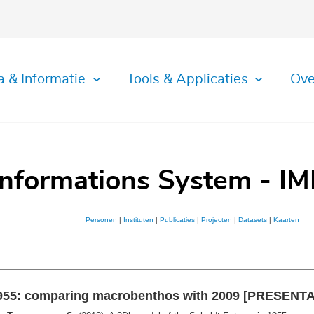
a & Informatie
Tools & Applicaties
Ove
Informations System - IM
Personen
|
Instituten
|
Publicaties
|
Projecten
|
Datasets
|
Kaarten
 1955: comparing macrobenthos with 2009 [PRESENT