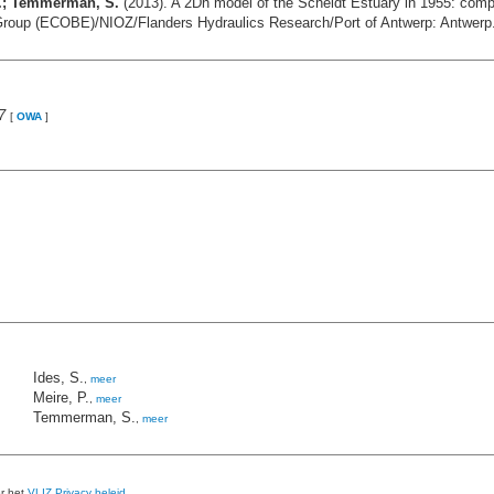
 P.; Temmerman, S.
(2013). A 2Dh model of the Scheldt Estuary in 1955: c
oup (ECOBE)/NIOZ/Flanders Hydraulics Research/Port of Antwerp: Antwerp. 
7
[
OWA
]
Ides, S.
,
meer
Meire, P.
,
meer
Temmerman, S.
,
meer
er het
VLIZ Privacy beleid