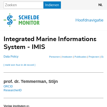
Overslaan
Indienen
NL
en
naar
de
Hoofdnavigatie
inhoud
gaan
Integrated Marine Informations
System - IMIS
Data Policy
Personen
|
Instituten
|
Publicaties
|
Projecten
|
Data
[ meld een fout in dit record ]
prof. dr. Temmerman, Stijn
ORCID
ResearcherID
Vorige instituten
(2)