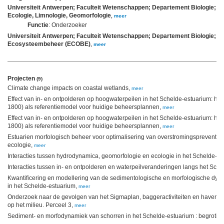
Universiteit Antwerpen; Faculteit Wetenschappen; Departement Biologie; O
Ecologie, Limnologie, Geomorfologie
,
meer
Functie
: Onderzoeker
Universiteit Antwerpen; Faculteit Wetenschappen; Departement Biologie; 
Ecosysteembeheer (ECOBE)
,
meer
Projecten
(9)
Climate change impacts on coastal wetlands,
meer
Effect van in- en ontpolderen op hoogwaterpeilen in het Schelde-estuarium: hist
1800) als referentiemodel voor huidige beheersplannen,
meer
Effect van in- en ontpolderen op hoogwaterpeilen in het Schelde-estuarium: hist
1800) als referentiemodel voor huidige beheersplannen,
meer
Estuarien morfologisch beheer voor optimalisering van overstromingspreventie,
ecologie,
meer
Interacties tussen hydrodynamica, geomorfologie en ecologie in het Schelde-e
Interacties tussen in- en ontpolderen en waterpeilveranderingen langs het Sch
Kwantificering en modellering van de sedimentologische en morfologische dy
in het Schelde-estuarium,
meer
Onderzoek naar de gevolgen van het Sigmaplan, baggeractiviteiten en havenui
op het milieu. Perceel 3,
meer
Sediment- en morfodynamiek van schorren in het Schelde-estuarium : begroting