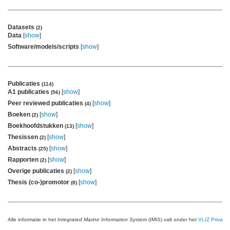
Datasets
(2)
Data
[
show
]
Software/models/scripts
[
show
]
Publicaties
(114)
A1 publicaties
[
show
]
(56)
Peer reviewed publicaties
[
show
]
(4)
Boeken
[
show
]
(2)
Boekhoofdstukken
[
show
]
(13)
Thesissen
[
show
]
(2)
Abstracts
[
show
]
(25)
Rapporten
[
show
]
(2)
Overige publicaties
[
show
]
(2)
Thesis (co-)promotor
[
show
]
(8)
Alle informatie in het
Integrated Marine Information System
(IMIS) valt onder het
VLIZ Privacy 