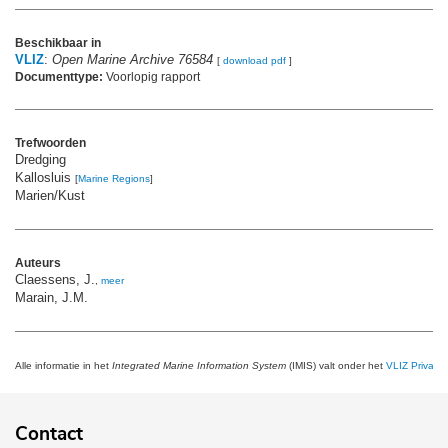
Beschikbaar in
VLIZ
:
Open Marine Archive 76584
[
download pdf
]
Documenttype:
Voorlopig rapport
Trefwoorden
Dredging
Kallosluis
[
Marine Regions
]
Marien/Kust
Auteurs
Claessens, J.
,
meer
Marain, J.M.
Alle informatie in het
Integrated Marine Information System
(IMIS) valt onder het
VLIZ Privacy 
Contact