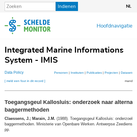
Overslaan
Indienen
NL
en
naar
de
Hoofdnavigatie
inhoud
gaan
Integrated Marine Informations
System - IMIS
Data Policy
Personen
|
Instituten
|
Publicaties
|
Projecten
|
Datasets
|
[ meld een fout in dit record ]
mandje (
Toegangsgeul Kallosluis: onderzoek naar alternat
baggermethoden
Claessens, J.; Marain, J.M.
(1988). Toegangsgeul Kallosluis: onderzoek na
baggermethoden. Ministerie van Openbare Werken. Antwerpse Zeediensten
pp.