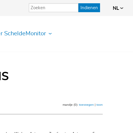
Indienen
NL
r ScheldeMonitor
IS
mandje (0):
toevoegen
|
toon