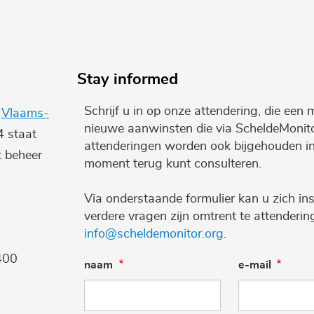
Stay informed
Schrijf u in op onze attendering, die een 
e
Vlaams-
nieuwe aanwinsten die via ScheldeMonito
4 staat
attenderingen worden ook bijgehouden i
t beheer
moment terug kunt consulteren.
Via onderstaande formulier kan u zich ins
verdere vragen zijn omtrent te attenderi
info@scheldemonitor.org
.
400
naam
e-mail