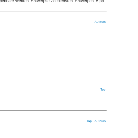
 Openbare Werken. Antwerpse Zeediensten: Antwerpen. 5 pp.
Auteurs
Top
Top
|
Auteurs