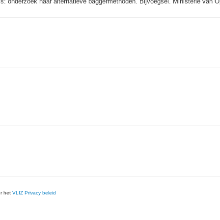
is: onderzoek naar alternatieve baggermethoden. Bijvoegsel. Ministerie van
er het
VLIZ Privacy beleid