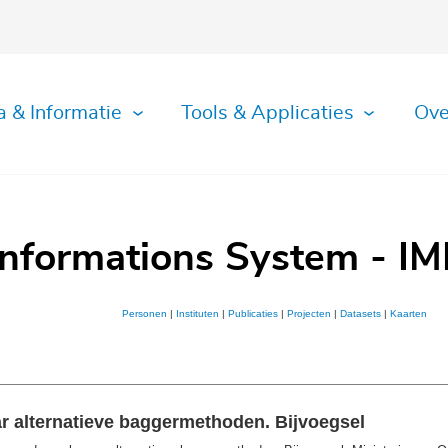
a & Informatie
Tools & Applicaties
Ove
Informations System - IM
Personen
|
Instituten
|
Publicaties
|
Projecten
|
Datasets
|
Kaarten
r alternatieve baggermethoden. Bijvoegsel