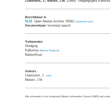
Claessens, J.; Marain, J.M.
(1989). Toegangsgeul Kalloslu
Beschikbaar in
VLIZ
:
Open Marine Archive 76592
[
download pdf
]
Documenttype:
Voorlopig rapport
Trefwoorden
Dredging
Kallosluis
[
Marine Regions
]
Marien/Kust
Auteurs
Claessens, J.
,
meer
Marain, J.M.
Alle informatie in het
Integrated Marine Information System
(IMIS) valt ond