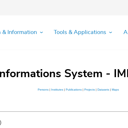
 & Information
Tools & Applications
A
Informations System - IM
Persons
|
Institutes
|
Publications
|
Projects
|
Datasets
|
Maps
)