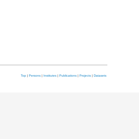
Top
|
Persons
|
Institutes
|
Publications
|
Projects
|
Datasets