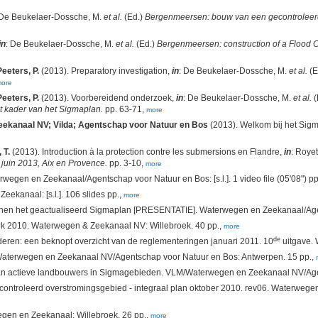
 De Beukelaer-Dossche, M.
et al.
(Ed.)
Bergenmeersen: bouw van een gecontroleerd
in
: De Beukelaer-Dossche, M.
et al.
(Ed.)
Bergenmeersen: construction of a Flood C
eeters, P.
(2013). Preparatory investigation,
in
: De Beukelaer-Dossche, M.
et al.
(E
ore
eeters, P.
(2013). Voorbereidend onderzoek,
in
: De Beukelaer-Dossche, M.
et al.
(
t kader van het Sigmaplan.
pp. 63-71,
more
ekanaal NV; Vilda; Agentschap voor Natuur en Bos
(2013). Welkom bij het Si
 T.
(2013). Introduction à la protection contre les submersions en Flandre,
in
: Royet
juin 2013, Aix en Provence.
pp. 3-10,
more
gen en Zeekanaal/Agentschap voor Natuur en Bos: [s.l.]. 1 video file (05'08") pp
kanaal: [s.l.]. 106 slides pp.,
more
binnen het geactualiseerd Sigmaplan [PRESENTATIE]. Waterwegen en Zeekanaal/Agen
k 2010. Waterwegen & Zeekanaal NV: Willebroek. 40 pp.,
more
de
eren: een beknopt overzicht van de reglementeringen januari 2011. 10
uitgave. 
Waterwegen en Zeekanaal NV/Agentschap voor Natuur en Bos: Antwerpen. 15 pp.,
van actieve landbouwers in Sigmagebieden. VLM/Waterwegen en Zeekanaal NV/Agen
gecontroleerd overstromingsgebied - integraal plan oktober 2010. rev06. Waterwege
en en Zeekanaal: Willebroek. 26 pp.,
more