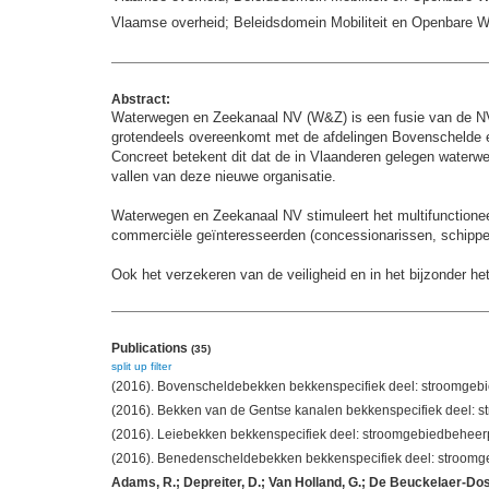
Vlaamse overheid; Beleidsdomein Mobiliteit en Openbare
Abstract:
Waterwegen en Zeekanaal NV (W&Z) is een fusie van de N
grotendeels overeenkomt met de afdelingen Bovenschelde e
Concreet betekent dit dat de in Vlaanderen gelegen water
vallen van deze nieuwe organisatie.
Waterwegen en Zeekanaal NV stimuleert het multifunctionee
commerciële geïnteresseerden (concessionarissen, schipper
Ook het verzekeren van de veiligheid en in het bijzonder he
Publications
(35)
split up
filter
(2016). Bovenscheldebekken bekkenspecifiek deel: stroomgeb
(2016). Bekken van de Gentse kanalen bekkenspecifiek deel:
(2016). Leiebekken bekkenspecifiek deel: stroomgebiedbehee
(2016). Benedenscheldebekken bekkenspecifiek deel: stroomg
Adams, R.; Depreiter, D.; Van Holland, G.; De Beuckelaer-D