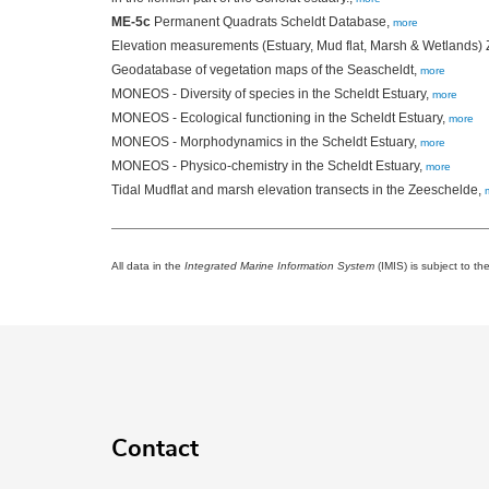
ME-5c
Permanent Quadrats Scheldt Database,
more
Elevation measurements (Estuary, Mud flat, Marsh & Wetlands)
Geodatabase of vegetation maps of the Seascheldt,
more
MONEOS - Diversity of species in the Scheldt Estuary,
more
MONEOS - Ecological functioning in the Scheldt Estuary,
more
MONEOS - Morphodynamics in the Scheldt Estuary,
more
MONEOS - Physico-chemistry in the Scheldt Estuary,
more
Tidal Mudflat and marsh elevation transects in the Zeeschelde,
All data in the
Integrated Marine Information System
(IMIS) is subject to th
Contact