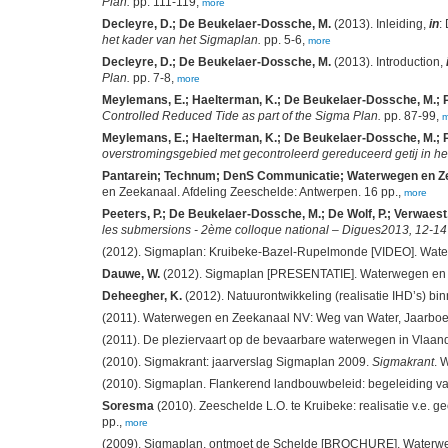
Plan.
pp. 111-119,
more
Decleyre, D.; De Beukelaer-Dossche, M.
(2013). Inleiding,
in
:
het kader van het Sigmaplan.
pp. 5-6,
more
Decleyre, D.; De Beukelaer-Dossche, M.
(2013). Introduction,
Plan.
pp. 7-8,
more
Meylemans, E.; Haelterman, K.; De Beukelaer-Dossche, M.; P
Controlled Reduced Tide as part of the Sigma Plan.
pp. 87-99,
m
Meylemans, E.; Haelterman, K.; De Beukelaer-Dossche, M.; P
overstromingsgebied met gecontroleerd gereduceerd getij in he
Pantarein; Technum; DenS Communicatie; Waterwegen en Ze
en Zeekanaal. Afdeling Zeeschelde: Antwerpen. 16 pp.,
more
Peeters, P.; De Beukelaer-Dossche, M.; De Wolf, P.; Verwaest,
les submersions - 2ème colloque national – Digues2013, 12-14 
(2012). Sigmaplan: Kruibeke-Bazel-Rupelmonde [VIDEO]. Waterwe
Dauwe, W.
(2012). Sigmaplan [PRESENTATIE]. Waterwegen en Zee
Deheegher, K.
(2012). Natuurontwikkeling (realisatie IHD’s) 
(2011). Waterwegen en Zeekanaal NV: Weg van Water, Jaarboe
(2011). De pleziervaart op de bevaarbare waterwegen in Vlaand
(2010). Sigmakrant: jaarverslag Sigmaplan 2009.
Sigmakrant
. 
(2010). Sigmaplan. Flankerend landbouwbeleid: begeleiding 
Soresma
(2010). Zeeschelde L.O. te Kruibeke: realisatie v.e. 
pp.,
more
(2009). Sigmaplan, ontmoet de Schelde [BROCHURE]. Waterweg