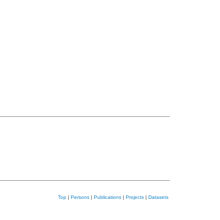
Top
|
Persons
|
Publications
|
Projects
|
Datasets