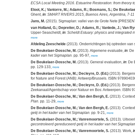
ECSA Local Meeting 2016. Estuarine Restoration: from theory to 
Eloot, K.; Vantorre, M.; Adams, R.; Bosmans, S.; De Beukela
Ghent,
in
:
SMART RIVERS 2015, Buenos Aires, Argentina, 7-11 
Jans, M.
(2015). Sigmaplan: vallei van de Grote Nete [PRESENT
van Holland, G.; Depreiter, D.; Adams, R.; Vanlede, J.; Van 
Upper-Seascheldt,
in
:
Scheldt Estuary: physics and integrate
more
Afdeling Zeeschelde
(2013). Onderrichtingen bij optreden van
De Beukelaer-Dossche, M.
(2013). Algemene evaluatie,
in
: De
kader van het Sigmaplan.
pp. 95-97,
more
De Beukelaer-Dossche, M.
(2013). General evaluation,
in
: De
pp. 129-133,
more
De Beukelaer-Dossche, M.; Decleyre, D. (Ed.)
(2013). Bergenm
for Nature and Forest (ANB): Antwerp/Brussels. ISBN 97890403
De Beukelaer-Dossche, M.; Decleyre, D. (Ed.)
(2013). Bergenm
Zeekanaal/Agentschap voor Natuur en Bos: Antwerpen. ISBN 
De Beukelaer-Dossche, M.; Van den Bergh, E.
(2013). Contex
Plan.
pp. 11-29,
more
De Beukelaer-Dossche, M.; Van den Bergh, E.
(2013). Contex
getij in het kader van het Sigmaplan.
pp. 9-21,
more
De Beukelaer-Dossche, M.; Vanremoortele, S.
(2013). Uitvoe
gecontroleerd gereduceerd getij in het kader van het Sigmaplan
De Beukelaer-Dossche, M.; Vanremoortele, S.
(2013). Work,
i