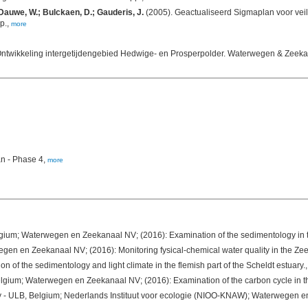
 Dauwe, W.; Bulckaen, D.; Gauderis, J.
(2005). Geactualiseerd Sigmaplan voor veil
p.,
more
; Ontwikkeling intergetijdengebied Hedwige- en Prosperpolder. Waterwegen & Zeek
an - Phase 4,
more
ium; Waterwegen en Zeekanaal NV; (2016): Examination of the sedimentology in the
 en Zeekanaal NV; (2016): Monitoring fysical-chemical water quality in the Ze
 the sedimentology and light climate in the flemish part of the Scheldt estuary.
lgium; Waterwegen en Zeekanaal NV; (2016): Examination of the carbon cycle in the 
- ULB, Belgium; Nederlands Instituut voor ecologie (NIOO-KNAW); Waterwegen en 