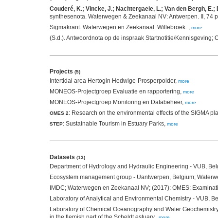
Couderé, K.; Vincke, J.; Nachtergaele, L.; Van den Bergh, E.;
synthesenota. Waterwegen & Zeekanaal NV: Antwerpen. II, 74 p
Sigmakrant. Waterwegen en Zeekanaal: Willebroek. ,
more
(S.d.). Antwoordnota op de inspraak Startnotitie/Kennisgeving
Projects
(5)
Intertidal area Hertogin Hedwige-Prosperpolder,
more
MONEOS-Projectgroep Evaluatie en rapportering,
more
MONEOS-Projectgroep Monitoring en Databeheer,
more
: Research on the environmental effects of the SIGMA pl
OMES 2
: Sustainable Tourism in Estuary Parks,
STEP
more
Datasets
(13)
Department of Hydrology and Hydraulic Engineering - VUB, Belg
Ecosystem management group - Uantwerpen, Belgium; Waterwegen
IMDC; Waterwegen en Zeekanaal NV; (2017): OMES: Examination of
Laboratory of Analytical and Environmental Chemistry - VUB, Be
Laboratory of Chemical Oceanography and Water Geochemistry 
in the flemish part of the Scheldt estuary.,
more