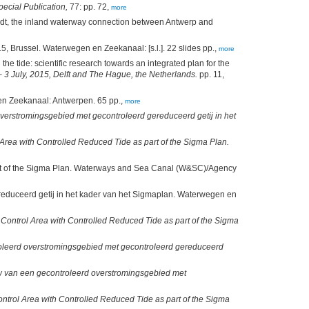
ecial Publication,
77: pp. 72,
more
ldt, the inland waterway connection between Antwerp and
 Brussel. Waterwegen en Zeekanaal: [s.l.]. 22 slides pp.,
more
the tide: scientific research towards an integrated plan for the
 July, 2015, Delft and The Hague, the Netherlands.
pp. 11,
 en Zeekanaal: Antwerpen. 65 pp.,
more
erstromingsgebied met gecontroleerd gereduceerd getij in het
Area with Controlled Reduced Tide as part of the Sigma Plan.
art of the Sigma Plan. Waterways and Sea Canal (W&SC)/Agency
duceerd getij in het kader van het Sigmaplan. Waterwegen en
Control Area with Controlled Reduced Tide as part of the Sigma
leerd overstromingsgebied met gecontroleerd gereduceerd
van een gecontroleerd overstromingsgebied met
ntrol Area with Controlled Reduced Tide as part of the Sigma