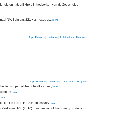
igheid en natuurlijkheid in het bekken van de Zeeschelde:
anaal NV: Belgium. 221 + annexes pp.,
more
Top
|
Persons
|
Institutes
|
Publications
|
Datasets
Top
|
Persons
|
Institutes
|
Publications
|
Projects
 flemish part of the Scheldt estuary.,
more
eschelde.,
more
,
more
flemish part of the Scheldt estuary.,
more
Zeekanaal NV; (2016): Examination of the primary production