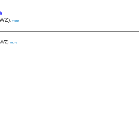
th
AWZ)
,
more
(AWZ)
,
more