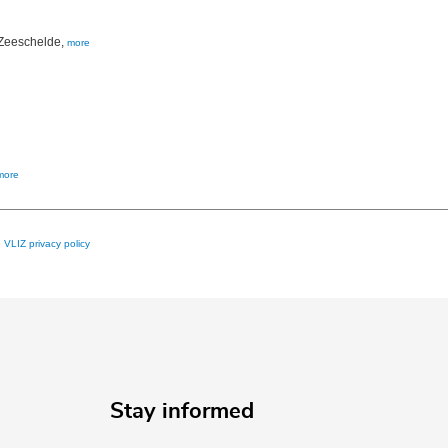
 Zeeschelde,
more
more
e
VLIZ privacy policy
Stay informed