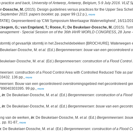
practice and back, University of Antwerp, Antwerp, Belgium, 5-9 July 2016. VLIZ Sp
er-Dossche, M.
(2015). Design guidelines versus practices for the Upper Sea Sche
September 2015: papers booklet.
pp. paper 99 (12 p.),
more
ATIE]. Gepresenteerd op 'CIW Symposium Meerlaagse Waterveiligheid', 16/11/2015,
Ryckegem, G.; van Engeland, T.; Roose, F.; De Beukelaer-Dossche, M.
(2015). Turn 
d management - Special Session on of the 36th IAHR WORLD CONGRESS, 28 June – 3
 stormtij of gevaarlijk stormtij in het Zeescheldebekken [BROCHURE]. Waterwegen
 Beukelaer-Dossche, M.
et al.
(Ed.)
Bergenmeersen: bouw van een gecontroleerd ov
 Beukelaer-Dossche, M.
et al.
(Ed.)
Bergenmeersen: construction of a Flood Control 
eersen: construction of a Flood Control Area with Controlled Reduced Tide as p
03432. 136 pp.,
more
eersen: Bouw van een gecontroleerd overstromingsgebied met gecontroleerd gere
9789040303395. 99 pp.,
more
t,
in
: De Beukelaer-Dossche, M.
et al.
(Ed.)
Bergenmeersen: construction of a Flood 
t,
in
: De Beukelaer-Dossche, M.
et al.
(Ed.)
Bergenmeersen: bouw van een gecontro
ring van de werken,
in
: De Beukelaer-Dossche, M.
et al.
(Ed.)
Bergenmeersen: bouw 
.
pp. 81-87,
more
n
: De Beukelaer-Dossche, M.
et al.
(Ed.)
Bergenmeersen: construction of a Flood Co