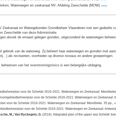
 Werken; Waterwegen en zeekanaal NV; Afdeling Zeeschelde (MOW)
,
more
V Zeekanaal en Watergebonden Grondbeheer Vlaanderen met een gedeelte va
n Zeeschelde van deze Administratie.
wegen alsook de ernaast gelegen gronden, uitgezonderd de waterwegen behee
l gebruik van de waterweg. Zij beheert haar waterwegen en gronden met aan
ij…) als recreanten, overheden op diverse niveaus en andere groeperingen.
t beheersen van het overstromingsrisico is een belangrijke uitdaging.
iedbeheerplan voor de Schelde 2016-2021. Waterwegen en Zeekanaal: Merelbeke.
 stroomgebiedbeheerplan voor de Schelde 2016-2021. Waterwegen en Zeekanaal: M
rplan voor de Schelde 2016-2021. Waterwegen en Zeekanaal: Merelbeke. 35 pp.,
m
ebiedbeheerplan voor de Schelde 2016-2021. Waterwegen en Zeekanaal: Antwerp
ossche, M.; Van Ryckegem, G.
(2016). Integrated plan of the upper sea Scheldt: tow