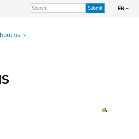
Submit
EN
bout us
IS