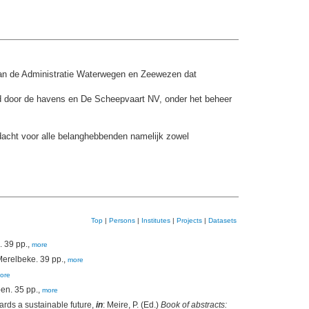
n de Administratie Waterwegen en Zeewezen dat
rd door de havens en De Scheepvaart NV, onder het beheer
dacht voor alle belanghebbenden namelijk zowel
Top
|
Persons
|
Institutes
|
Projects
|
Datasets
 39 pp.,
more
erelbeke. 39 pp.,
more
ore
en. 35 pp.,
more
ards a sustainable future,
in
: Meire, P. (Ed.)
Book of abstracts: