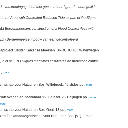
 overstromingsgebied met gecontroleerd gereduceerd getij in
ontrol Area with Controlled Reduced Tide as part of the Sigma
d.)
Bergenmeersen: construction of a Flood Control Area with
Ed.)
Bergenmeersen: bouw van een gecontroleerd
gmaproject Cluster Kalkense Meersen [BROCHURE]. Waterwegen
, P.
et al.
(Ed.)
Digues maritimes et fluviales de protection contre
.,
more
tschap voor Natuur en Bos: Willebroek. 40 slides pp.,
more
Waterwegen en Zeekanaal NV: Brussel. 26 + bijlagen pp.,
more
more
tschap voor Natuur en Bos: Gent. 13 pp.,
more
n en Zeekanaal/Agentschap voor Natuur en Bos: [s.l.]. 1 map