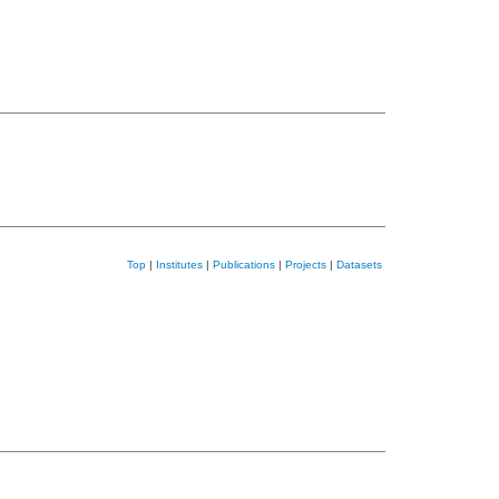
Top
|
Institutes
|
Publications
|
Projects
|
Datasets