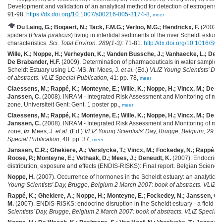
Development and validation of an analytical method for detection of estrogens i
91-98.
https://dx.doi.org/10.1007/s00216-005-3174-8
,
meer
Du Laing, G.; Bogaert, N.; Tack, F.M.G.; Verloo, M.G.; Hendrickx, F.
(2002). 
spiders (
Pirata piraticus
) living in intertidal sediments of the river Scheldt estua
characteristics.
Sci. Total Environ. 289(1-3)
: 71-81.
http://dx.doi.org/10.1016/S
Wille, K.; Noppe, H.; Verheyden, K.; Vanden Bussche, J.; Vanhaecke, L.; De Wu
De Brabander, H.F.
(2009). Determination of pharmaceuticals in water samples 
Scheldt Estuary using LC-MS,
in
: Mees, J.
et al.
(Ed.)
VLIZ Young Scientists' Da
of abstracts. VLIZ Special Publication,
41: pp. 78,
meer
Claessens, M.; Rappé, K.; Monteyne, E.; Wille, K.; Noppe, H.; Vincx, M.; De Br
Janssen, C.
(2008). INRAM - Integrated Risk Assessment and Monitoring of micro
zone. Universiteit Gent: Gent. 1 poster pp.,
meer
Claessens, M.; Rappé, K.; Monteyne, E.; Wille, K.; Noppe, H.; Vincx, M.; De Br
Janssen, C.
(2008). INRAM - Integrated Risk Assessment and Monitoring of micro
zone,
in
: Mees, J.
et al.
(Ed.)
VLIZ Young Scientists' Day, Brugge, Belgium, 29 Fe
Special Publication,
40: pp. 37,
meer
Janssen, C.R.; Ghekiere, A.; Verslycke, T.; Vincx, M.; Fockedey, N.; Rappé, K
Roose, P.; Monteyne, E.; Vethaak, D.; Mees, J.; Deneudt, K.
(2007). Endocrine 
distribution, exposure and effects (ENDIS-RISKS): Final report. Belgian Science 
Noppe, H.
(2007). Occurrence of hormones in the Scheldt estuary: an analytical
Young Scientists' Day, Brugge, Belgium 2 March 2007: book of abstracts. VLIZ Sp
Rappé, K.; Ghekiere, A.; Noppe, H.; Monteyne, E.; Fockedey, N.; Janssen, C.;
M.
(2007). ENDIS-RISKS: endocrine disruption in the Scheldt estuary - a field st
Scientists' Day, Brugge, Belgium 2 March 2007: book of abstracts. VLIZ Special 