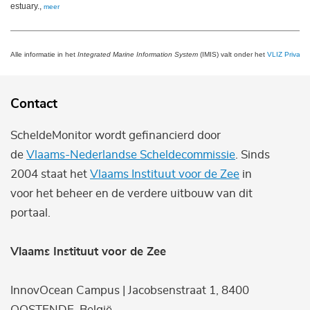
estuary.,
meer
Alle informatie in het
Integrated Marine Information System
(IMIS) valt onder het
VLIZ Privacy 
Contact
ScheldeMonitor wordt gefinancierd door
de
Vlaams-Nederlandse Scheldecommissie
. Sinds
2004 staat het
Vlaams Instituut voor de Zee
in
voor het beheer en de verdere uitbouw van dit
portaal.
Vlaams Instituut voor de Zee
InnovOcean Campus | Jacobsenstraat 1, 8400
OOSTENDE, België