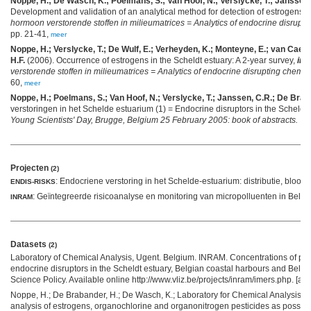
Noppe, H.; De Wasch, K.; Poelmans, S.; Van Hoof, N.; Verslycke, T.; Janssen,
Development and validation of an analytical method for detection of estrogens i
hormoon verstorende stoffen in milieumatrices = Analytics of endocrine disrupti
pp. 21-41,
meer
Noppe, H.; Verslycke, T.; De Wulf, E.; Verheyden, K.; Monteyne, E.; van Caete
H.F.
(2006). Occurrence of estrogens in the Scheldt estuary: A 2-year survey,
in
:
verstorende stoffen in milieumatrices = Analytics of endocrine disrupting chemic
60,
meer
Noppe, H.; Poelmans, S.; Van Hoof, N.; Verslycke, T.; Janssen, C.R.; De Brab
verstoringen in het Schelde estuarium (1) = Endocrine disruptors in the Scheldt 
Young Scientists' Day, Brugge, Belgium 25 February 2005: book of abstracts. VLI
Projecten
(2)
: Endocriene verstoring in het Schelde-estuarium: distributie, blootst
ENDIS-RISKS
: Geïntegreerde risicoanalyse en monitoring van micropolluenten in Belg
INRAM
Datasets
(2)
Laboratory of Chemical Analysis, Ugent. Belgium. INRAM. Concentrations of pha
endocrine disruptors in the Scheldt estuary, Belgian coastal harbours and Belgi
Science Policy. Available online http://www.vliz.be/projects/inram/imers.php. [ac
Noppe, H.; De Brabander, H.; De Wasch, K.; Laboratory for Chemical Analysis -
analysis of estrogens, organochlorine and organonitrogen pesticides as possibl