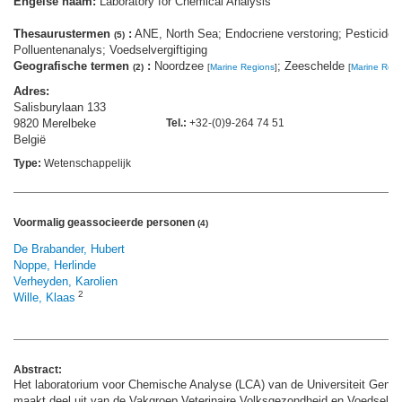
Engelse naam:
Laboratory for Chemical Analysis
Thesaurustermen
:
ANE, North Sea; Endocriene verstoring; Pesticiden
(5)
Polluentenanalys; Voedselvergiftiging
Geografische termen
:
Noordzee
; Zeeschelde
(2)
[
Marine Regions
]
[
Marine Regi
Adres:
Salisburylaan 133
9820 Merelbeke
Tel.:
+32-(0)9-264 74 51
België
Type:
Wetenschappelijk
Voormalig geassocieerde personen
(4)
De Brabander, Hubert
Noppe, Herlinde
Verheyden, Karolien
2
Wille, Klaas
Abstract:
Het laboratorium voor Chemische Analyse (LCA) van de Universiteit Gent w
maakt deel uit van de Vakgroep Veterinaire Volksgezondheid en Voedselveili