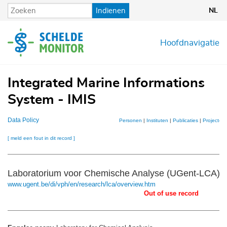
Overslaan
Indienen
NL
en
naar
de
Hoofdnavigatie
inhoud
gaan
Integrated Marine Informations
System - IMIS
Data Policy
Personen
|
Instituten
|
Publicaties
|
Projecten
[ meld een fout in dit record ]
Laboratorium voor Chemische Analyse (UGent-LCA)
www.ugent.be/di/vph/en/research/lca/overview.htm
Out of use record