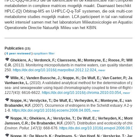
HPLC-QqQ-MS/MS die de identificatie en de kwantificatie van componente
metabolieten in complexe matrices mogelijk maakt. Daarnaast beschikt LC
HPLC-(Q) Orbitrap-MS en U-HPLC-Q-q-ToF systemen, die ook multi-compo
metabolome studies mogelijk maken. LCA participeert in tal van nationale e
werkt intensief samen met het laboratorium Milieutoxicologie en Aquatisch
Operationele Directie Natuurlijk Milieu van het KBIN.
Publicaties
(15)
(
6 peer reviewed
)
opsplitsen
filter
Ghekiere, A.; Verdonck, F.; Claessens, M.; Monteyne, E.; Roose, P.; Wille, 
C.R.
(2013). Monitoring micropollutants in marine waters, can quality standard
250.
https://dx.doi.org/10.1016/j.marpolbul.2012.12.024
,
meer
Wille, K.; Vanden Bussche, J.; Noppe, H.; De Wulf, E.; Van Caeter, P.; Jan
Vanhaecke, L.
(2010). A validated analytical method for the determination of pe
sea- and sewagewater using liquid chromatography coupled to time-of-flight ma
1217(43)
: 6616-6622.
https://dx.doi.org/10.1016/j.chroma.2010.03.054
,
meer
Noppe, H.; Verslycke, T.; De Wulf, E.; Verheyden, K.; Monteyne, E.; van Ca
Brabander, H.F.
(2007). Occurrence of estrogens in the Scheldt estuary: A 2-yea
1-8.
https://dx.doi.org/10.1016/j.ecoenv.2006.04.005
,
meer
Noppe, H.; Ghekiere, A.; Verslycke, T.; De Wulf, E.; Verheyden, K.; Monteyne
Janssen, C.R.; De Brabander, H.F.
(2007). Distribution and ecotoxicity of chloro
Environ. Pollut. 147(3)
: 668-676.
https://dx.doi.org/10.1016/j.envpol.2006.09.01
Noppe, H.; De Wasch, K.; Poelmans, S.; Van Hoof, N.; Verslycke, T.; Jans