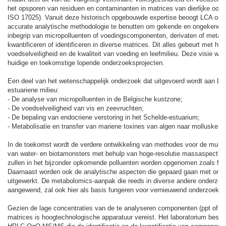
het opsporen van residuen en contaminanten in matrices van dierlijke oo
ISO 17025). Vanuit deze historisch opgebouwde expertise beoogt LCA om 
accurate analytische methodologie te benutten om gekende en ongekende
inbegrip van micropolluenten of voedingscomponenten, derivaten of metabol
kwantificeren of identificeren in diverse matrices. Dit alles gebeurt met h
voedselveiligheid en de kwaliteit van voeding en leefmilieu. Deze visie wo
huidige en toekomstige lopende onderzoeksprojecten.
Een deel van het wetenschappelijk onderzoek dat uitgevoerd wordt aan LCA
estuariene milieu:
- De analyse van micropolluenten in de Belgische kustzone;
- De voedselveiligheid van vis en zeevruchten;
- De bepaling van endocriene verstoring in het Schelde-estuarium;
- Metabolisatie en transfer van mariene toxines van algen naar mollusken e
In de toekomst wordt de verdere ontwikkeling van methodes voor de multi-
van water- en biotamonsters met behulp van hoge-resolutie massaspectrome
zullen in het bijzonder opkomende polluenten worden opgenomen zoals farm
Daarnaast worden ook de analytische aspecten die gepaard gaan met onde
uitgewerkt. De metabolomics-aanpak die reeds in diverse andere onderzoe
aangewend, zal ook hier als basis fungeren voor vernieuwend onderzoek.
Gezien de lage concentraties van de te analyseren componenten (ppt of pp
matrices is hoogtechnologische apparatuur vereist. Het laboratorium besch