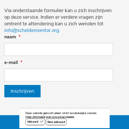
Via onderstaande formulier kan u zich inschrijven
op deze service. Indien er verdere vragen zijn
omtrent te attendering kan u zich wenden tot
info@scheldemonitor.org
.
naam
e-mail
Inschrijven
Deze website gebruikt alleen strikt noodzakelijke cookies.
Meer informatie over ons privacybeleid.
Niet akkoord
Akkoord
©2026 Scheldemonitor