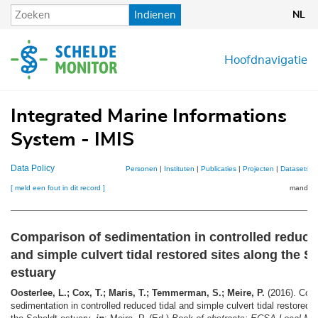
Overslaan
Indienen
NL
en
naar
de
Hoofdnavigatie
inhoud
gaan
Integrated Marine Informations
System - IMIS
Data Policy
Personen
|
Instituten
|
Publicaties
|
Projecten
|
Datasets
|
[ meld een fout in dit record ]
mandje (
Comparison of sedimentation in controlled reduced
and simple culvert tidal restored sites along the S
estuary
Oosterlee, L.; Cox, T.; Maris, T.; Temmerman, S.; Meire, P.
(2016). Com
sedimentation in controlled reduced tidal and simple culvert tidal restored s