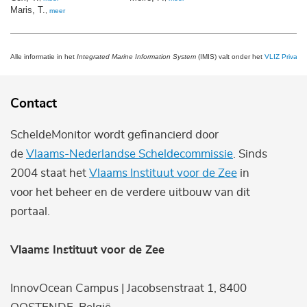
Maris, T.
,
meer
Alle informatie in het
Integrated Marine Information System
(IMIS) valt onder het
VLIZ Privacy 
Contact
ScheldeMonitor wordt gefinancierd door
de
Vlaams-Nederlandse Scheldecommissie
. Sinds
2004 staat het
Vlaams Instituut voor de Zee
in
voor het beheer en de verdere uitbouw van dit
portaal.
Vlaams Instituut voor de Zee
InnovOcean Campus | Jacobsenstraat 1, 8400