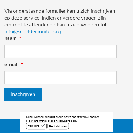
Via onderstaande formulier kan u zich inschrijven
op deze service. Indien er verdere vragen zijn
omtrent te attendering kan u zich wenden tot
info@scheldemonitor.org
.
naam
e-mail
Inschrijven
Deze website gebruikt alleen strikt noodzakelijke cookies.
Meer informatie over ons privacybeleid.
Niet akkoord
Akkoord
©2026 Scheldemonitor