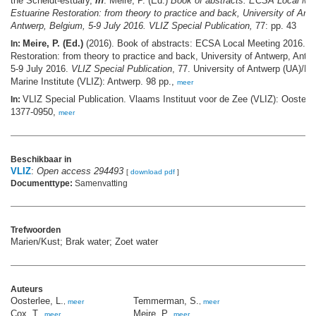
the Scheldt-estuary,
in
: Meire, P. (Ed.)
Book of abstracts: ECSA Local Mee
Estuarine Restoration: from theory to practice and back, University of Ant
Antwerp, Belgium, 5-9 July 2016. VLIZ Special Publication,
77: pp. 43
Meire, P. (Ed.)
(2016). Book of abstracts: ECSA Local Meeting 2016. E
In:
Restoration: from theory to practice and back, University of Antwerp, Antw
5-9 July 2016.
VLIZ Special Publication
, 77. University of Antwerp (UA)/Fl
Marine Institute (VLIZ): Antwerp. 98 pp.,
meer
VLIZ Special Publication. Vlaams Instituut voor de Zee (VLIZ): Oosten
In:
1377-0950,
meer
Beschikbaar in
VLIZ
:
Open access 294493
[
download pdf
]
Documenttype:
Samenvatting
Trefwoorden
Marien/Kust; Brak water; Zoet water
Auteurs
Oosterlee, L.
Temmerman, S.
,
meer
,
meer
Cox, T.
Meire, P.
,
meer
,
meer