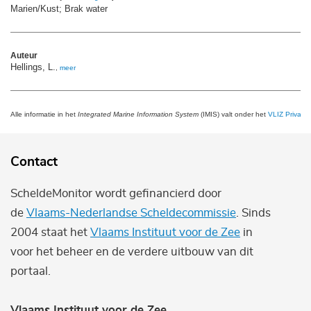
Marien/Kust; Brak water
Auteur
Hellings, L.
,
meer
Alle informatie in het
Integrated Marine Information System
(IMIS) valt onder het
VLIZ Privacy 
Contact
ScheldeMonitor wordt gefinancierd door
de
Vlaams-Nederlandse Scheldecommissie
. Sinds
2004 staat het
Vlaams Instituut voor de Zee
in
voor het beheer en de verdere uitbouw van dit
portaal.
Vlaams Instituut voor de Zee