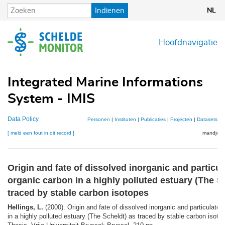
Overslaan
Indienen
NL
en
naar
de
Hoofdnavigatie
inhoud
gaan
Integrated Marine Informations
System - IMIS
Data Policy
Personen
|
Instituten
|
Publicaties
|
Projecten
|
Datasets
|
K
[ meld een fout in dit record ]
mandje (0
Origin and fate of dissolved inorganic and particul
organic carbon in a highly polluted estuary (The S
traced by stable carbon isotopes
Hellings, L.
(2000). Origin and fate of dissolved inorganic and particulate 
in a highly polluted estuary (The Scheldt) as traced by stable carbon isot