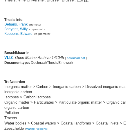
Thesis. Vrije Universiteit Brussel: Brussel. 210 pp.
Thesis info:
Dehairs, Frank
, promotor
Baeyens, Willy
, co-promotor
Keppens, Edward
, co-promotor
Beschikbaar in
VLIZ
:
Open Marine Archive 141045
[
download pdf
]
Documenttype:
Doctoraat/Thesis/Eindwerk
Trefwoorden
Inorganic matter > Carbon > Inorganic carbon > Dissolved inorganic matte
inorganic carbon
Isotopes > Carbon isotopes
Organic matter > Particulates > Particulate organic matter > Organic carbo
organic carbon
Pollution
Tracers
Water bodies > Coastal waters > Coastal landforms > Coastal inlets > Est
Zeeschelde
[
Marine Regions
]