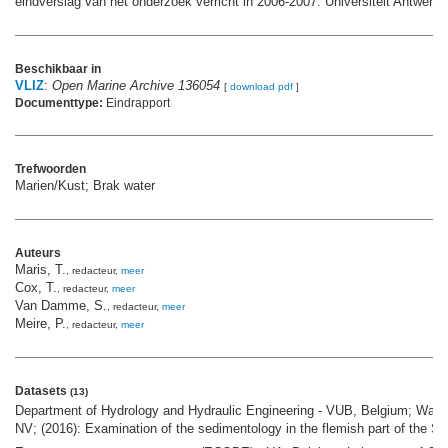
eindverslag van het onderzoek verricht in 2006-2007. Universiteit Antwerp
Beschikbaar in
VLIZ
:
Open Marine Archive 136054
[
download pdf
]
Documenttype:
Eindrapport
Trefwoorden
Marien/Kust; Brak water
Auteurs
Maris, T.
, redacteur,
meer
Cox, T.
, redacteur,
meer
Van Damme, S.
, redacteur,
meer
Meire, P.
, redacteur,
meer
Datasets
(13)
Department of Hydrology and Hydraulic Engineering - VUB, Belgium; Wat
NV; (2016): Examination of the sedimentology in the flemish part of the Sc