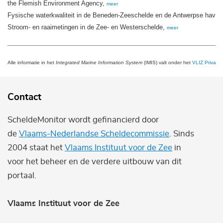
the Flemish Environment Agency,
meer
Fysische waterkwaliteit in de Beneden-Zeeschelde en de Antwerpse have
Stroom- en raaimetingen in de Zee- en Westerschelde,
meer
Alle informatie in het
Integrated Marine Information System
(IMIS) valt onder het
VLIZ Privacy 
Contact
ScheldeMonitor wordt gefinancierd door
de
Vlaams-Nederlandse Scheldecommissie
. Sinds
2004 staat het
Vlaams Instituut voor de Zee
in
voor het beheer en de verdere uitbouw van dit
portaal.
Vlaams Instituut voor de Zee