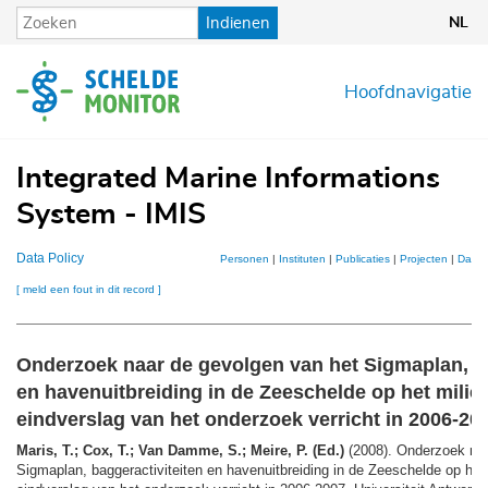
Overslaan
Indienen
NL
en
naar
de
Hoofdnavigatie
inhoud
gaan
Integrated Marine Informations
System - IMIS
Data Policy
Personen
|
Instituten
|
Publicaties
|
Projecten
|
Datas
[ meld een fout in dit record ]
Onderzoek naar de gevolgen van het Sigmaplan, ba
en havenuitbreiding in de Zeeschelde op het milie
eindverslag van het onderzoek verricht in 2006-20
Maris, T.; Cox, T.; Van Damme, S.; Meire, P. (Ed.)
(2008). Onderzoek naa
Sigmaplan, baggeractiviteiten en havenuitbreiding in de Zeeschelde op het