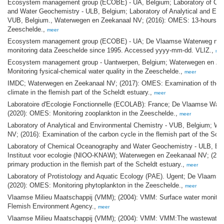
Ecosystem management group (ECOBE) - UA, Belgium; Laboratory of Ch
and Water Geochemistry - ULB, Belgium; Laboratory of Analytical and Env
VUB, Belgium., Waterwegen en Zeekanaal NV; (2016): OMES: 13-hours m
Zeeschelde.,
meer
Ecosystem management group (ECOBE) - UA; De Vlaamse Waterweg nv;
monitoring data Zeeschelde since 1995. Accessed yyyy-mm-dd. VLIZ.,
me
Ecosystem management group - Uantwerpen, Belgium; Waterwegen en Zee
Monitoring fysical-chemical water quality in the Zeeschelde.,
meer
IMDC; Waterwegen en Zeekanaal NV; (2017): OMES: Examination of the s
climate in the flemish part of the Scheldt estuary.,
meer
Laboratoire d'Ecologie Fonctionnelle (ECOLAB): France; De Vlaamse Wat
(2020): OMES: Monitoring zooplankton in the Zeeschelde.,
meer
Laboratory of Analytical and Environmental Chemistry - VUB, Belgium; W
NV; (2016): Examination of the carbon cycle in the flemish part of the Sche
Laboratory of Chemical Oceanography and Water Geochemistry - ULB, Be
Instituut voor ecologie (NIOO-KNAW); Waterwegen en Zeekanaal NV; (2016
primary production in the flemish part of the Scheldt estuary.,
meer
Laboratory of Protistology and Aquatic Ecology (PAE). Ugent; De Vlaams
(2020): OMES: Monitoring phytoplankton in the Zeeschelde.,
meer
Vlaamse Milieu Maatschappij (VMM); (2004): VMM: Surface water monitori
Flemish Environment Agency.,
meer
Vlaamse Milieu Maatschappij (VMM); (2004): VMM: VMM:The wastewater m