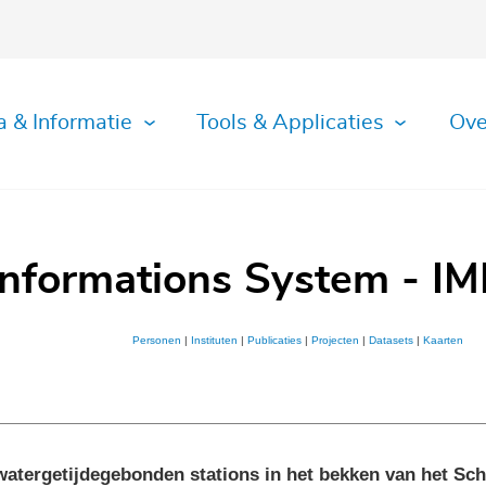
a & Informatie
Tools & Applicaties
Ove
Informations System - IM
Personen
|
Instituten
|
Publicaties
|
Projecten
|
Datasets
|
Kaarten
etwatergetijdegebonden stations in het bekken van het Sc