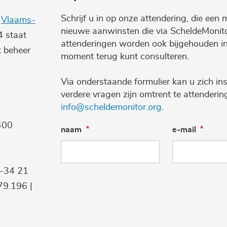
Schrijf u in op onze attendering, die een 
e
Vlaams-
nieuwe aanwinsten die via ScheldeMonito
4 staat
attenderingen worden ook bijgehouden i
t beheer
moment terug kunt consulteren.
Via onderstaande formulier kan u zich ins
verdere vragen zijn omtrent te attenderi
info@scheldemonitor.org
.
400
naam
e-mail
9-34 21
9.196 |