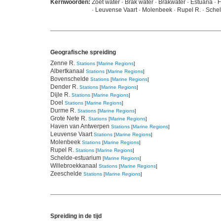
Kernwoorden:
Zoet water · Brak water · Brakwater · Estuaria ·
· Leuvense Vaart · Molenbeek · Rupel R. · Sche
Geografische spreiding
Zenne R.
Stations
[
Marine Regions
]
Albertkanaal
Stations
[
Marine Regions
]
Bovenschelde
Stations
[
Marine Regions
]
Dender R.
Stations
[
Marine Regions
]
Dijle R.
Stations
[
Marine Regions
]
Doel
Stations
[
Marine Regions
]
Durme R.
Stations
[
Marine Regions
]
Grote Nete R.
Stations
[
Marine Regions
]
Haven van Antwerpen
Stations
[
Marine Regions
]
Leuvense Vaart
Stations
[
Marine Regions
]
Molenbeek
Stations
[
Marine Regions
]
Rupel R.
Stations
[
Marine Regions
]
Schelde-estuarium
[
Marine Regions
]
Willebroekkanaal
Stations
[
Marine Regions
]
Zeeschelde
Stations
[
Marine Regions
]
Spreiding in de tijd