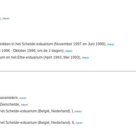
e,
meer
vlokken in het Schelde-estuarium (November 1997 en Juni 1998),
meer
s 1996 - Oktober 1996; om de 2 dagen),
meer
ium en het Elbe-estuarium (April 1993, Mei 1993),
meer
sparameters,
meer
e Zeeschelde,
meer
t Schelde-estuarium (België, Nederland). I,
meer
t Schelde-estuarium (België, Nederland). II,
meer