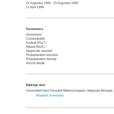
22 Augustus 1995 - 25 Augustus 1995
11 April 1996
Parameters
Ammonium
Conductiviteit
3-
Fosfaat (PO
)
4
Nitraat (NO3-)
Opgeloste zuurstof
Phytoplankton biomass
Phytoplankton density
Secchi diepte
Bijdrage door
Universiteit Gent; Faculteit Wetenschappen; Vakgroep Biologie;
Muylaert, Koenraad