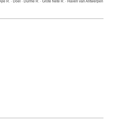
 Dijle R. · Doel · Durme R. · Grote Nete R. · Haven van Antwerpen