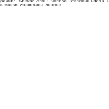
 Fytoplankton · Rivierafvoer · Zenne R. · Albertkanaal · Bovenschelde · Dender R. ·
lde-estuarium · Willebroekkanaal · Zeeschelde