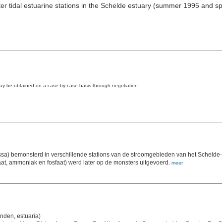
ter tidal estuarine stations in the Schelde estuary (summer 1995 and s
may be obtained on a case-by-case basis through negotiation
sa) bemonsterd in verschillende stations van de stroomgebieden van het Schelde-es
raat, ammoniak en fosfaat) werd later op de monsters uitgevoerd.
meer
anden, estuaria)