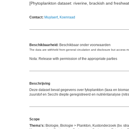
[Phytoplankton dataset: riverine, brackish and freshwa
Contact:
Muylaert, Koenraad
Beschikbaarheid:
Beschikbaar onder voorwaarden
The data are withheld from general circulation and disclosure but access 
Nota: Release with permission of the appropriate parties
Beschrijving
Deze dataset bevat gegevens over fytoplankton (taxa en biomas
zuurstof en Secchi diepte geregistreerd en nutriëntanalyse (nit
Scope
Thema's:
Biologie, Biologie > Plankton, Kustonderzoek (bv. str