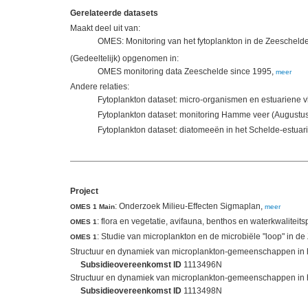
Gerelateerde datasets
Maakt deel uit van:
OMES: Monitoring van het fytoplankton in de Zeescheld
(Gedeeltelijk) opgenomen in:
OMES monitoring data Zeeschelde since 1995,
meer
Andere relaties:
Fytoplankton dataset: micro-organismen en estuariene 
Fytoplankton dataset: monitoring Hamme veer (Augustu
Fytoplankton dataset: diatomeeën in het Schelde-estuar
Project
: Onderzoek Milieu-Effecten Sigmaplan,
OMES 1 Main
meer
: flora en vegetatie, avifauna, benthos en waterkwaliteit
OMES 1
: Studie van microplankton en de microbiële "loop" in d
OMES 1
Structuur en dynamiek van microplankton-gemeenschappen in he
Subsidieovereenkomst ID
1113496N
Structuur en dynamiek van microplankton-gemeenschappen in he
Subsidieovereenkomst ID
1113498N