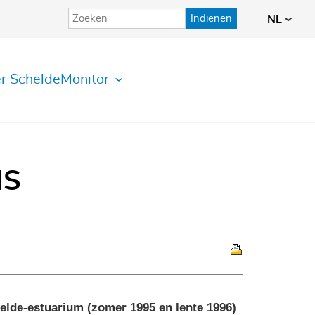
Indienen
NL
r ScheldeMonitor
IS
helde-estuarium (zomer 1995 en lente 1996)