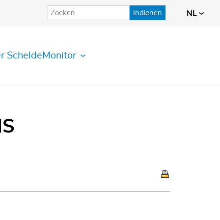
Indienen
NL
r ScheldeMonitor
IS