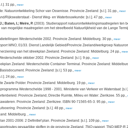
l.]. 31 pp.,
meer
 Natuurontwikkeling Schor van Ossenisse. Provincie Zeeland: [s.l.]. 31 pp.,
meer
nd/Rijkswaterstaat - Dienst Weg- en Waterbouwkunde: [s.l.]. 47 pp.,
meer
; Baten, I.; Meire, P.
(2003). Studierapport natuurontwikkelingsmaatregelen ten 
van mogelijke maatregelen om het streefbeeld Natuurlijkheid van de Lange Termij
tietellingen Westerschelde 2002. Provincie Zeeland: Middelburg. 30 pp.,
meer
pport WNO
, 01/33. Dienst Landelijk Gebied/Provincie Zeeland/werkgroep Natuurontwi
erziening van het streekplan Zeeland. Provincie Zeeland: Middelburg. 24 pp.,
mee
sterschelde oktober 2002. Provincie Zeeland: [s.l.]. 9 pp.,
meer
eekplan Zeeland: Westerschelde Container Terminal. Provincie Zeeland: Middelbur
asisdocument. Provincie Zeeland: [s.l.]. 53 pp.,
meer
l.]. 24 pp.,
meer
te Zwarte Polder. Provincie Zeeland: Middelburg. 19 pp.,
meer
rogramma Westerschelde 1998 - 2001. Ministerie van Verkeer en Waterstaat: [s.l.]
rtenbeleid. Provincie Zeeland, Directie Ruimte, Milieu en Water: Zierikzee. 55 pp.,
tawateren. Provincie Zeeland: Zierikzee. ISBN 90-71565-65-3. 95 pp.,
meer
voering. Provincie Zeeland: [s.l.]. 48 pp.,
meer
land: Middelburg. ,
meer
 2001-2006: 2 Definitief plan. Provincie Zeeland: [s.l.]. 109 pp.,
meer
portroutes gevaarlijke stoffen in de provincie Zeeland.
TNO-rapport
, TNO-MEP-R 20