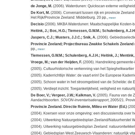
de Jonge, M.
(2006). Waterdunen: Quickscan externe veiligheid. P
De Kort, M.
(2006). Convenant tussen rijk en provincie Zeelan
Het Rijk/Provincie Zeeland: Middelburg. 20 pp.,
meer
Decisio
(2006). MKBA Waterdunen: Maatschappelijke Kosten-bat
Heitink, J.; Bos, H.G.; Tiemessen, G.W.M.; Schulenberg, A.J.H
Jaspers, C.J.; Musters, J.J.C.; Snik, A.
(2006). Gebiedsselectie
Provincie Zeeland; Projectbureau Zwakke Schakels Zeeland
pp.,
meer
Tiemessen, G.W.M.; Schulenberg, A.J.H.; Heitink, J.; Mentink,
Vroege, M.; van der Heijden, F.
(2006). Handreiking gemeente-in
(2005). Cultuurhistorische verkenning van het Spieghelkwartier 
(2005). Kaderrichtlijn Water: de vaart erin! De Europese Kaderr
(2005). Schoon water in het stroomgebied van de Schelde: de E
(2005). Verdiept inzicht. Toegankelijkheid, veiligheid en natuu
De Boer, V.; Vergeer, J.W.; Kalkman, V.
(2005). Fauna van de Z
Aandachtsoorten.
SOVON-inventarisatierapport
, 2005/21. Pro
Provincie Zeeland. Directie Ruimte, Milieu en Water (Ed.)
(200
(2004). Koersen voor onze omgeving: een discussienota over 
(2004). Uitwerking Natuurgebiedsplan Zeeland/Natuurherstel We
(2004). Uitwerking natuurgebiedsplan Zeeland: natuurontwikke
(2004). Gebiedsplan West Zeeuwsch-Vlaanderen: natuurlijk vitaal.