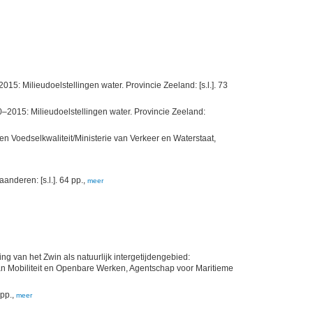
: Milieudoelstellingen water. Provincie Zeeland: [s.l.]. 73
–2015: Milieudoelstellingen water. Provincie Zeeland:
n Voedselkwaliteit/Ministerie van Verkeer en Waterstaat,
nderen: [s.l.]. 64 pp.,
meer
ng van het Zwin als natuurlijk intergetijdengebied:
van Mobiliteit en Openbare Werken, Agentschap voor Maritieme
 pp.,
meer