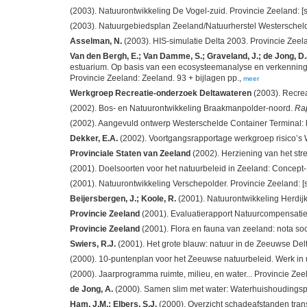
(2003). Natuurontwikkeling De Vogel-zuid. Provincie Zeeland: [s.
(2003). Natuurgebiedsplan Zeeland/Natuurherstel Westerschelde:
Asselman, N.
(2003). HIS-simulatie Delta 2003. Provincie Zeela
Van den Bergh, E.; Van Damme, S.; Graveland, J.; de Jong, D.J.
estuarium. Op basis van een ecosysteemanalyse en verkenning 
Provincie Zeeland: Zeeland. 93 + bijlagen pp.,
meer
Werkgroep Recreatie-onderzoek Deltawateren
(2003). Recrea
(2002). Bos- en Natuurontwikkeling Braakmanpolder-noord.
Ra
(2002). Aangevuld ontwerp Westerschelde Container Terminal: h
Dekker, E.A.
(2002). Voortgangsrapportage werkgroep risico’s We
Provinciale Staten van Zeeland
(2002). Herziening van het str
(2001). Doelsoorten voor het natuurbeleid in Zeeland: Concept-B
(2001). Natuurontwikkeling Verschepolder. Provincie Zeeland: [s.
Beijersbergen, J.; Koole, R.
(2001). Natuurontwikkeling Herdijk
Provincie Zeeland
(2001). Evaluatierapport Natuurcompensatiep
Provincie Zeeland
(2001). Flora en fauna van zeeland: nota soo
Swiers, R.J.
(2001). Het grote blauw: natuur in de Zeeuwse Del
(2000). 10-puntenplan voor het Zeeuwse natuurbeleid. Werk in uit
(2000). Jaarprogramma ruimte, milieu, en water... Provincie Zee
de Jong, A.
(2000). Samen slim met water: Waterhuishoudingsplan
Ham, J.M.; Elbers, S.J.
(2000). Overzicht schadeafstanden trans