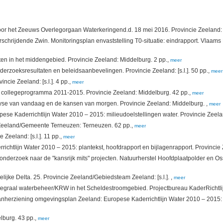
or het Zeeuws Overlegorgaan Waterkeringend.d. 18 mei 2016. Provincie Zeeland: 
erschrijdende Zwin. Monitoringsplan envaststelling T0-situatie: eindrapport. Vl
cten in het middengebied. Provincie Zeeland: Middelburg. 2 pp.,
meer
erzoeksresultaten en beleidsaanbevelingen. Provincie Zeeland: [s.l.]. 50 pp.,
meer
cie Zeeland: [s.l.]. 4 pp.,
meer
 collegeprogramma 2011-2015. Provincie Zeeland: Middelburg. 42 pp.,
meer
alyse van vandaag en de kansen van morgen. Provincie Zeeland: Middelburg. ,
meer
ese Kaderrichtlijn Water 2010 – 2015: milieudoelstellingen water. Provincie Zeela
Zeeland/Gemeente Terneuzen: Terneuzen. 62 pp.,
meer
Zeeland: [s.l.]. 11 pp.,
meer
chtlijn Water 2010 – 2015: plantekst, hoofdrapport en bijlagenrapport. Provincie
 onderzoek naar de "kansrijk mits" projecten. Natuurherstel Hoofdplaatpolder en 
ijke Delta. 25. Provincie Zeeland/Gebiedsteam Zeeland: [s.l.]. ,
meer
ntegraal waterbeheer/KRW in het Scheldestroomgebied. Projectbureau KaderRichtlijn
anherziening omgevingsplan Zeeland: Europese Kaderrichtlijn Water 2010 – 2015: Mil
lburg. 43 pp.,
meer