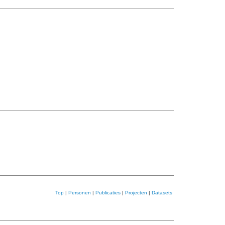
Top
|
Personen
|
Publicaties
|
Projecten
|
Datasets