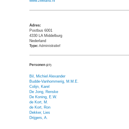
www.zeeland.nl
Adres:
Postbus 6001
4330 LA Middelburg
Nederland
Type:
Administratief
Personen
(27)
Bil, Michiel Alexander
Budde-Vanhommerig, M.M.E.
Colijn, Karel
De Jong, Renske
De Koning, E.W.
de Kort, M.
de Kort, Ron
Dekker, Lies
Drijgers, A.