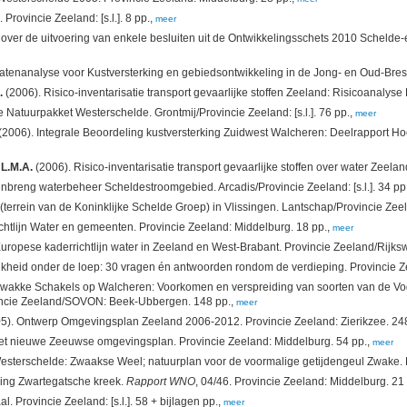
rovincie Zeeland: [s.l.]. 8 pp.,
meer
d over de uitvoering van enkele besluiten uit de Ontwikkelingsschets 2010 Sche
enanalyse voor Kustversterking en gebiedsontwikkeling in de Jong- en Oud-Bres
.
(2006). Risico-inventarisatie transport gevaarlijke stoffen Zeeland: Risicoanalyse
 Natuurpakket Westerschelde. Grontmij/Provincie Zeeland: [s.l.]. 76 pp.,
meer
(2006). Integrale Beoordeling kustversterking Zuidwest Walcheren: Deelrapport Ho
 L.M.A.
(2006). Risico-inventarisatie transport gevaarlijke stoffen over water Zeeland
breng waterbeheer Scheldestroomgebied. Arcadis/Provincie Zeeland: [s.l.]. 34 pp
(terrein van de Koninklijke Schelde Groep) in Vlissingen. Lantschap/Provincie Zee
ichtlijn Water en gemeenten. Provincie Zeeland: Middelburg. 18 pp.,
meer
uropese kaderrichtlijn water in Zeeland en West-Brabant. Provincie Zeeland/Rijksw
rlijkheid onder de loep: 30 vragen én antwoorden rondom de verdieping. Provincie 
wakke Schakels op Walcheren: Voorkomen en verspreiding van soorten van de Vogel-
vincie Zeeland/SOVON: Beek-Ubbergen. 148 pp.,
meer
5). Ontwerp Omgevingsplan Zeeland 2006-2012. Provincie Zeeland: Zierikzee. 248
het nieuwe Zeeuwse omgevingsplan. Provincie Zeeland: Middelburg. 54 pp.,
meer
sterschelde: Zwaakse Weel; natuurplan voor de voormalige getijdengeul Zwake. Pro
ling Zwartegatsche kreek.
Rapport WNO
, 04/46. Provincie Zeeland: Middelburg. 21 
 Provincie Zeeland: [s.l.]. 58 + bijlagen pp.,
meer