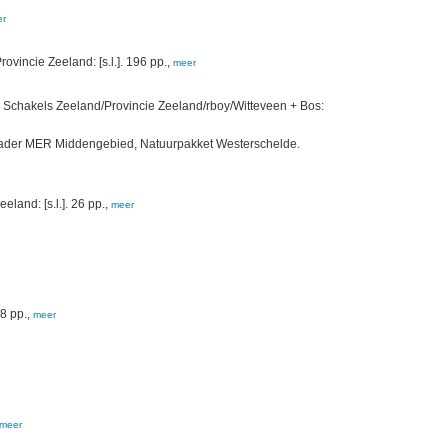
er
incie Zeeland: [s.l.]. 196 pp.,
meer
e Schakels Zeeland/Provincie Zeeland/rboy/Witteveen + Bos:
kader MER Middengebied, Natuurpakket Westerschelde.
land: [s.l.]. 26 pp.,
meer
8 pp.,
meer
meer