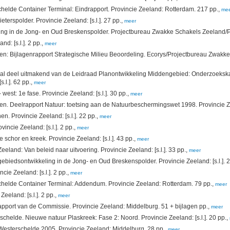
elde Container Terminal: Eindrapport. Provincie Zeeland: Rotterdam. 217 pp.,
me
terspolder. Provincie Zeeland: [s.l.]. 27 pp.,
meer
g in de Jong- en Oud Breskenspolder. Projectbureau Zwakke Schakels Zeeland/Prov
d: [s.l.]. 2 pp.,
meer
ren: Bijlagenrapport Strategische Milieu Beoordeling. Ecorys/Projectbureau Zwakk
aal deel uitmakend van de Leidraad Planontwikkeling Middengebied: Onderzoeks
.l.]. 62 pp.,
meer
est: 1e fase. Provincie Zeeland: [s.l.]. 30 pp.,
meer
en. Deelrapport Natuur: toetsing aan de Natuurbeschermingswet 1998. Provincie Zee
en. Provincie Zeeland: [s.l.]. 22 pp.,
meer
ncie Zeeland: [s.l.]. 2 pp.,
meer
schor en kreek. Provincie Zeeland: [s.l.]. 43 pp.,
meer
and: Van beleid naar uitvoering. Provincie Zeeland: [s.l.]. 33 pp.,
meer
biedsontwikkeling in de Jong- en Oud Breskenspolder. Provincie Zeeland: [s.l.]. 2
ie Zeeland: [s.l.]. 2 pp.,
meer
helde Container Terminal: Addendum. Provincie Zeeland: Rotterdam. 79 pp.,
meer
eeland: [s.l.]. 2 pp.,
meer
apport van de Commissie. Provincie Zeeland: Middelburg. 51 + bijlagen pp.,
meer
elde. Nieuwe natuur Plaskreek: Fase 2: Noord. Provincie Zeeland: [s.l.]. 20 pp.,
 Westerschelde 2005. Provincie Zeeland: Middelburg. 28 pp.,
meer