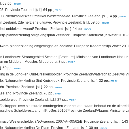
. 63 pp.,
meer
Provincie Zeeland: [s.l.]. 64 pp.,
meer
008.
Nieuwsbrief Natuurpakket Westerschelde
. Provincie Zeeland: [s.l.]. 4 pp.,
meer
Zeeland. 2de herziene uitgave. Provincie Zeeland: [s.l.]. 59 pp.,
meer
t ontdekken waard! Provincie Zeeland: [s.l.]. 14 pp.,
meer
rp-planherziening omgevingsplan Zeeland: Europese Kaderrichtlijn Water 2010–2015
ntwerp-planherziening omgevingsplan Zeeland: Europese Kaderrichtlijn Water 2010
 en Landbouw: Stroomgebied Schelde [Brochure]. Ministerie van Landbouw, Natuur e
len en Middelen Meester: Middelburg. 8 pp.,
meer
. 60 pp.,
meer
ing in de Jong- en Oud-Breskenspolder. Provincie Zeeland/Waterschap Zeeuws Vlaa
Natuurontwikkeling Sint Kruiskreek. Provincie Zeeland: [s.l.]. 32 pp.,
meer
 Provincie Zeeland: [s.l.]. 22 pp.,
meer
Zeeland: Provincie Zeeland. 76 pp.,
meer
olderweg. Provincie Zeeland: [s.l.]. 27 pp.,
meer
ffectrapport over structurele maatregelen voor het duurzaam behoud en de uitbreidi
elingsschets Schelde-estuarium [ProSes 2010]/Provincie Zeeland/Vlaams Ministerie 
risico Westerschelde.
TNO-rapport
, 2007-A-R0562/B. Provincie Zeeland: [s.l.]. 143
 Natuurontwikkeling De Plate. Provincie Zeeland: [s.l.]. 30 pp.,
meer