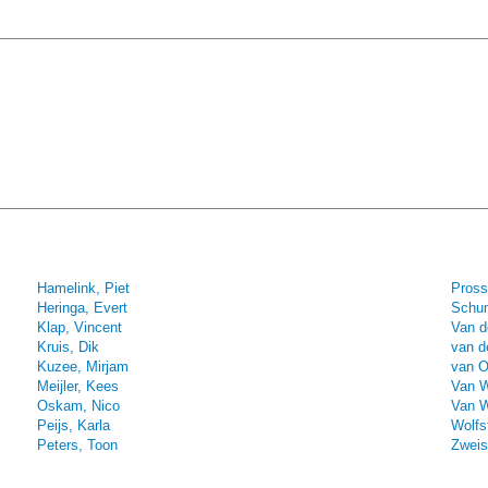
Hamelink, Piet
Pross
Heringa, Evert
Schum
Klap, Vincent
Van d
Kruis, Dik
van d
Kuzee, Mirjam
van O
Meijler, Kees
Van W
Oskam, Nico
Van W
Peijs, Karla
Wolfs
Peters, Toon
Zweis