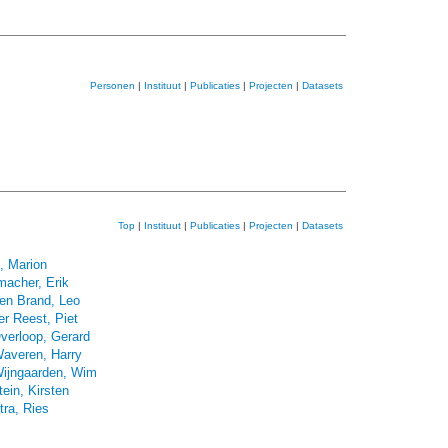
Personen
|
Instituut
|
Publicaties
|
Projecten
|
Datasets
Top
|
Instituut
|
Publicaties
|
Projecten
|
Datasets
, Marion
acher, Erik
en Brand, Leo
er Reest, Piet
verloop, Gerard
averen, Harry
ijngaarden, Wim
tein, Kirsten
tra, Ries