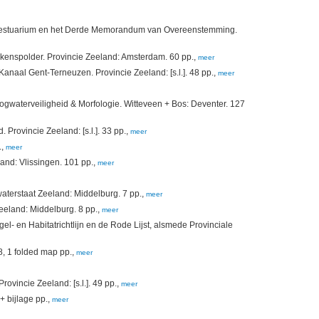
lde-estuarium en het Derde Memorandum van Overeenstemming.
kenspolder. Provincie Zeeland: Amsterdam. 60 pp.,
meer
 Kanaal Gent-Terneuzen. Provincie Zeeland: [s.l.]. 48 pp.,
meer
ogwaterveiligheid & Morfologie. Witteveen + Bos: Deventer. 127
. Provincie Zeeland: [s.l.]. 33 pp.,
meer
.,
meer
land: Vlissingen. 101 pp.,
meer
aterstaat Zeeland: Middelburg. 7 pp.,
meer
Zeeland: Middelburg. 8 pp.,
meer
 en Habitatrichtlijn en de Rode Lijst, alsmede Provinciale
, 1 folded map pp.,
meer
vincie Zeeland: [s.l.]. 49 pp.,
meer
+ bijlage pp.,
meer