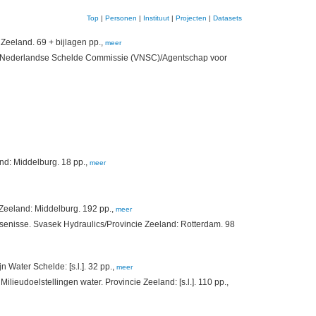
Top
|
Personen
|
Instituut
|
Projecten
|
Datasets
Zeeland. 69 + bijlagen pp.,
meer
aams Nederlandse Schelde Commissie (VNSC)/Agentschap voor
nd: Middelburg. 18 pp.,
meer
 Zeeland: Middelburg. 192 pp.,
meer
Ossenisse. Svasek Hydraulics/Provincie Zeeland: Rotterdam. 98
 Water Schelde: [s.l.]. 32 pp.,
meer
ieudoelstellingen water. Provincie Zeeland: [s.l.]. 110 pp.,