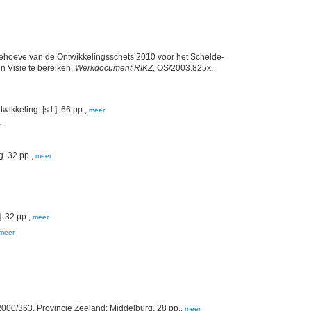
behoeve van de Ontwikkelingsschets 2010 voor het Schelde-
n Visie te bereiken.
Werkdocument RIKZ
, OS/2003.825x.
kkeling: [s.l.]. 66 pp.,
meer
r
g. 32 pp.,
meer
. 32 pp.,
meer
meer
00/363. Provincie Zeeland: Middelburg. 28 pp.,
meer