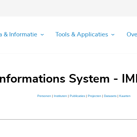
a & Informatie
Tools & Applicaties
Ove
Informations System - IM
Personen
|
Instituten
|
Publicaties
|
Projecten
|
Datasets
|
Kaarten