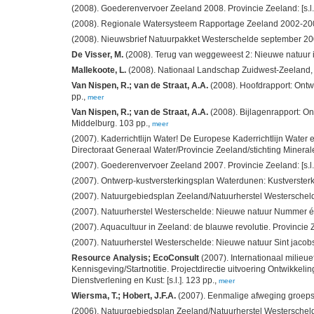
(2008). Goederenvervoer Zeeland 2008. Provincie Zeeland: [s.l.]
(2008). Regionale Watersysteem Rapportage Zeeland 2002-2005. 
(2008). Nieuwsbrief Natuurpakket Westerschelde september 2
De Visser, M.
(2008). Terug van weggeweest 2: Nieuwe natuur in 
Mallekoote, L.
(2008). Nationaal Landschap Zuidwest-Zeeland, he
Van Nispen, R.; van de Straat, A.A.
(2008). Hoofdrapport: Ontwe
pp.,
meer
Van Nispen, R.; van de Straat, A.A.
(2008). Bijlagenrapport: O
Middelburg. 103 pp.,
meer
(2007). Kaderrichtlijn Water! De Europese Kaderrichtlijn Water
Directoraat Generaal Water/Provincie Zeeland/stichting Minera
(2007). Goederenvervoer Zeeland 2007. Provincie Zeeland: [s.l.]
(2007). Ontwerp-kustversterkingsplan Waterdunen: Kustversterk
(2007). Natuurgebiedsplan Zeeland/Natuurherstel Westerschelde: 
(2007). Natuurherstel Westerschelde: Nieuwe natuur Nummer één.
(2007). Aquacultuur in Zeeland: de blauwe revolutie. Provincie 
(2007). Natuurherstel Westerschelde: Nieuwe natuur Sint jacobsp
Resource Analysis; EcoConsult
(2007). Internationaal milieue
Kennisgeving/Startnotitie. Projectdirectie uitvoering Ontwikk
Dienstverlening en Kust: [s.l.]. 123 pp.,
meer
Wiersma, T.; Hobert, J.F.A.
(2007). Eenmalige afweging groeps
(2006). Natuurgebiedsplan Zeeland/Natuurherstel Westerschelde: