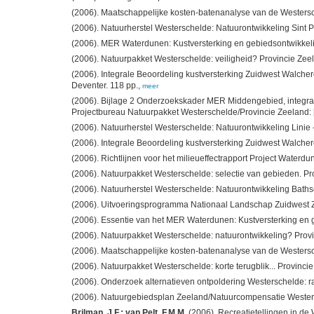
(2006). Maatschappelijke kosten-batenanalyse van de Westersch
(2006). Natuurherstel Westerschelde: Natuurontwikkeling Sint Pie
(2006). MER Waterdunen: Kustversterking en gebiedsontwikkelin
(2006). Natuurpakket Westerschelde: veiligheid? Provincie Zeelan
(2006). Integrale Beoordeling kustversterking Zuidwest Walche
Deventer. 118 pp.,
meer
(2006). Bijlage 2 Onderzoekskader MER Middengebied, integr
Projectbureau Natuurpakket Westerschelde/Provincie Zeeland: [s
(2006). Natuurherstel Westerschelde: Natuurontwikkeling Linie - w
(2006). Integrale Beoordeling kustversterking Zuidwest Walcher
(2006). Richtlijnen voor het milieueffectrapport Project Waterdun
(2006). Natuurpakket Westerschelde: selectie van gebieden. Provi
(2006). Natuurherstel Westerschelde: Natuurontwikkeling Bathse 
(2006). Uitvoeringsprogramma Nationaal Landschap Zuidwest Zeel
(2006). Essentie van het MER Waterdunen: Kustversterking en ge
(2006). Natuurpakket Westerschelde: natuurontwikkeling? Provinc
(2006). Maatschappelijke kosten-batenanalyse van de Westersc
(2006). Natuurpakket Westerschelde: korte terugblik... Provincie Z
(2006). Onderzoek alternatieven ontpoldering Westerschelde: r
(2006). Natuurgebiedsplan Zeeland/Natuurcompensatie Westersch
Brilman, J.F.; van Pelt, F.M.M.
(2006). Recreatietellingen in de