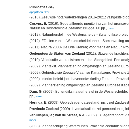
Publicaties
(98)
opsplitsen
filter
(2016). Zeeuwse nota waterkeringen 2016-2021: vastgesteld do
Cosyns, E.
(2016). Gedetailleerde monitoring van het grensov
Natuur en Bos/Provincie Zeeland: Brugge. 60 pp.,
meer
(2012). Natuurherstel in de Westerschelde - Buitendijkse proje
(2012). Effecten van de Westerscheldetunnel - Samenvatting ond
(2011). Natura 2000- De Drie Kreken; Voor mens en Natuur. Provin
Gedeputeerde Staten van Zeeland
(2011). Stuwende krachten.
(2010). Valorisatie van reststromen in het Sloegebied. Een an
(2009). Plantekst. Planherziening omgevingsplan Zeeland Europ
(2009). Gebiedsvisie Zeeuws-Vlaamse Kanaalzone. Provincie 
(2009). Interim-beleid jachthavenontwikkeling Zeeland. Provincie 
(2009). Planherziening omgevingsplan Zeeland Europese Kaderri
Dam, G.
(2009). Buitendijks natuurherstel in de Westerschelde:
pp.,
meer
Heringa, E.
(2009). Gebiedsagenda Zeeland, inclusief Zuidwestel
Provincie Zeeland
(2009). Inventarisatie inzet gemeenten bij i
Van Nispen, R.; van de Straat, A.A.
(2009). Bijlagenrapport: Pl
meer
(2008). Planbeschrijving Waterdunen. Provincie Zeeland: Midde